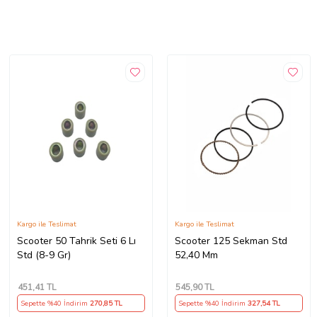
Kargo ile Teslimat
Kargo ile Teslimat
Scooter 50 Tahrik Seti 6 Lı
Scooter 125 Sekman Std
Std (8-9 Gr)
52,40 Mm
451
,41 TL
545
,90 TL
Sepette %40 İndirim
270
,85 TL
Sepette %40 İndirim
327
,54 TL