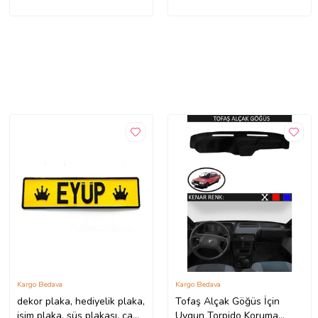
Kargo Bedava
Kargo Bedava
dekor plaka, hediyelik plaka,
Tofaş Alçak Göğüs İçin
isim plaka, süs plakası, cam
Uygun Torpido Koruma