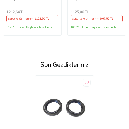
Beyaz Detaylı 704 Desen
Led
A+++Kalite
1212
,64 TL
1125
,00 TL
Sepette %9 İndirim
1103
,50 TL
Sepette %14 İndirim
967
,50 TL
117,70 TL'den Başlayan Taksitlerle
103,20 TL'den Başlayan Taksitlerle
Son Gezdikleriniz