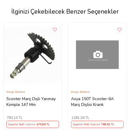
İlginizi Çekebilecek Benzer Seçenekler
Kargo Bedava
Kargo Bedava
Scooter Marş Dişli Yarımay
Asya 150T Scooter-6A
Komple 147 Mm
Marş Dişlisi Krank
793
,10 TL
1281
,04 TL
Sepette %40 İndirim
475
,86 TL
Sepette %40 İndirim
768
,62 TL