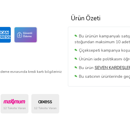
Ürün Özeti
Bu ürünün kampanyalı satışı 
stoğundan maksimum 10 adet sa
Çiçeksepeti kampanya koşull
Ürünün iade politikasını öğ
Bu ürün
SEVEN KARDEŞLE
deme esnasında kredi kartı bilgileriniz
Bu satıcının ürünlerinde geç
Bu Satıcının
Tüm Ürünlerini
Ürün sayfasında gördüğünüz f
belirlenmektedir.