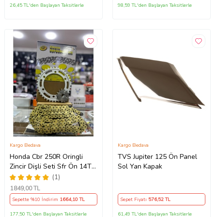
26,45 TL'den Başlayan Taksitlerle
98,59 TL'den Başlayan Taksitlerle
Kargo Bedava
Kargo Bedava
Honda Cbr 250R Oringli
TVS Jupiter 125 Ön Panel
Zincir Dişli Seti Sfr Ön 14T
Sol Yan Kapak
Arka 38 T/120 Bakla 2011-
(1)
17 Arasmto
1849
,00 TL
Sepette %10 İndirim
1664
,10 TL
Sepet Fiyatı
576
,52 TL
177,50 TL'den Başlayan Taksitlerle
61,49 TL'den Başlayan Taksitlerle