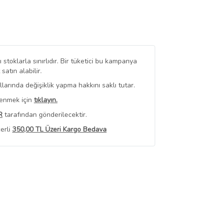
stoklarla sınırlıdır. Bir tüketici bu kampanya
tın alabilir.
arında değişiklik yapma hakkını saklı tutar.
renmek için
tıklayın.
R
tarafından gönderilecektir.
erli
350,00 TL Üzeri Kargo Bedava
 Görüntüle
iyat bilgileri, satıcı tarafından