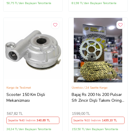
50,75 TL'den Başlayan Taksitlerle
81,98 TL'den Başlayan Taksitlerle
Kargo ile Teslimat
Ücretsiz / 24 Saatte Kargo
Scooter 150 Km Dişli
Bajaj Rs 200 Ns 200 Pulsar
Mekanizması
Sfr Zincir Dişli Takımı Oringli
Arka 40T -Ön 14T 108
Bakla Supermto
567
,82 TL
1599
,00 TL
Sepette %40 İndirim
340
,69 TL
Sepette %10 İndirim
1439
,10 TL
36,34 TL'den Başlayan Taksitlerle
153,50 TL'den Başlayan Taksitlerle