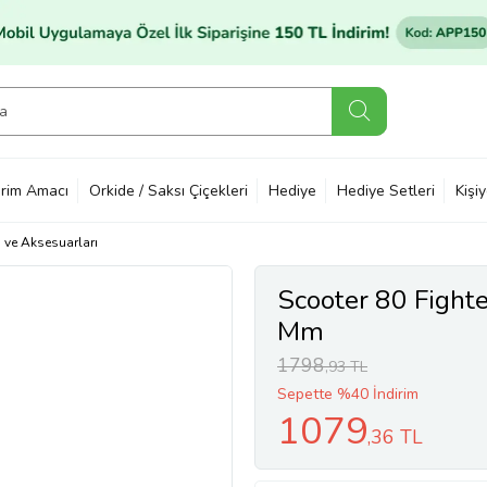
rim Amacı
Orkide / Saksı Çiçekleri
Hediye
Hediye Setleri
Kişi
ı ve Aksesuarları
Scooter 80 Fight
Mm
1798
,93 TL
Sepette %40 İndirim
1079
,36 TL