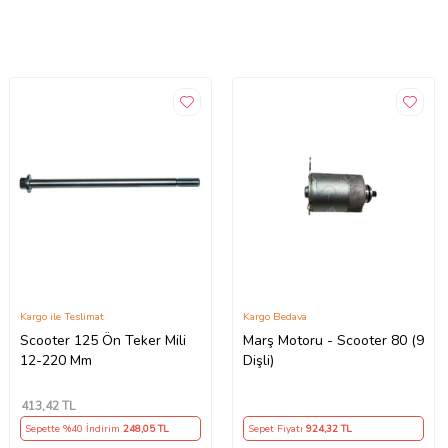
Kargo ile Teslimat
Kargo Bedava
Scooter 125 Ön Teker Mili
Marş Motoru - Scooter 80 (9
12-220 Mm
Dişli)
413
,42 TL
Sepette %40 İndirim
248
,05 TL
Sepet Fiyatı
924
,32 TL