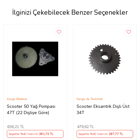
İlginizi Çekebilecek Benzer Seçenekler
Kargo Bedava
Kargo ile Teslimat
Scooter 50 Yağ Pompası
Scooter Eksantrik Dişli Üst
47T (22 Dişliye Göre)
34T
636
,21 TL
479
,62 TL
Sepette %40 İndirim
381
,73 TL
Sepette %40 İndirim
287
,77 TL