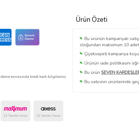
Ürün Özeti
Bu ürünün kampanyalı satışı 
stoğundan maksimum 10 adet sa
Çiçeksepeti kampanya koşull
Ürünün iade politikasını öğ
Bu ürün
SEVEN KARDEŞLE
deme esnasında kredi kartı bilgileriniz
Bu satıcının ürünlerinde geç
Bu Satıcının
Tüm Ürünlerini
Ürün sayfasında gördüğünüz f
belirlenmektedir.