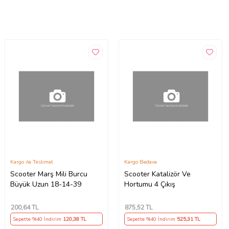
Kargo ile Teslimat
Kargo Bedava
Scooter Marş Mili Burcu
Scooter Katalizör Ve
Büyük Uzun 18-14-39
Hortumu 4 Çıkış
200
,64 TL
875
,52 TL
Sepette %40 İndirim
120
,38 TL
Sepette %40 İndirim
525
,31 TL