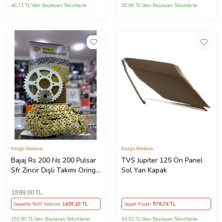
40,71 TL'den Başlayan Taksitlerle
30,69 TL'den Başlayan Taksitlerle
Kargo Bedava
Kargo Bedava
Bajaj Rs 200 Ns 200 Pulsar
TVS Jupiter 125 Ön Panel
Sfr Zincir Dişli Takımı Oringli
Sol Yan Kapak
Arka 40T -Ön 14T 108
Bakla Supermto
1599
,00 TL
Sepette %10 İndirim
1439
,10 TL
Sepet Fiyatı
576
,74 TL
153,50 TL'den Başlayan Taksitlerle
61,51 TL'den Başlayan Taksitlerle