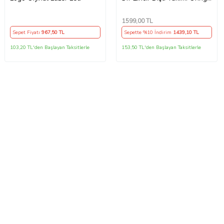
Arka 40T -Ön 14T 108
Bakla Supermto
1599
,00 TL
Sepet Fiyatı
967
,50 TL
Sepette %10 İndirim
1439
,10 TL
103,20 TL'den Başlayan Taksitlerle
153,50 TL'den Başlayan Taksitlerle