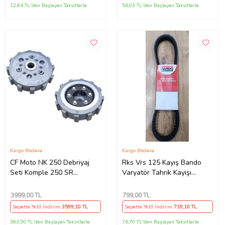
12,84 TL'den Başlayan Taksitlerle
56,03 TL'den Başlayan Taksitlerle
Kargo Bedava
Kargo Bedava
CF Moto NK 250 Debriyaj
Rks Vrs 125 Kayış Bando
Seti Komple 250 SR
Varyatör Tahrik Kayışı
Debriyaj Balata+Göbek Set
815.5x22x30x10 Supermoto
7Li Hepsi İnce(2018-
3999
,00 TL
799
,00 TL
22)Arasmto (Siyah)
Sepette %10 İndirim
3599
,10 TL
Sepette %10 İndirim
719
,10 TL
383,90 TL'den Başlayan Taksitlerle
76,70 TL'den Başlayan Taksitlerle