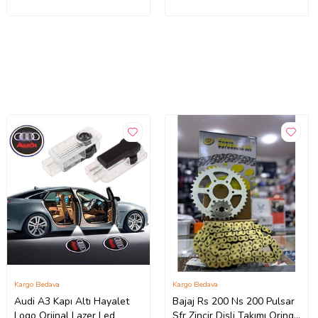
Kargo Bedava
Kargo Bedava
Audi A3 Kapı Altı Hayalet
Bajaj Rs 200 Ns 200 Pulsar
Logo Orjinal Lazer Led
Sfr Zincir Dişli Takımı Oringli