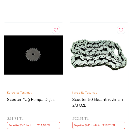
Kargo ile Teslimat
Kargo ile Teslimat
Scooter Yağ Pompa Dişlisi
Scooter 50 Eksantrik Zinciri
2/3 82L
351
,71 TL
522
,51 TL
Sepette %40 İndirim
211
,03 TL
Sepette %40 İndirim
313
,51 TL