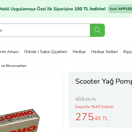
rim Amacı
Orkide / Saksı Çiçekleri
Hediye
Hediye Setleri
Kişi
ı ve Aksesuarları
Scooter Yağ Pomp
459
,15 TL
Sepette %40 İndirim
275
,49 TL