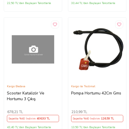
22,50 TL'den Başlayan Taksitlerle
33,44 TL'den Başlayan Taksitlerle
Kargo Bedava
Kargo ile Teslimat
Scooter Katalizör Ve
Pompa Hortumu 42Cm Gms
Hortumu 3 Çıkış
678
,21 TL
210
,99 TL
Sepette %40 İndirim
406
,93 TL
Sepette %40 İndirim
126
,59 TL
43,40 TL'den Başlayan Taksitlerle
13,50 TL'den Başlayan Taksitlerle