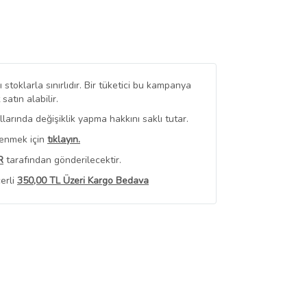
stoklarla sınırlıdır. Bir tüketici bu kampanya
tın alabilir.
arında değişiklik yapma hakkını saklı tutar.
renmek için
tıklayın.
R
tarafından gönderilecektir.
erli
350,00 TL Üzeri Kargo Bedava
 Görüntüle
iyat bilgileri, satıcı tarafından