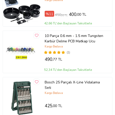
Açma Oyuk Açma Ücretsiz Kargo
Kargo Bedava
%11
400
,00 TL
450
,00 TL
42,66 TL'den Başlayan Taksitlerle
10 Parça 0.6 mm - 1.5 mm Tungsten
Karbür Delme PCB Matkap Ucu
Kargo Bedava
(1)
490
,77 TL
52,34 TL'den Başlayan Taksitlerle
Bosch 25 Parçalı X-Line Vidalama
Seti
Kargo Bedava
425
,00 TL