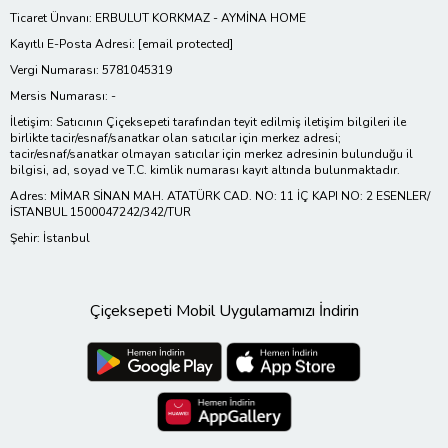
Ticaret Ünvanı: ERBULUT KORKMAZ - AYMİNA HOME
Kayıtlı E-Posta Adresi:
[email protected]
Vergi Numarası: 5781045319
Mersis Numarası: -
İletişim: Satıcının Çiçeksepeti tarafından teyit edilmiş iletişim bilgileri ile
birlikte tacir/esnaf/sanatkar olan satıcılar için merkez adresi;
tacir/esnaf/sanatkar olmayan satıcılar için merkez adresinin bulunduğu il
bilgisi, ad, soyad ve T.C. kimlik numarası kayıt altında bulunmaktadır.
Adres: MİMAR SİNAN MAH. ATATÜRK CAD. NO: 11 İÇ KAPI NO: 2 ESENLER/
İSTANBUL 1500047242/342/TUR
Şehir: İstanbul
Çiçeksepeti Mobil Uygulamamızı İndirin