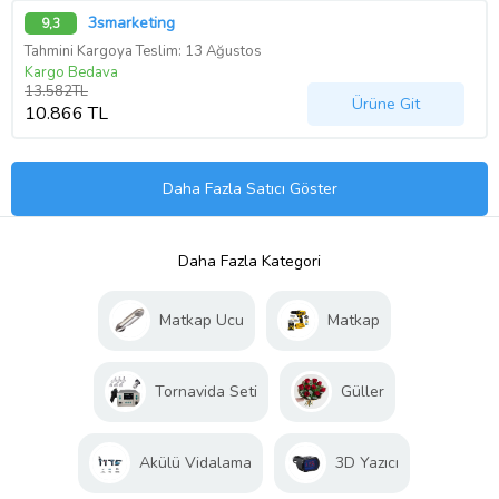
3smarketing
9,3
Tahmini Kargoya Teslim: 13 Ağustos
Kargo Bedava
13.582TL
Ürüne Git
10.866 TL
Daha Fazla Satıcı Göster
Daha Fazla Kategori
Matkap Ucu
Matkap
Tornavida Seti
Güller
Akülü Vidalama
3D Yazıcı