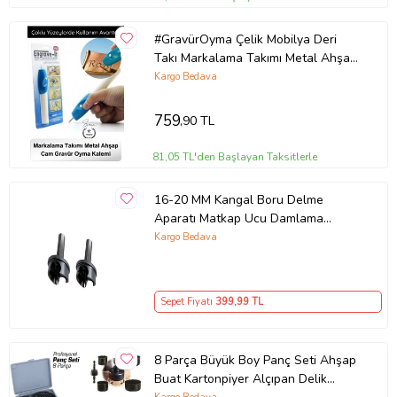
Özetle,
Tomax SDS Max 4 Elmaslı Matkap Ucu 36x570, inşaat ve
tadilat işlerinde orta büyüklükte delikler açmak için ideal bir araçtır.
#GravürOyma Çelik Mobilya Deri
Elmas segmentleri sayesinde uzun ömürlü, hızlı ve temiz kesim
Takı Markalama Takımı Metal Ahşap
sağlar. SDS Max bağlantısı sayesinde farklı kırıcı matkaplarla
Cam Gravür Oyma Kalemi Elektrikli K
Kargo Bedava
kullanılabilir ve birçok farklı projede kullanılabilir. Ancak güvenlik
önlemlerini alarak ve doğru şekilde kullanarak en iyi performansı
759
,90 TL
elde edebilirsiniz.
81,05 TL'den Başlayan Taksitlerle
Ürün Kodu:
kcm60639693
16-20 MM Kangal Boru Delme
Aparatı Matkap Ucu Damlama
Sulama Plastik Boru Delme
Kargo Bedava
Dayanıklı Profesyonel Delme Aleti
Sepet Fiyatı
399
,99 TL
8 Parça Büyük Boy Panç Seti Ahşap
Buat Kartonpiyer Alçıpan Delik