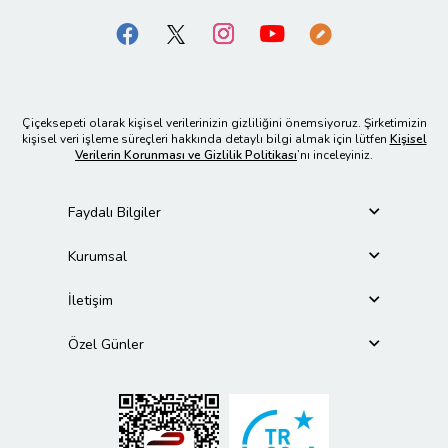
Çiçeksepeti olarak kişisel verilerinizin gizliliğini önemsiyoruz. Şirketimizin
kişisel veri işleme süreçleri hakkında detaylı bilgi almak için lütfen
Kişisel
Verilerin Korunması ve Gizlilik Politikası
’nı inceleyiniz.
Faydalı Bilgiler
Kurumsal
İletişim
Özel Günler