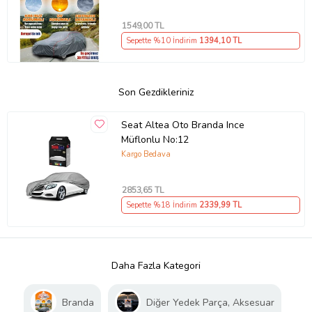
1549
,00 TL
Sepette %10 İndirim
1394
,10 TL
Son Gezdikleriniz
Seat Altea Oto Branda Ince
Müflonlu No:12
Kargo Bedava
2853
,65 TL
Sepette %18 İndirim
2339
,99 TL
Daha Fazla Kategori
Branda
Diğer Yedek Parça, Aksesuar