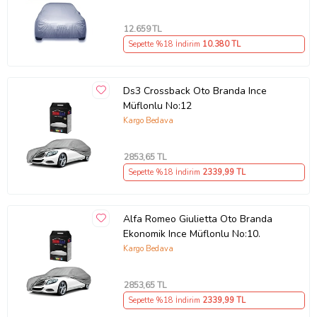
12.659
TL
Sepette %18 İndirim
10.380
TL
Ds3 Crossback Oto Branda Ince
Müflonlu No:12
Kargo Bedava
2853
,65 TL
Sepette %18 İndirim
2339
,99 TL
Alfa Romeo Giulietta Oto Branda
Ekonomik Ince Müflonlu No:10.
Kargo Bedava
2853
,65 TL
Sepette %18 İndirim
2339
,99 TL