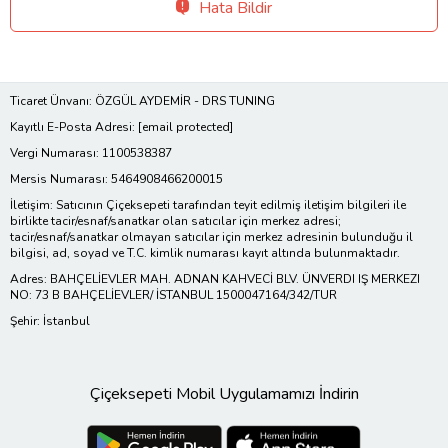
Hata Bildir
Ticaret Ünvanı: ÖZGÜL AYDEMİR - DRS TUNING
Kayıtlı E-Posta Adresi:
[email protected]
Vergi Numarası: 1100538387
Mersis Numarası: 5464908466200015
İletişim: Satıcının Çiçeksepeti tarafından teyit edilmiş iletişim bilgileri ile
birlikte tacir/esnaf/sanatkar olan satıcılar için merkez adresi;
tacir/esnaf/sanatkar olmayan satıcılar için merkez adresinin bulunduğu il
bilgisi, ad, soyad ve T.C. kimlik numarası kayıt altında bulunmaktadır.
Adres: BAHÇELİEVLER MAH. ADNAN KAHVECİ BLV. ÜNVERDI IŞ MERKEZI
NO: 73 B BAHÇELİEVLER/ İSTANBUL 1500047164/342/TUR
Şehir: İstanbul
Çiçeksepeti Mobil Uygulamamızı İndirin