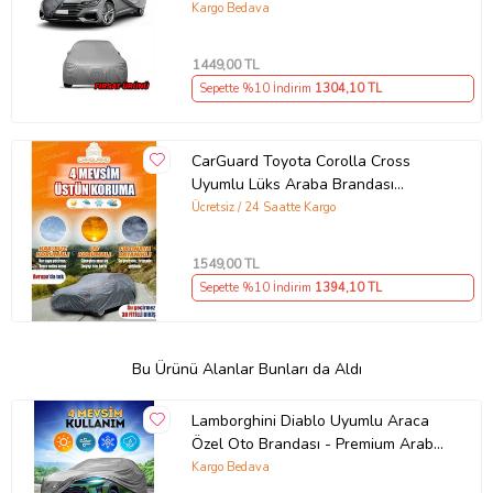
Kargo Bedava
1449
,00 TL
Sepette %10 İndirim
1304
,10 TL
CarGuard Toyota Corolla Cross
Uyumlu Lüks Araba Brandası
Miflonlu Branda Oto Çadır Örtü
Ücretsiz / 24 Saatte Kargo
1549
,00 TL
Sepette %10 İndirim
1394
,10 TL
Bu Ürünü Alanlar Bunları da Aldı
Lamborghini Diablo Uyumlu Araca
Özel Oto Brandası - Premium Araba
Örtüsü Parça (Çok Renkli)
Kargo Bedava