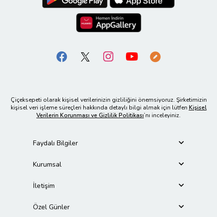
Çiçeksepeti olarak kişisel verilerinizin gizliliğini önemsiyoruz. Şirketimizin
kişisel veri işleme süreçleri hakkında detaylı bilgi almak için lütfen
Kişisel
Verilerin Korunması ve Gizlilik Politikası
’nı inceleyiniz.
Faydalı Bilgiler
Kurumsal
İletişim
Özel Günler