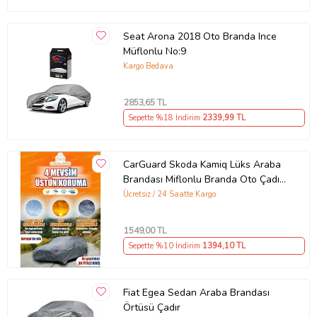
Seat Arona 2018 Oto Branda Ince
Müflonlu No:9
Kargo Bedava
2853
,65 TL
Sepette %18 İndirim
2339
,99 TL
CarGuard Skoda Kamiq Lüks Araba
Brandası Miflonlu Branda Oto Çadır
Örtü
Ücretsiz / 24 Saatte Kargo
1549
,00 TL
Sepette %10 İndirim
1394
,10 TL
Fiat Egea Sedan Araba Brandası
Örtüsü Çadır