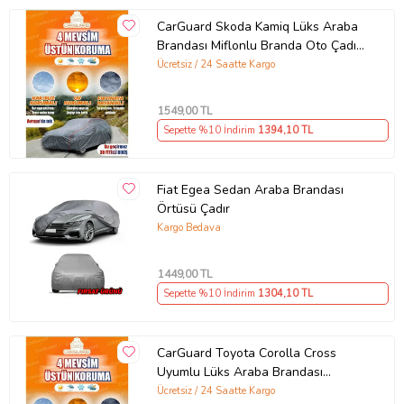
CarGuard Skoda Kamiq Lüks Araba
Brandası Miflonlu Branda Oto Çadır
Örtü
Ücretsiz / 24 Saatte Kargo
1549
,00 TL
Sepette %10 İndirim
1394
,10 TL
Fiat Egea Sedan Araba Brandası
Örtüsü Çadır
Kargo Bedava
1449
,00 TL
Sepette %10 İndirim
1304
,10 TL
CarGuard Toyota Corolla Cross
Uyumlu Lüks Araba Brandası
Miflonlu Branda Oto Çadır Örtü
Ücretsiz / 24 Saatte Kargo