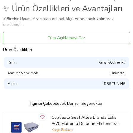
✨ Ürün Özellikleri ve Avantajları
✔
Birebir Uyum:
Aracınızın orijinal ölçülerine sadık kalınarak
üretilmiştir.
✔
Malzeme:
Dayanıklı ve uzun ömürlü malzeme.
Tüm Açıklamayı Gör
Uygulama
Aracınızın ölçülerine uygundur. Montaj işlemi el yatkınlığı
Ürün Özellikleri
gerektirebilir.
Paket İçeriği
Renk
Karışık/Çok renkli
Seat Altea Oto Branda Ince Müflonlu No:12
Araç Marka ve Model
Universal
Güvenli Teslimat
Siparişleriniz darbe emici özel ambalajlarla, kargoda zarar
Marka
DRS TUNING
görmeyecek şekilde paketlenerek tarafınıza ulaştırılır. %100
Müşteri memnuniyeti garantisiyle.
İlginizi Çekebilecek Benzer Seçenekler
Ürün Kodu:
kcm80587475
Coptiauto Seat Altea Branda Lüks
%70 Müflonlu Doludan Etkilenmez
No:12
Kargo Bedava