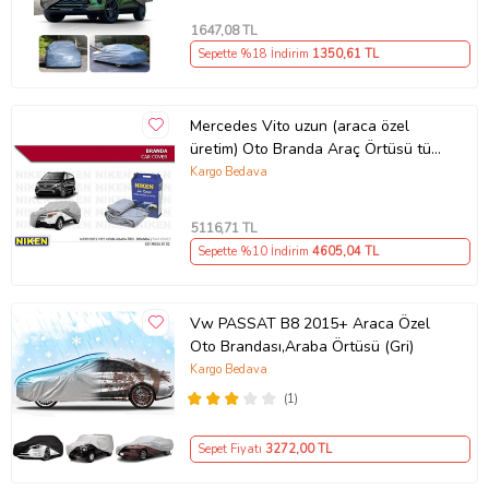
1647
,08 TL
Sepette %18 İndirim
1350
,61 TL
Mercedes Vito uzun (araca özel
üretim) Oto Branda Araç Örtüsü tüm
modeller Niken (Gri)
Kargo Bedava
5116
,71 TL
Sepette %10 İndirim
4605
,04 TL
Vw PASSAT B8 2015+ Araca Özel
Oto Brandası,Araba Örtüsü (Gri)
Kargo Bedava
(1)
Sepet Fiyatı
3272
,00 TL