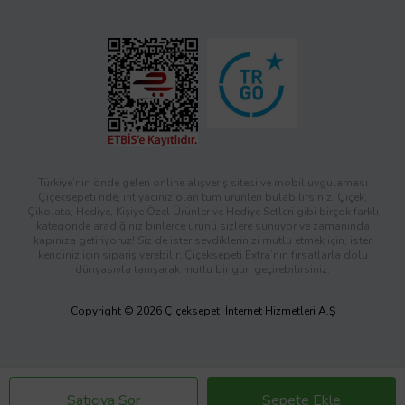
Türkiye’nin önde gelen online alışveriş sitesi ve mobil uygulaması
Çiçeksepeti’nde, ihtiyacınız olan tüm ürünleri bulabilirsiniz. Çiçek,
Çikolata, Hediye, Kişiye Özel Ürünler ve Hediye Setleri gibi birçok farklı
kategoride aradığınız binlerce ürünü sizlere sunuyor ve zamanında
kapınıza getiriyoruz! Siz de ister sevdiklerinizi mutlu etmek için, ister
kendiniz için sipariş verebilir; Çiçeksepeti Extra’nın fırsatlarla dolu
dünyasıyla tanışarak mutlu bir gün geçirebilirsiniz.
Copyright © 2026 Çiçeksepeti İnternet Hizmetleri A.Ş
Satıcıya Sor
Sepete Ekle