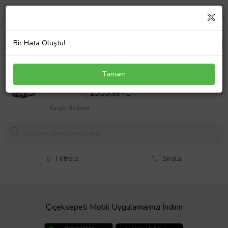
Bir Hata Oluştu!
Seat Arona 2018 Oto Branda Ince Müflonlu No:9
Tamam
Sepette %18 İndirim
2853
,65 TL
2339,
99 TL
Kargo Bedava
Filtrele
Sırala
Çiçeksepeti Mobil Uygulamamızı İndirin