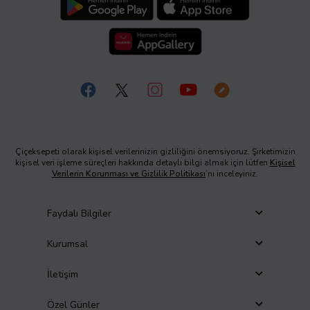
Çiçeksepeti olarak kişisel verilerinizin gizliliğini önemsiyoruz. Şirketimizin
kişisel veri işleme süreçleri hakkında detaylı bilgi almak için lütfen
Kişisel
Verilerin Korunması ve Gizlilik Politikası
’nı inceleyiniz.
Faydalı Bilgiler
Kurumsal
İletişim
Özel Günler