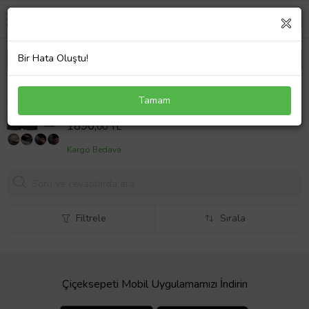
Bir Hata Oluştu!
Seat Arona Alt Uyumlu Paspas Araca Özel Bagaj
Tamam
Havuzu MBS Siyah
Sepet Fiyatı
1890,
00 TL
Kargo Bedava
Filtrele
Sırala
Çiçeksepeti Mobil Uygulamamızı İndirin