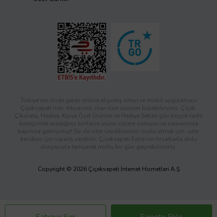
Türkiye’nin önde gelen online alışveriş sitesi ve mobil uygulaması
Çiçeksepeti’nde, ihtiyacınız olan tüm ürünleri bulabilirsiniz. Çiçek,
Çikolata, Hediye, Kişiye Özel Ürünler ve Hediye Setleri gibi birçok farklı
kategoride aradığınız binlerce ürünü sizlere sunuyor ve zamanında
kapınıza getiriyoruz! Siz de ister sevdiklerinizi mutlu etmek için, ister
kendiniz için sipariş verebilir; Çiçeksepeti Extra’nın fırsatlarla dolu
dünyasıyla tanışarak mutlu bir gün geçirebilirsiniz.
Copyright © 2026 Çiçeksepeti İnternet Hizmetleri A.Ş