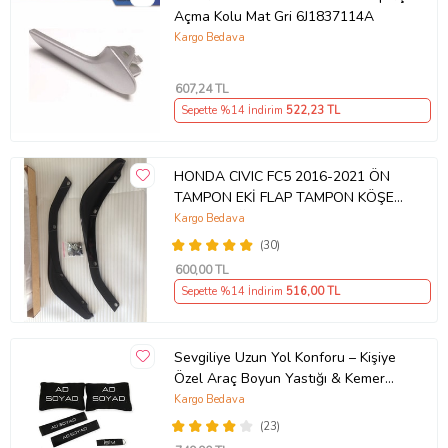
Açma Kolu Mat Gri 6J1837114A
Kargo Bedava
607
,24 TL
Sepette %14 İndirim
522
,23 TL
HONDA CIVIC FC5 2016-2021 ÖN
TAMPON EKİ FLAP TAMPON KÖŞESİ
TAKIM SAĞ SOL KAMPANYA ŞOKK
Kargo Bedava
FİYAT OEM
(30)
600
,00 TL
Sepette %14 İndirim
516
,00 TL
Sevgiliye Uzun Yol Konforu – Kişiye
Özel Araç Boyun Yastığı & Kemer
Pedi Hediye Seti
Kargo Bedava
(23)