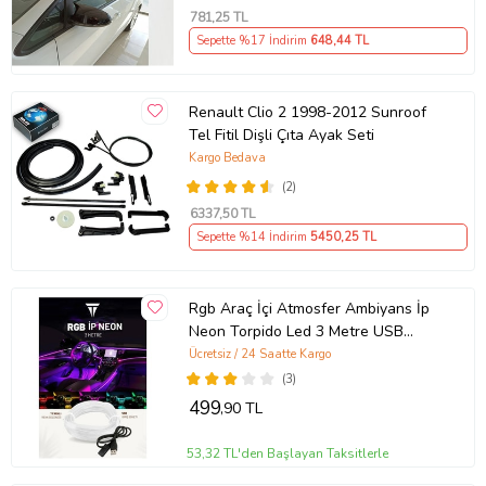
781
,25 TL
Sepette %17 İndirim
648
,44 TL
Renault Clio 2 1998-2012 Sunroof
Tel Fitil Dişli Çıta Ayak Seti
Kargo Bedava
(2)
6337
,50 TL
Sepette %14 İndirim
5450
,25 TL
Rgb Araç İçi Atmosfer Ambiyans İp
Neon Torpido Led 3 Metre USB
Girişli
Ücretsiz / 24 Saatte Kargo
(3)
499
,90 TL
53,32 TL'den Başlayan Taksitlerle