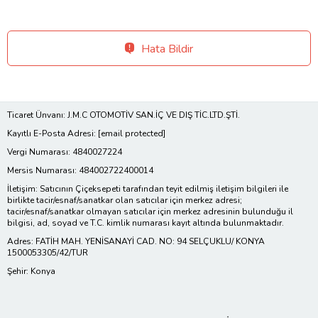
Hata Bildir
Ticaret Ünvanı: J.M.C OTOMOTİV SAN.İÇ VE DIŞ TİC.LTD.ŞTİ.
Kayıtlı E-Posta Adresi:
[email protected]
Vergi Numarası: 4840027224
Mersis Numarası: 484002722400014
İletişim: Satıcının Çiçeksepeti tarafından teyit edilmiş iletişim bilgileri ile
birlikte tacir/esnaf/sanatkar olan satıcılar için merkez adresi;
tacir/esnaf/sanatkar olmayan satıcılar için merkez adresinin bulunduğu il
bilgisi, ad, soyad ve T.C. kimlik numarası kayıt altında bulunmaktadır.
Adres: FATİH MAH. YENİSANAYİ CAD. NO: 94 SELÇUKLU/ KONYA
1500053305/42/TUR
Şehir: Konya