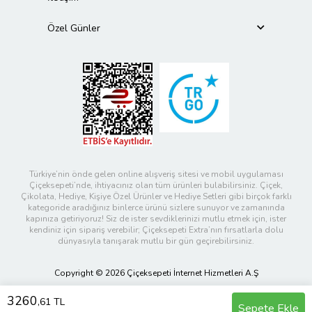
Özel Günler
Türkiye’nin önde gelen online alışveriş sitesi ve mobil uygulaması
Çiçeksepeti’nde, ihtiyacınız olan tüm ürünleri bulabilirsiniz. Çiçek,
Çikolata, Hediye, Kişiye Özel Ürünler ve Hediye Setleri gibi birçok farklı
kategoride aradığınız binlerce ürünü sizlere sunuyor ve zamanında
kapınıza getiriyoruz! Siz de ister sevdiklerinizi mutlu etmek için, ister
kendiniz için sipariş verebilir; Çiçeksepeti Extra’nın fırsatlarla dolu
dünyasıyla tanışarak mutlu bir gün geçirebilirsiniz.
Copyright © 2026 Çiçeksepeti İnternet Hizmetleri A.Ş
3260
,61 TL
Sepete Ekle