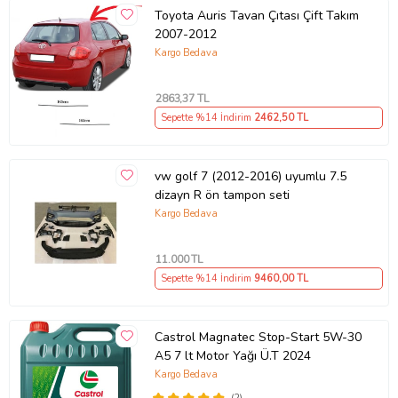
Toyota Auris Tavan Çıtası Çift Takım
2007-2012
Kargo Bedava
2863
,37 TL
Sepette %14 İndirim
2462
,50 TL
vw golf 7 (2012-2016) uyumlu 7.5
dizayn R ön tampon seti
Kargo Bedava
11.000
TL
Sepette %14 İndirim
9460
,00 TL
Castrol Magnatec Stop-Start 5W-30
A5 7 lt Motor Yağı Ü.T 2024
Kargo Bedava