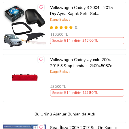
Volkswagen Caddy 3 2004 - 2015
Dış Ayna Kapak Seti -Sol
7E18575289 B9
Kargo Bedava
(1)
1100
,00 TL
Sepette %14 İndirim
946
,00 TL
Volkswagen Caddy Uyumlu 2004-
2015 3.Stop Lambası 2k0945087c
Kargo Bedava
530
,00 TL
Sepette %14 İndirim
455
,80 TL
Bu Ürünü Alanlar Bunları da Aldı
Seat İbiza 2009-2017 Sol Ön Kapı İç