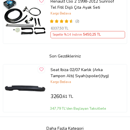
Renault Clio 2 1998-2012 Sunroof
Tel Fitil Dişli Çıta Ayak Seti
Kargo Bedava
(2)
6337
,50 TL
Sepette %14 İndirim
5450
,25 TL
Son Gezdikleriniz
Seat Ibiza 02/07 Karlık (Arka
Tampon Altı) Sıyah(spoıler)(tyg)
Kargo Bedava
3260
,61 TL
347,79 TL'den Başlayan Taksitlerle
Daha Fazla Kategori