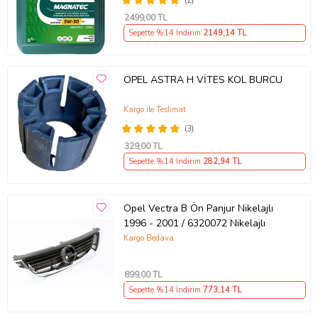
(2)
2499
,00 TL
Sepette %14 İndirim
2149
,14 TL
OPEL ASTRA H VİTES KOL BURCU
Kargo ile Teslimat
(3)
329
,00 TL
Sepette %14 İndirim
282
,94 TL
Opel Vectra B Ön Panjur Nikelajlı
1996 - 2001 / 6320072 Nikelajlı
Kargo Bedava
899
,00 TL
Sepette %14 İndirim
773
,14 TL