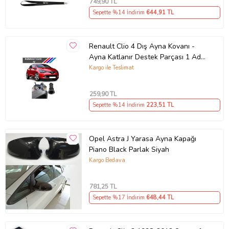
749
,90 TL
Sepette %14 İndirim
644
,91 TL
Renault Clio 4 Dış Ayna Kovanı -
Ayna Katlanır Destek Parçası 1 Adet
490307706 M3625
Kargo ile Teslimat
259
,90 TL
Sepette %14 İndirim
223
,51 TL
Opel Astra J Yarasa Ayna Kapağı
Piano Black Parlak Siyah
Kargo Bedava
781
,25 TL
Sepette %17 İndirim
648
,44 TL