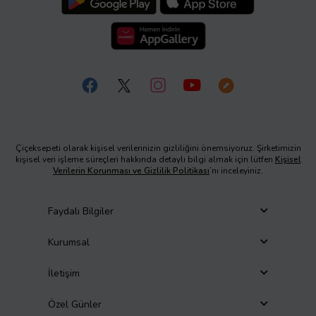
Çiçeksepeti olarak kişisel verilerinizin gizliliğini önemsiyoruz. Şirketimizin
kişisel veri işleme süreçleri hakkında detaylı bilgi almak için lütfen
Kişisel
Verilerin Korunması ve Gizlilik Politikası
’nı inceleyiniz.
Faydalı Bilgiler
Kurumsal
İletişim
Özel Günler