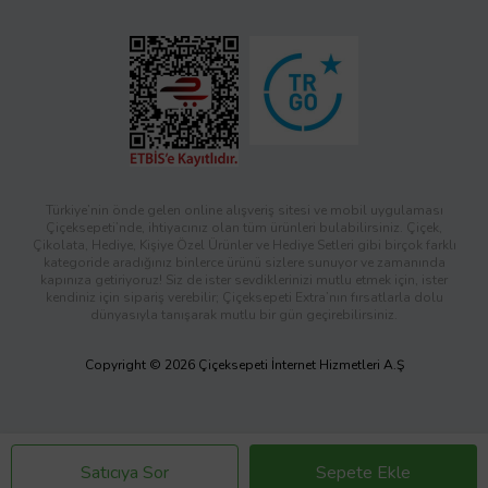
Türkiye’nin önde gelen online alışveriş sitesi ve mobil uygulaması
Çiçeksepeti’nde, ihtiyacınız olan tüm ürünleri bulabilirsiniz. Çiçek,
Çikolata, Hediye, Kişiye Özel Ürünler ve Hediye Setleri gibi birçok farklı
kategoride aradığınız binlerce ürünü sizlere sunuyor ve zamanında
kapınıza getiriyoruz! Siz de ister sevdiklerinizi mutlu etmek için, ister
kendiniz için sipariş verebilir; Çiçeksepeti Extra’nın fırsatlarla dolu
dünyasıyla tanışarak mutlu bir gün geçirebilirsiniz.
Copyright © 2026 Çiçeksepeti İnternet Hizmetleri A.Ş
Satıcıya Sor
Sepete Ekle