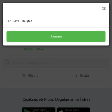
Bir Hata Oluştu!
Seat Leon 05/12 Ön Tampon Çeki· Demi·ri· Kapağı
Tamam
(Tw)
778,
59 TL
Kargo Bedava
Filtrele
Sırala
Çiçeksepeti Mobil Uygulamamızı İndirin