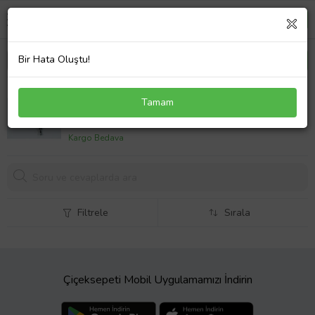
Bir Hata Oluştu!
SEAT TOLEDO- 96/98; ROT BAŞI SOL (HİDROLİK
Tamam
DİREKSİYON) (SH)
679,
03 TL
Kargo Bedava
Filtrele
Sırala
Çiçeksepeti Mobil Uygulamamızı İndirin