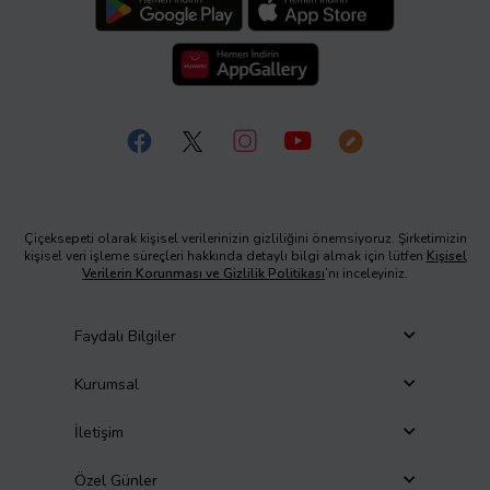
Çiçeksepeti olarak kişisel verilerinizin gizliliğini önemsiyoruz. Şirketimizin
kişisel veri işleme süreçleri hakkında detaylı bilgi almak için lütfen
Kişisel
Verilerin Korunması ve Gizlilik Politikası
’nı inceleyiniz.
Faydalı Bilgiler
Kurumsal
İletişim
Özel Günler