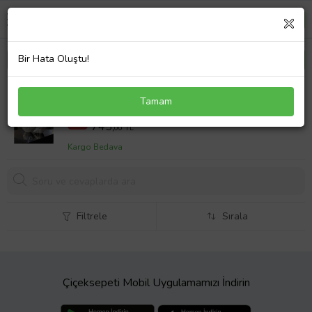
Bir Hata Oluştu!
Sedef İnci İstiridye Fotoğraf Not tutacak Deniz
Tamam
Kabuğu Mumluk Hediyelik ofis masası seti
1100,00 TL
%32
745,
00 TL
Kargo Bedava
Filtrele
Sırala
Çiçeksepeti Mobil Uygulamamızı İndirin