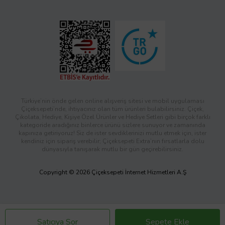
Türkiye’nin önde gelen online alışveriş sitesi ve mobil uygulaması
Çiçeksepeti’nde, ihtiyacınız olan tüm ürünleri bulabilirsiniz. Çiçek,
Çikolata, Hediye, Kişiye Özel Ürünler ve Hediye Setleri gibi birçok farklı
kategoride aradığınız binlerce ürünü sizlere sunuyor ve zamanında
kapınıza getiriyoruz! Siz de ister sevdiklerinizi mutlu etmek için, ister
kendiniz için sipariş verebilir; Çiçeksepeti Extra’nın fırsatlarla dolu
dünyasıyla tanışarak mutlu bir gün geçirebilirsiniz.
Copyright © 2026 Çiçeksepeti İnternet Hizmetleri A.Ş
Satıcıya Sor
Sepete Ekle