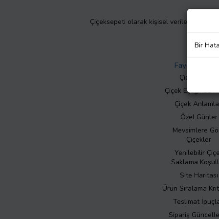
Çiçeksepeti olarak kişisel verilerinizin giz
Bir Hat
Faydalı Bilgil
Çiçek Bakımı
Çiçek Eşliğinde N
Çiçek Anlamla
Özel Günler
Mevsimlere Gö
Çiçekler
Yenilebilir Çiç
Saklama Koşull
Site Haritası
Ürün Sıralama Krit
Teslimat İpuçla
Sipariş Güncell