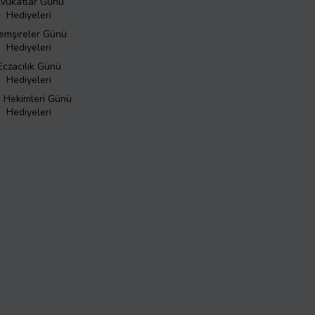
vukatlar Günü
Hediyeleri
emşireler Günü
Hediyeleri
Eczacılık Günü
Hediyeleri
ş Hekimleri Günü
Hediyeleri