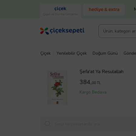
Çiçek ve Gurme Lezzetler
Çiçek
Yenilebilir Çiçek
Doğum Günü
Gönde
Şefa'at Ya Resulallah
384,
00 TL
Kargo Bedava