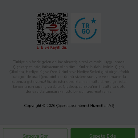
Türkiye’nin önde gelen online alışveriş sitesi ve mobil uygulaması
Çiçeksepeti’nde, ihtiyacınız olan tüm ürünleri bulabilirsiniz. Çiçek,
Çikolata, Hediye, Kişiye Özel Ürünler ve Hediye Setleri gibi birçok farklı
kategoride aradığınız binlerce ürünü sizlere sunuyor ve zamanında
kapınıza getiriyoruz! Siz de ister sevdiklerinizi mutlu etmek için, ister
kendiniz için sipariş verebilir; Çiçeksepeti Extra’nın fırsatlarla dolu
dünyasıyla tanışarak mutlu bir gün geçirebilirsiniz.
Copyright © 2026 Çiçeksepeti İnternet Hizmetleri A.Ş
Satıcıya Sor
Sepete Ekle