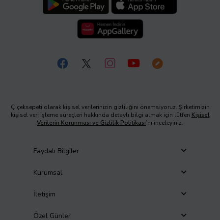
Çiçeksepeti olarak kişisel verilerinizin gizliliğini önemsiyoruz. Şirketimizin
kişisel veri işleme süreçleri hakkında detaylı bilgi almak için lütfen
Kişisel
Verilerin Korunması ve Gizlilik Politikası
’nı inceleyiniz.
Faydalı Bilgiler
Kurumsal
İletişim
Özel Günler