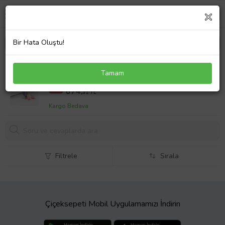
Bir Hata Oluştu!
Şeker Pembesi Çerçeveli Nazar Boncuklu Renkli
Tamam
Uçan Balon Salkım Anahtarlık (Standart)
778,06 TL
%13
674,
31 TL
Kargo Bedava
Filtrele
Sırala
Çiçeksepeti Mobil Uygulamamızı İndirin