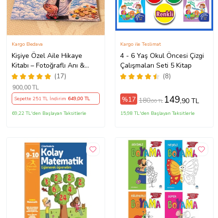
Kargo Bedava
Kargo ile Teslimat
Kişiye Özel Aile Hikaye
4 - 6 Yaş Okul Öncesi Çizgi
Kitabı – Fotoğraflı Anı &
Çalışmaları Seti 5 Kitap
Masal Kitabı
(17)
(8)
900
,00 TL
149
%17
Sepette 251 TL İndirim
649
,00 TL
180
,90 TL
,00 TL
69,22 TL'den Başlayan Taksitlerle
15,98 TL'den Başlayan Taksitlerle