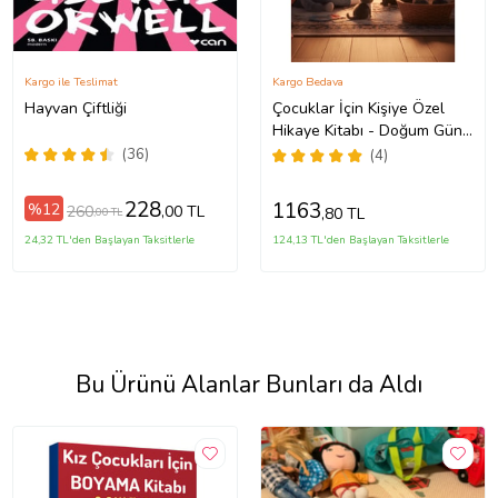
Kargo ile Teslimat
Kargo Bedava
Hayvan Çiftliği
Çocuklar İçin Kişiye Özel
Hikaye Kitabı - Doğum Günü
Hediyesi - Okuma Hediyesi
(36)
(4)
228
1163
%12
260
,00 TL
,80 TL
,00 TL
24,32 TL'den Başlayan Taksitlerle
124,13 TL'den Başlayan Taksitlerle
Bu Ürünü Alanlar Bunları da Aldı