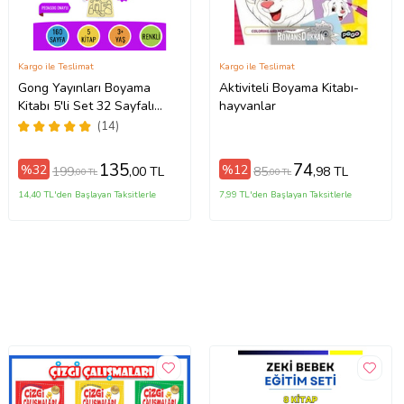
Kargo ile Teslimat
Kargo ile Teslimat
Gong Yayınları Boyama
Aktiviteli Boyama Kitabı-
Kitabı 5'li Set 32 Sayfalı
hayvanlar
Toplam 160 Sayfa Kum
(14)
Boyama Hediyeli (Buz-Buz)
135
74
%32
%12
199
85
,00 TL
,98 TL
,00 TL
,00 TL
14,40 TL'den Başlayan Taksitlerle
7,99 TL'den Başlayan Taksitlerle