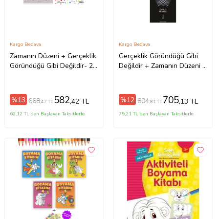
Kargo Bedava
Kargo Bedava
Zamanın Düzeni + Gerçeklik
Gerçeklik Göründüğü Gibi
Göründüğü Gibi Değildir- 2
Değildir + Zamanın Düzeni +
Kitap Set - Iş Bankası Özel
Helgoland- 3 Kitap Set - Iş
Set Zamanın Düzeni
Bankası Özel Set
582
705
%13
%12
668
804
,42 TL
,13 TL
,47 TL
,81 TL
62,12 TL'den Başlayan Taksitlerle
75,21 TL'den Başlayan Taksitlerle