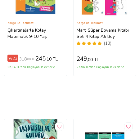
Kargo ile Teslimat
Kargo ile Teslimat
Çıkartmalarla Kolay
Martı Süper Boyama Kitabı
Matematik 9-10 Yaş
Seti 4 Kitap A5 Boy
(13)
245
249
%23
318
,10 TL
,00 TL
,00 TL
26,14 TL'den Başlayan Taksitlerle
26,56 TL'den Başlayan Taksitlerle