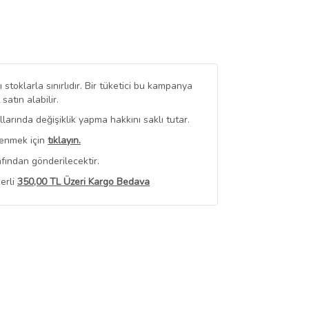
stoklarla sınırlıdır. Bir tüketici bu kampanya
tın alabilir.
arında değişiklik yapma hakkını saklı tutar.
renmek için
tıklayın.
fından gönderilecektir.
erli
350,00 TL Üzeri Kargo Bedava
 Görüntüle
iyat bilgileri, satıcı tarafından