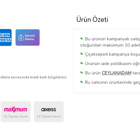
Ürün Özeti
Bu ürünün kampanyalı satışı 
stoğundan maksimum 10 adet sa
Çiçeksepeti kampanya koşull
Ürünün iade politikasını öğ
Bu ürün
CEYLANADAM
tara
deme esnasında kredi kartı bilgileriniz
Bu satıcının ürünlerinde geç
Bu Satıcının
Tüm Ürünlerini
Ürün sayfasında gördüğünüz f
belirlenmektedir.