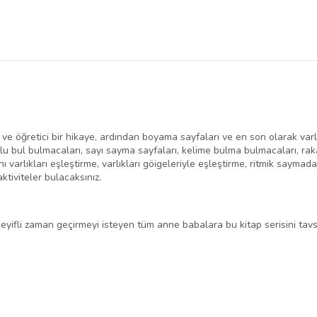
i ve öğretici bir hikaye, ardından boyama sayfaları ve en son olarak varl
yolu bul bulmacaları, sayı sayma sayfaları, kelime bulma bulmacaları, rak
ı varlıkları eşleştirme, varlıkları göigeleriyle eşleştirme, ritmik saym
ktiviteler bulacaksınız.
keyifli zaman geçirmeyi isteyen tüm anne babalara bu kitap serisini tav