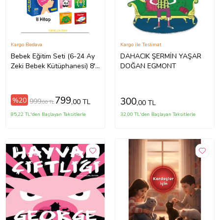
Kargo Bedava
Kargo ile Teslimat
Bebek Eğitim Seti (6-24 Ay
DAHACIK ŞERMİN YAŞAR
Zeki Bebek Kütüphanesi) 8'li
DOĞAN EGMONT
Set
799
300
%20
999
,00 TL
,00 TL
,00 TL
85,22 TL'den Başlayan Taksitlerle
32,00 TL'den Başlayan Taksitlerle