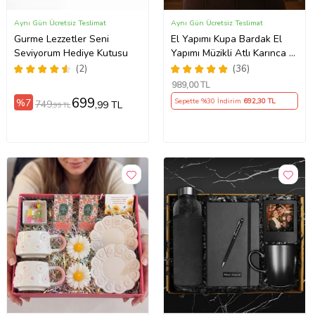
Aynı Gün Ücretsiz Teslimat
Aynı Gün Ücretsiz Teslimat
Gurme Lezzetler Seni
El Yapımı Kupa Bardak El
Seviyorum Hediye Kutusu
Yapımı Müzikli Atlı Karınca El
Yapımı Mum AYN34
(2)
(36)
989
,00 TL
699
%7
Sepette %30 İndirim
692
,30 TL
749
,99 TL
,99 TL