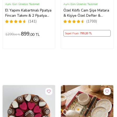
Aynı Gün Ücretsiz Teslimat
Aynı Gün Ücretsiz Teslimat
El Yapımı Kabartmalı Ppatya
Özel Kılıflı Cam Şişe Matara
Fincan Takımı & 2 Ppatya
& Kişiye Özel Defter &
Mum & Harf Anahtarlık &
Metal Touch Pen Kalem &
(141)
(1700)
Kokulu Mendil Hediye Seti-
Fotoğraf Çerçevesi & Siyah
Kupa Hediye Seti
899
Sepet Fiyatı
799
,20 TL
1299
,00 TL
,00 TL