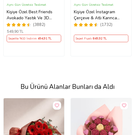
Aynı Gün Ücretsiz Teslimat
Aynı Gün Ücretsiz Teslimat
Kişiye Özel Best Friends
Kişiye Özel İnstagram
Avokado Yastık Ve 3D
Çerçeve & Atlı Karınca
Avakado Kupa Arkadaşa
Müzik Kutusu & Pembe
(3882)
(1732)
Hediye
Bubble Mum & Kupa Hediye
549
,90 TL
Seti
Sepette %10 İndirim
494
,91 TL
Sepet Fiyatı
849
,92 TL
Bu Ürünü Alanlar Bunları da Aldı