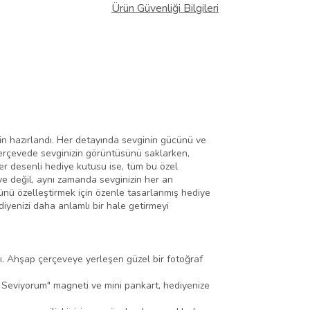
Ürün Güvenliği Bilgileri
için hazırlandı. Her detayında sevginin gücünü ve
 çerçevede sevginizin görüntüsünü saklarken,
er desenli hediye kutusu ise, tüm bu özel
iye değil, aynı zamanda sevginizin her an
günü özelleştirmek için özenle tasarlanmış hediye
diyenizi daha anlamlı bir hale getirmeyi
ndı. Ahşap çerçeveye yerleşen güzel bir fotoğraf
i Seviyorum" magneti ve mini pankart, hediyenize