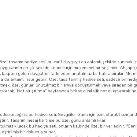
bu özel tasarım hediye seti, bu zarif duyguyu en anlamlı şekilde sunmak 
n duygularınızı en şık şekilde iletmek için mükemmel bir seçimdir. Ahşap
 kalpten gelen duyguları ifade eden unutulmaz bir hatıra bırakır. Merm
aha da anlamlı hale getirir. Özel tasarlanmış hediye seti, sadece bir hed
u etmek, özel günleri unutulmaz bir anıya dönüştürmek veya sıradan bir 
nda çıkacak “Not oluşturma” sayfasında birkaç cümlelik not oluşturarak he
edebileceğiniz bu hediye seti, Sevgililer Günü için özel olarak hazırla
tirir. Tasarım mesaj kartı ise bu özel günü anlamlı kılar.
lmaz kılacak bu hediye seti, onların kalbinde özel bir yer edinir. "Sen
leştirilmiş bir dokunuş sunar.