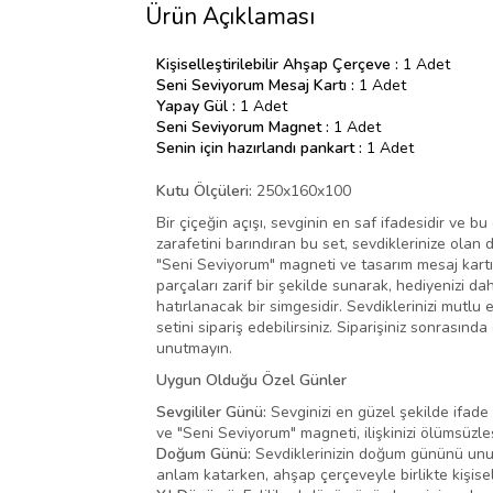
Ürün Açıklaması
Kişiselleştirilebilir Ahşap Çerçeve :
1 Adet
Seni Seviyorum Mesaj Kartı :
1 Adet
Yapay Gül :
1 Adet
Seni Seviyorum Magnet :
1 Adet
Senin için hazırlandı pankart :
1 Adet
Kutu Ölçüleri:
250x160x100
Bir çiçeğin açışı, sevginin en saf ifadesidir ve 
zarafetini barındıran bu set, sevdiklerinize ola
"Seni Seviyorum" magneti ve tasarım mesaj kartı,
parçaları zarif bir şekilde sunarak, hediyenizi d
hatırlanacak bir simgesidir. Sevdiklerinizi mutl
setini sipariş edebilirsiniz. Siparişiniz sonrası
unutmayın.
Uygun Olduğu Özel Günler
Sevgililer Günü:
Sevginizi en güzel şekilde ifade 
ve "Seni Seviyorum" magneti, ilişkinizi ölümsüzleş
Doğum Günü:
Sevdiklerinizin doğum gününü unutu
anlam katarken, ahşap çerçeveyle birlikte kişisel