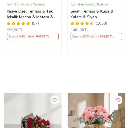
Aynı Gün Ücretsiz Teslimat
Aynı Gün Ücretsiz Teslimat
Kişiye Özel Termos & Tek
Siyah Termos & Kupa &
İçimlik Mocha & Matara &
Kalem & Siyah
Kupa Hediye Seti
Defter Hediye Seti
(57)
(1069)
999
,90 TL
1461
,38 TL
Sepette %15 İndirim
849
,92 TL
Sepette %35 İndirim
949
,90 TL