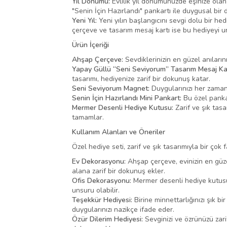
Yıl Dönümü:
Evlilik yıl dönümünüzde eşinize olan s
"Senin İçin Hazırlandı" pankartı ile duygusal bir
Yeni Yıl:
Yeni yılın başlangıcını sevgi dolu bir he
çerçeve ve tasarım mesaj kartı ise bu hediyeyi u
Ürün İçeriği
Ahşap Çerçeve:
Sevdiklerinizin en güzel anıları
Yapay Güllü “Seni Seviyorum” Tasarım Mesaj Kar
tasarımı, hediyenize zarif bir dokunuş katar.
Seni Seviyorum Magnet:
Duygularınızı her zaman 
Senin İçin Hazırlandı Mini Pankart:
Bu özel pankar
Mermer Desenli Hediye Kutusu:
Zarif ve şık tasa
tamamlar.
Kullanım Alanları ve Öneriler
Özel hediye seti, zarif ve şık tasarımıyla bir çok f
Ev Dekorasyonu:
Ahşap çerçeve, evinizin en güze
alana zarif bir dokunuş ekler.
Ofis Dekorasyonu:
Mermer desenli hediye kutusu 
unsuru olabilir.
Teşekkür Hediyesi:
Birine minnettarlığınızı şık b
duygularınızı nazikçe ifade eder.
Özür Dilerim Hediyesi:
Sevginizi ve özrünüzü zarif