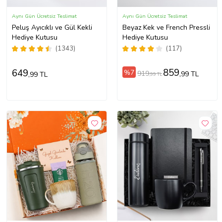
Aynı Gün Ücretsiz Teslimat
Aynı Gün Ücretsiz Teslimat
Peluş Ayıcıklı ve Gül Kekli
Beyaz Kek ve French Pressli
Hediye Kutusu
Hediye Kutusu
(1343)
(117)
859
649
%7
919
,99 TL
,99 TL
,99 TL