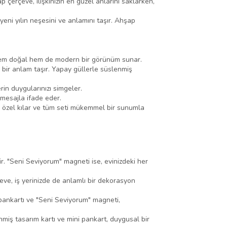
p çerçeve, ilişkinizin en güzel anlarını saklarken,
yeni yılın neşesini ve anlamını taşır. Ahşap
u, hem doğal hem de modern bir görünüm sunar.
 bir anlam taşır. Yapay güllerle süslenmiş
rin duygularınızı simgeler.
 mesajla ifade eder.
izi özel kılar ve tüm seti mükemmel bir sunumla
r. "Seni Seviyorum" magneti ise, evinizdeki her
eve, iş yerinizde de anlamlı bir dekorasyon
ı" pankartı ve "Seni Seviyorum" magneti,
enmiş tasarım kartı ve mini pankart, duygusal bir