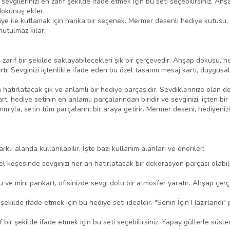
evgilerinizi en zarif şekilde ifade etmek için bu seti seçebilirsiniz. Ahşa
 dokunuş ekler.
diye ile kutlamak için harika bir seçenek. Mermer desenli hediye kutusu, 
nutulmaz kılar.
nı zarif bir şekilde saklayabilecekleri şık bir çerçevedir. Ahşap dokus
tı:
Sevginizi içtenlikle ifade eden bu özel tasarım mesaj kartı, duygusal
hatırlatacak şık ve anlamlı bir hediye parçasıdır. Sevdiklerinize olan de
t, hediye setinin en anlamlı parçalarından biridir ve sevginizi, içten bir
rımıyla, setin tüm parçalarını bir araya getirir. Mermer deseni, hediyen
arklı alanda kullanılabilir. İşte bazı kullanım alanları ve öneriler:
l köşesinde sevginizi her an hatırlatacak bir dekorasyon parçası olabili
ve mini pankart, ofisinizde sevgi dolu bir atmosfer yaratır. Ahşap çerç
ir şekilde ifade etmek için bu hediye seti idealdir. "Senin İçin Hazırland
 bir şekilde ifade etmek için bu seti seçebilirsiniz. Yapay güllerle süsl