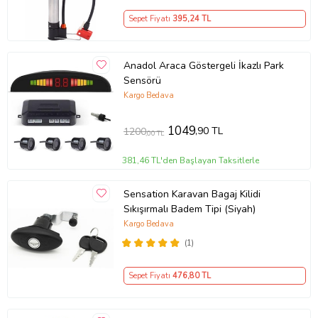
Sepet Fiyatı
395
,24 TL
Anadol Araca Göstergeli İkazlı Park
Sensörü
Kargo Bedava
1049
,90 TL
1200
,00 TL
381,46 TL'den Başlayan Taksitlerle
Sensation Karavan Bagaj Kilidi
Sıkışırmalı Badem Tipi (Siyah)
Kargo Bedava
(1)
Sepet Fiyatı
476
,80 TL