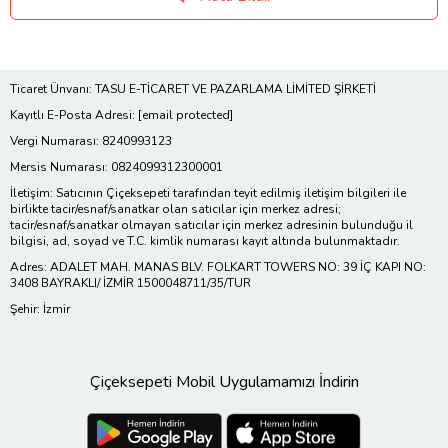
Ticaret Ünvanı: TASU E-TİCARET VE PAZARLAMA LİMİTED ŞİRKETİ
Kayıtlı E-Posta Adresi:
[email protected]
Vergi Numarası: 8240993123
Mersis Numarası: 0824099312300001
İletişim: Satıcının Çiçeksepeti tarafından teyit edilmiş iletişim bilgileri ile
birlikte tacir/esnaf/sanatkar olan satıcılar için merkez adresi;
tacir/esnaf/sanatkar olmayan satıcılar için merkez adresinin bulunduğu il
bilgisi, ad, soyad ve T.C. kimlik numarası kayıt altında bulunmaktadır.
Adres: ADALET MAH. MANAS BLV. FOLKART TOWERS NO: 39 İÇ KAPI NO:
3408 BAYRAKLI/ İZMİR 1500048711/35/TUR
Şehir: İzmir
Çiçeksepeti Mobil Uygulamamızı İndirin