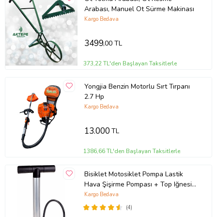
Arabası, Manuel Ot Sürme Makinası
Kargo Bedava
3499
,00 TL
373,22 TL'den Başlayan Taksitlerle
Yongjia Benzin Motorlu Sırt Tırpanı
2.7 Hp
Kargo Bedava
13.000
TL
1386,66 TL'den Başlayan Taksitlerle
Bisiklet Motosiklet Pompa Lastik
Hava Şişirme Pompası + Top Iğnesi
+ Bot Şişirme
Kargo Bedava
(4)