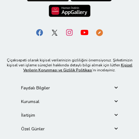
Çiçeksepeti olarak kişisel verilerinizin gizliliğini önemsiyoruz. Şirketimizin
kişisel veri işleme süreçleri hakkında detaylı bilgi almak için lütfen
Kişisel
Verilerin Korunması ve Gizlilik Politikası
’nı inceleyiniz.
Faydalı Bilgiler
Kurumsal
İletişim
Özel Günler