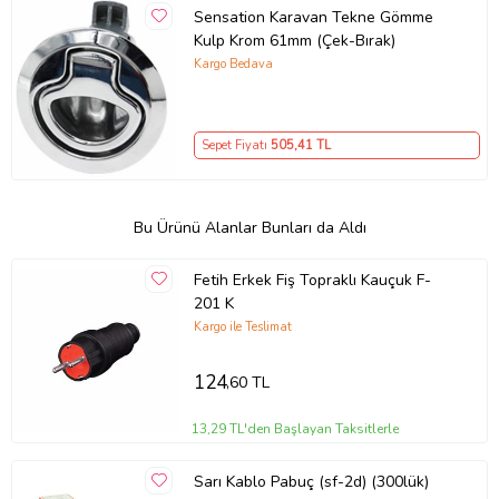
Sensation Karavan Tekne Gömme
Kulp Krom 61mm (Çek-Bırak)
Kargo Bedava
Sepet Fiyatı
505
,41 TL
Bu Ürünü Alanlar Bunları da Aldı
Fetih Erkek Fiş Topraklı Kauçuk F-
201 K
Kargo ile Teslimat
124
,60 TL
13,29 TL'den Başlayan Taksitlerle
Sarı Kablo Pabuç (sf-2d) (300lük)