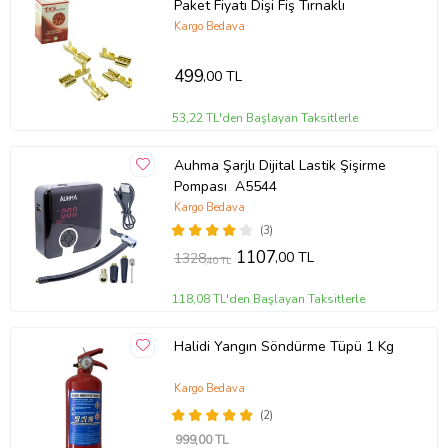
Paket Fiyatı Dişi Fiş Tırnaklı
Kargo Bedava
499
,00 TL
53,22 TL'den Başlayan Taksitlerle
Auhma Şarjlı Dijital Lastik Şişirme
Pompası A5544
Kargo Bedava
(3)
1107
,00 TL
1328
,40 TL
118,08 TL'den Başlayan Taksitlerle
Halidi Yangın Söndürme Tüpü 1 Kg
Kargo Bedava
(2)
999
,00 TL