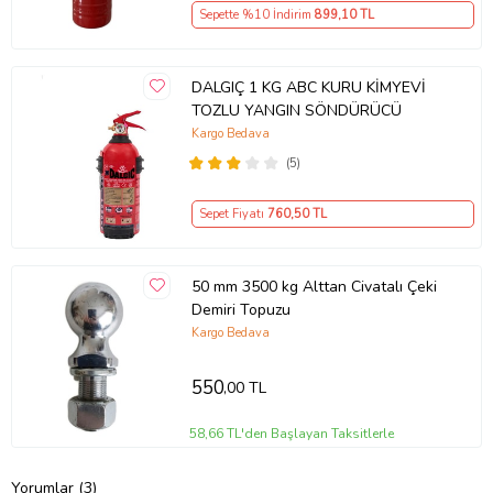
Sepette %10 İndirim
899
,10 TL
DALGIÇ 1 KG ABC KURU KİMYEVİ
TOZLU YANGIN SÖNDÜRÜCÜ
Kargo Bedava
(5)
Sepet Fiyatı
760
,50 TL
50 mm 3500 kg Alttan Civatalı Çeki
Demiri Topuzu
Kargo Bedava
550
,00 TL
58,66 TL'den Başlayan Taksitlerle
Yorumlar (3)