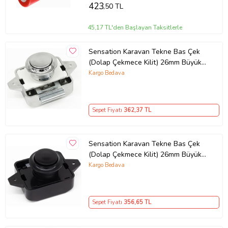
423
,50 TL
45,17 TL'den Başlayan Taksitlerle
Sensation Karavan Tekne Bas Çek
(Dolap Çekmece Kilit) 26mm Büyük
Boy Plastik Yuvarlak (Gümüş Renk)
Kargo Bedava
Sepet Fiyatı
362
,37 TL
Sensation Karavan Tekne Bas Çek
(Dolap Çekmece Kilit) 26mm Büyük
Boy Plastik Yuvarlak Siyah
Kargo Bedava
Sepet Fiyatı
356
,65 TL