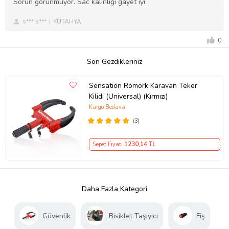
Sorun görünmüyor. Sac kalınlığı gayet iyi
s*** s***
KÜTAHYA
0
Son Gezdikleriniz
Sensation Römork Karavan Teker
Kilidi (Universal) (Kırmızı)
Kargo Bedava
(3)
Sepet Fiyatı
1230
,14 TL
Daha Fazla Kategori
Güvenlik
Bisiklet Taşıyıcı
Fiş