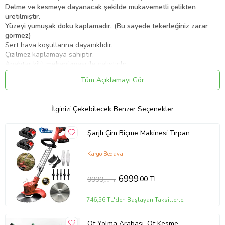
Delme ve kesmeye dayanacak şekilde mukavemetli çelikten
üretilmiştir.
Yüzeyi yumuşak doku kaplamadır. (Bu sayede tekerleğiniz zarar
görmez)
Sert hava koşullarına dayanıklıdır.
Çizilmez kaplamaya sahiptir.
Anahtar kilit mekanizması ile çalıştırılır.
Tüm Açıklamayı Gör
Ürün Kodu:
kcm38493537
İlginizi Çekebilecek Benzer Seçenekler
Şarjlı Çim Biçme Makinesi Tırpan
Kargo Bedava
6999
,00 TL
9999
,00 TL
746,56 TL'den Başlayan Taksitlerle
Ot Yolma Arabası, Ot Kesme