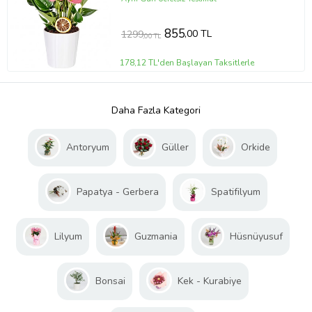
855
,00 TL
1299
,00 TL
178,12 TL'den Başlayan Taksitlerle
Daha Fazla Kategori
Antoryum
Güller
Orkide
Papatya - Gerbera
Spatifilyum
Lilyum
Guzmania
Hüsnüyusuf
Bonsai
Kek - Kurabiye