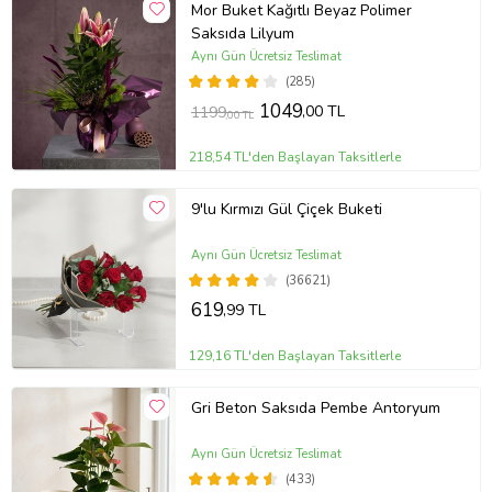
Mor Buket Kağıtlı Beyaz Polimer
Saksıda Lilyum
Aynı Gün Ücretsiz Teslimat
(285)
1049
,00 TL
1199
,00 TL
218,54 TL'den Başlayan Taksitlerle
9'lu Kırmızı Gül Çiçek Buketi
Aynı Gün Ücretsiz Teslimat
(36621)
619
,99 TL
129,16 TL'den Başlayan Taksitlerle
Gri Beton Saksıda Pembe Antoryum
Aynı Gün Ücretsiz Teslimat
(433)