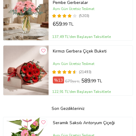
Pembe Gerberalar
Aynı Gün Ücretsiz Teslimat
(5203)
659
,99 TL
137,49 TL'den Başlayan Taksitlerle
Kırmızı Gerbera Çiçek Buketi
Aynı Gün Ücretsiz Teslimat
(21493)
%13
589
,99 TL
679
,99 TL
122,91 TL'den Başlayan Taksitlerle
Son Gezdikleriniz
Seramik Saksılı Antoryum Çiçeği
Aynı Gün Ücretsiz Teslimat