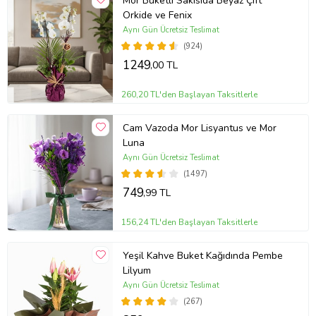
Mor Buketli Sakısıda Beyaz Çift
Orkide ve Fenix
Aynı Gün Ücretsiz Teslimat
(924)
1249
,00 TL
260,20 TL'den Başlayan Taksitlerle
Cam Vazoda Mor Lisyantus ve Mor
Luna
Aynı Gün Ücretsiz Teslimat
(1497)
749
,99 TL
156,24 TL'den Başlayan Taksitlerle
Yeşil Kahve Buket Kağıdında Pembe
Lilyum
Aynı Gün Ücretsiz Teslimat
(267)