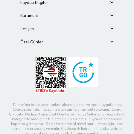
Faydalı Bilgiler
Kurumsal
İletişim
Özel Günler
Türkiye’nin önde gelen online alışveriş sitesi ve mobil uygulaması
Çiçeksepeti’nde, ihtiyacınız olan tüm ürünleri bulabilirsiniz. Çiçek,
Çikolata, Hediye, Kişiye Özel Ürünler ve Hediye Setleri gibi birçok farklı
kategoride aradığınız binlerce ürünü sizlere sunuyor ve zamanında
kapınıza getiriyoruz! Siz de ister sevdiklerinizi mutlu etmek için, ister
kendiniz için sipariş verebilir; Çiçeksepeti Extra’nın fırsatlarla dolu
dünyasıyla tanışarak mutlu bir gün geçirebilirsiniz.