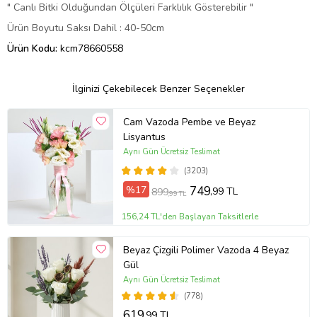
" Canlı Bitki Olduğundan Ölçüleri Farklılık Gösterebilir "
Ürün Boyutu Saksı Dahil : 40-50cm
Ürün Kodu:
kcm78660558
İlginizi Çekebilecek Benzer Seçenekler
Cam Vazoda Pembe ve Beyaz
Lisyantus
Aynı Gün Ücretsiz Teslimat
(3203)
%17
749
,99 TL
899
,99 TL
156,24 TL'den Başlayan Taksitlerle
Beyaz Çizgili Polimer Vazoda 4 Beyaz
Gül
Aynı Gün Ücretsiz Teslimat
(778)
619
,99 TL