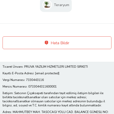
Teraryum
Hata Bildir
Ticaret Ünvanı: PRUVA YAZILIM HIZMETLERI LIMITED SIRKETI
Kayıtlı E-Posta Adresi:
[email protected]
Vergi Numarası: 7330443116
Mersis Numarası: 0733044311600001
İletişim: Satıcının Çiçeksepeti tarafından teyit edilmiş iletişim bilgileri ile
birlikte tacir/esnaf/sanatkar olan satıcılar için merkez adresi;
tacir/esnaf/sanatkar olmayan satıcılar için merkez adresinin bulunduğu il
bilgisi, ad, soyad ve T.C. kimlik numarası kayıt altında bulunmaktadır.
Adres: MAHMUTBEY MAH. TASOCAGI YOLU CAD. BALANCE GÜNESLI NO: