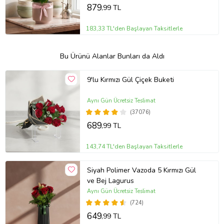
879
,99 TL
183,33 TL'den Başlayan Taksitlerle
Bu Ürünü Alanlar Bunları da Aldı
9'lu Kırmızı Gül Çiçek Buketi
Aynı Gün Ücretsiz Teslimat
(37076)
689
,99 TL
143,74 TL'den Başlayan Taksitlerle
Siyah Polimer Vazoda 5 Kırmızı Gül
ve Bej Lagurus
Aynı Gün Ücretsiz Teslimat
(724)
649
,99 TL