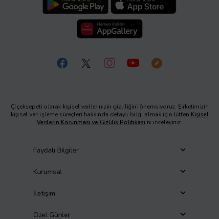
Çiçeksepeti olarak kişisel verilerinizin gizliliğini önemsiyoruz. Şirketimizin
kişisel veri işleme süreçleri hakkında detaylı bilgi almak için lütfen
Kişisel
Verilerin Korunması ve Gizlilik Politikası
’nı inceleyiniz.
Faydalı Bilgiler
Kurumsal
İletişim
Özel Günler