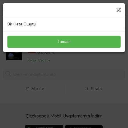
Bir Hata Oluştu!
Sertifikalı Ay Taşı Doğal Taş Rolex Bileklik (Çok
Tamam
Renkli)
940,64 TL
%35
613,
52 TL
Kargo Bedava
Filtrele
Sırala
Çiçeksepeti Mobil Uygulamamızı İndirin