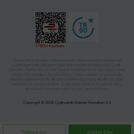
Türkiye’nin önde gelen online alışveriş sitesi ve mobil uygulaması
Çiçeksepeti’nde, ihtiyacınız olan tüm ürünleri bulabilirsiniz. Çiçek,
Çikolata, Hediye, Kişiye Özel Ürünler ve Hediye Setleri gibi birçok farklı
kategoride aradığınız binlerce ürünü sizlere sunuyor ve zamanında
kapınıza getiriyoruz! Siz de ister sevdiklerinizi mutlu etmek için, ister
kendiniz için sipariş verebilir; Çiçeksepeti Extra’nın fırsatlarla dolu
dünyasıyla tanışarak mutlu bir gün geçirebilirsiniz.
Copyright © 2026 Çiçeksepeti İnternet Hizmetleri A.Ş
Satıcıya Sor
Sepete Ekle