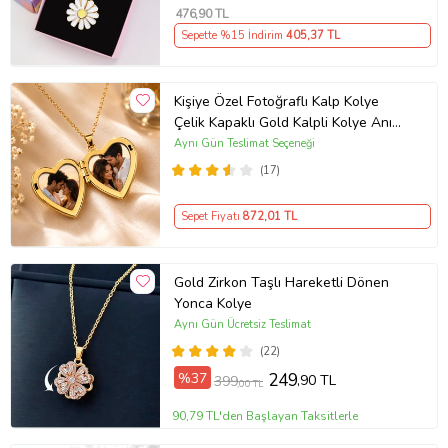
gösterebilir. Ürünlerimiz sizlere
476
,90 TL
orijinallik sertifikası ve garanti
Sepette %15 İndirim
405
,37 TL
belgesi ile gönderilmektedir.
''Tesbih Atölyesi'' koruyucu kadife
Kişiye Özel Fotoğraflı Kalp Kolye
Çelik Kapaklı Gold Kalpli Kolye Anı
kesesinde gönderilecektir.
Kolyesi Kalp Kolye Resimli Kolye –
Aynı Gün Teslimat Seçeneği
Bu doğal taş kolye tasarımımızda;
Açılır Kapaklı Romantik Gold
(17)
Yüksek kalite doğal rutil kuvars
Madalyon Kolye Anı Kolyesi
doğal taş taşı kolye kullanılmıştır.
Sepet Fiyatı
872
,01 TL
Zincir ölçüsü 50 cm'dir. Her bayan
için uyumludur. Yetişkin ve çocuk
Gold Zirkon Taşlı Hareketli Dönen
Yonca Kolye
için kullanılabilir. %100 Orijinal ve
Aynı Gün Ücretsiz Teslimat
gerçek taştır. Sinirinizi stresinizi
(22)
alacak, mineral açısından oldukça
%37
249
,90 TL
399
,00 TL
zengin olduğu için bulunduğu için
90,79 TL'den Başlayan Taksitlerle
teniniz ile temas eder etmez