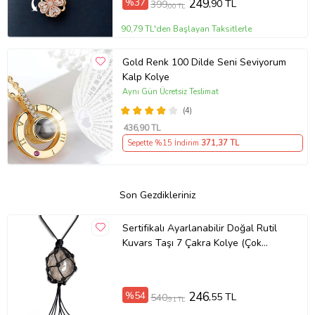
%37
249
,90 TL
399
,00 TL
90,79 TL'den Başlayan Taksitlerle
Gold Renk 100 Dilde Seni Seviyorum
Kalp Kolye
Aynı Gün Ücretsiz Teslimat
(4)
436
,90 TL
Sepette %15 İndirim
371
,37 TL
Son Gezdikleriniz
Sertifikalı Ayarlanabilir Doğal Rutil
Kuvars Taşı 7 Çakra Kolye (Çok
Renkli)
%54
246
,55 TL
540
,91 TL