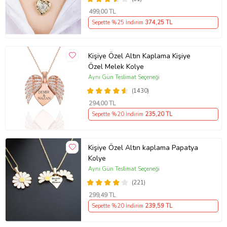
30-35 mm - 3-3.5 cm
499
,00 TL
Kolye İpi Ölçüsü
Sepette %25 İndirim
374
,25 TL
:
65 cm Ayarlanabilir Alerji Yapmaz
Kişiye Özel Altın Kaplama Kişiye
Her İnsan İçin Uyumludur.
Özel Melek Kolye
Aynı Gün Teslimat Seçeneği
Ürün Kodu:
kcm9600166
(1430)
294
,00 TL
Sepette %20 İndirim
235
,20 TL
Kişiye Özel Altın kaplama Papatya
Kolye
Aynı Gün Teslimat Seçeneği
(221)
299
,49 TL
Sepette %20 İndirim
239
,59 TL