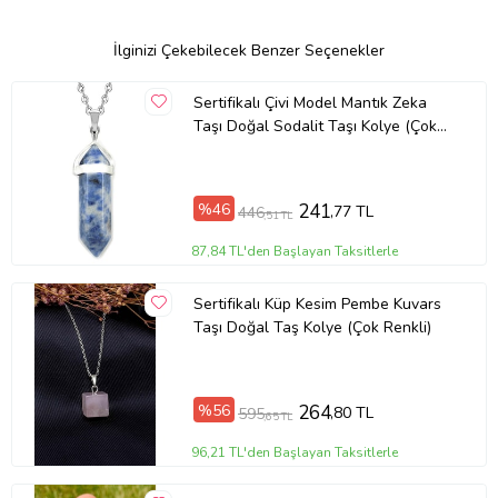
İlginizi Çekebilecek Benzer Seçenekler
Sertifikalı Çivi Model Mantık Zeka
Taşı Doğal Sodalit Taşı Kolye (Çok
Renkli)
%46
241
,77 TL
446
,51 TL
87,84 TL'den Başlayan Taksitlerle
Ürün ya
Sertifikalı Küp Kesim Pembe Kuvars
Taşı Doğal Taş Kolye (Çok Renkli)
%56
264
,80 TL
595
,65 TL
96,21 TL'den Başlayan Taksitlerle