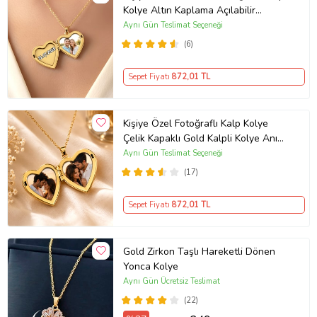
Kolye Altın Kaplama Açılabilir
Kapaklı Kalpli Kolye (Gold)
Aynı Gün Teslimat Seçeneği
(6)
Sepet Fiyatı
872
,01 TL
Kişiye Özel Fotoğraflı Kalp Kolye
Çelik Kapaklı Gold Kalpli Kolye Anı
Kolyesi Kalp Kolye Resimli Kolye –
Aynı Gün Teslimat Seçeneği
Açılır Kapaklı Romantik Gold
(17)
Madalyon Kolye Anı Kolyesi
Sepet Fiyatı
872
,01 TL
Gold Zirkon Taşlı Hareketli Dönen
Yonca Kolye
Aynı Gün Ücretsiz Teslimat
(22)