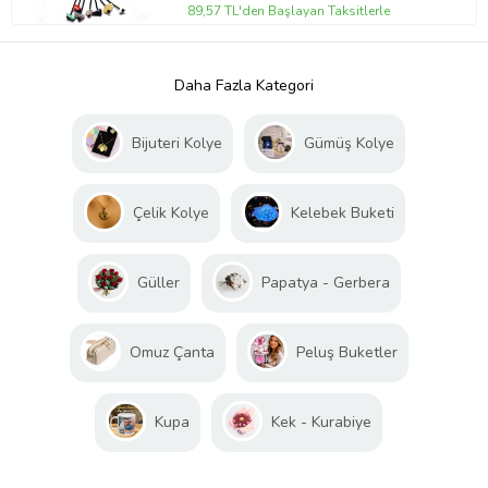
89,57 TL'den Başlayan Taksitlerle
Daha Fazla Kategori
Bijuteri Kolye
Gümüş Kolye
Çelik Kolye
Kelebek Buketi
Güller
Papatya - Gerbera
Omuz Çanta
Peluş Buketler
Kupa
Kek - Kurabiye