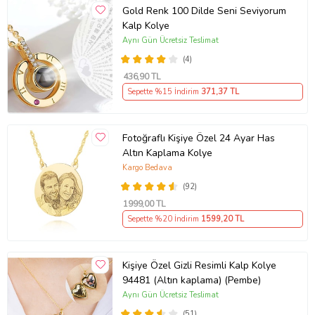
aradaki farkı kısa bir süre içinde
Gold Renk 100 Dilde Seni Seviyorum
Kalp Kolye
hissedeceksiniz.
Aynı Gün Ücretsiz Teslimat
Üretildiği Taş
(4)
:
436
,90 TL
Doğal Ham İşlenmemiş Yüksek
Sepette %15 İndirim
371
,37 TL
Kalite Rutil Kuvars
Ana Renk
Fotoğraflı Kişiye Özel 24 Ayar Has
:
Altın Kaplama Kolye
Kargo Bedava
Doğal Rutil Kuvars Renk
(92)
Sertifikalı Mı?
1999
,00 TL
:
Sepette %20 İndirim
1599
,20 TL
Orijinallik Sertifikalı ve Garanti
Belgesi İle Gönderilir.
Kişiye Özel Gizli Resimli Kalp Kolye
Taş Ölçüsü
94481 (Altın kaplama) (Pembe)
Aynı Gün Ücretsiz Teslimat
:
(51)