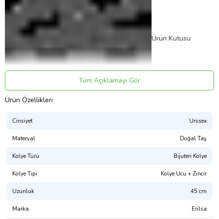
Ürün Kutusu
Tüm Açıklamayı Gör
Ürün Özellikleri
Cinsiyet
Unisex
Ürününüz
''
Tesbih Atölyesi
Özel Kadife Kese Hediyesi
''
ile
Materyal
Doğal Taş
gönderilmektedir.
Kolye Türü
Bijuteri Kolye
Kolye Tipi
Kolye Ucu + Zincir
Uzunluk
45 cm
Marka
Erilsa