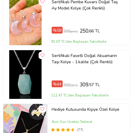
da Doğal Taş Açıklaması
Sertifikalı Pembe Kuvars Doğal Taş
Ay Model Kolye (Çok Renkli)
Doğal Rutil Kuvars Fosili Doğal
Taş Kolye, modellerimizin taşlarını
Dünya'nın çeşitli ülkelerinden ithal
%58
250
,66 TL
595
,65 TL
etmekteyiz. Dünya'nın en kaliteli
91,07 TL'den Başlayan Taksitlerle
taşlarını özel olarak tasarım
ekibimiz tarafınca
Sertifikalı Fasetli Doğal Akuamarin
Taşı Kolye - 1.kalite (Çok Renkli)
tasarlamaktayız. Taşın içerisindeki
mineraller teniniz ile temas eder
ve sizleri sakinleştirir. Sinirinizi
%44
309
,57 TL
550
,36 TL
stresinizi alır. Pozitif enerjiler verir
112,47 TL'den Başlayan Taksitlerle
ve negatif enerjilerinizi yok
edecektir. Doğal Taşların hiç biri
Hediye Kutusunda Kişiye Özel Kolye
birbirinin aynısı olmadığı için
Aynı Gün Ücretsiz Teslimat
küçükte olsa farklılıklar
(77)