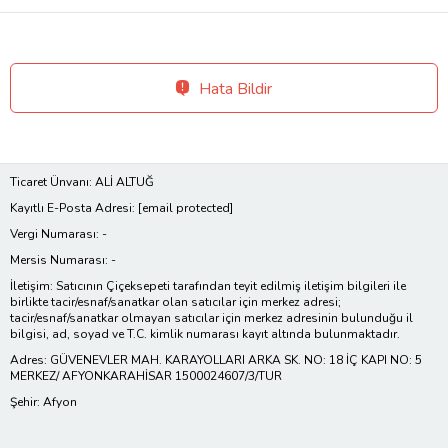
Hata Bildir
Ticaret Ünvanı: ALİ ALTUĞ
Kayıtlı E-Posta Adresi:
[email protected]
Vergi Numarası: -
Mersis Numarası: -
İletişim: Satıcının Çiçeksepeti tarafından teyit edilmiş iletişim bilgileri ile
birlikte tacir/esnaf/sanatkar olan satıcılar için merkez adresi;
tacir/esnaf/sanatkar olmayan satıcılar için merkez adresinin bulunduğu il
bilgisi, ad, soyad ve T.C. kimlik numarası kayıt altında bulunmaktadır.
Adres: GÜVENEVLER MAH. KARAYOLLARI ARKA SK. NO: 18 İÇ KAPI NO: 5
MERKEZ/ AFYONKARAHİSAR 1500024607/3/TUR
Şehir: Afyon