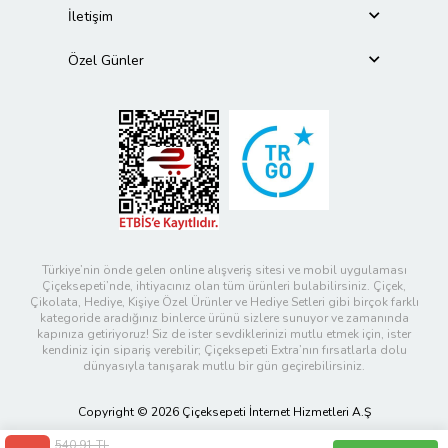
İletişim
Özel Günler
Türkiye’nin önde gelen online alışveriş sitesi ve mobil uygulaması
Çiçeksepeti’nde, ihtiyacınız olan tüm ürünleri bulabilirsiniz. Çiçek,
Çikolata, Hediye, Kişiye Özel Ürünler ve Hediye Setleri gibi birçok farklı
kategoride aradığınız binlerce ürünü sizlere sunuyor ve zamanında
kapınıza getiriyoruz! Siz de ister sevdiklerinizi mutlu etmek için, ister
kendiniz için sipariş verebilir; Çiçeksepeti Extra’nın fırsatlarla dolu
dünyasıyla tanışarak mutlu bir gün geçirebilirsiniz.
Copyright © 2026 Çiçeksepeti İnternet Hizmetleri A.Ş
540,91 TL