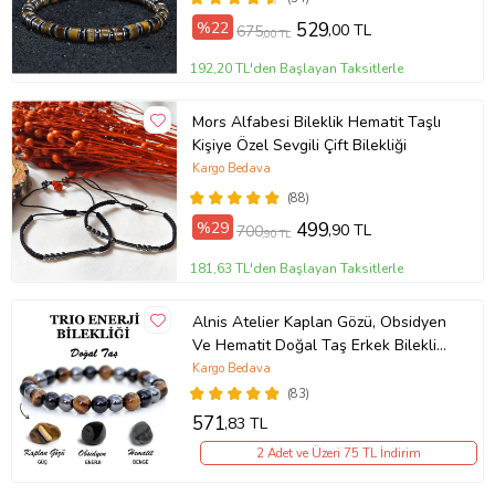
%22
529
,00 TL
675
,00 TL
192,20 TL'den Başlayan Taksitlerle
Mors Alfabesi Bileklik Hematit Taşlı
Kişiye Özel Sevgili Çift Bilekliği
Kargo Bedava
(88)
%29
499
,90 TL
700
,90 TL
181,63 TL'den Başlayan Taksitlerle
Alnis Atelier Kaplan Gözü, Obsidyen
Ve Hematit Doğal Taş Erkek Bileklik
(KAHVE-BRONZ)
Kargo Bedava
(83)
571
,83 TL
2 Adet ve Üzeri 75 TL İndirim