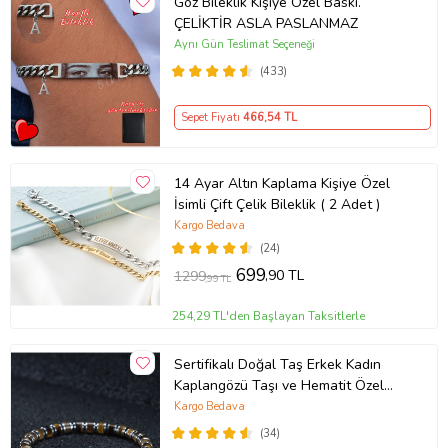
Göz Bileklik Kişiye Özel Baskı.
ÇELİKTİR ASLA PASLANMAZ
Aynı Gün Teslimat Seçeneği
(433)
Sepet Fiyatı
466
,54 TL
14 Ayar Altın Kaplama Kişiye Özel
İsimli Çift Çelik Bileklik ( 2 Adet )
Kargo Bedava
(24)
699
,90 TL
1299
,99 TL
254,29 TL'den Başlayan Taksitlerle
Sertifikalı Doğal Taş Erkek Kadın
Kaplangözü Taşı ve Hematit Özel
Tasarım Hediye 6mm Bileklik
Kargo Bedava
(34)