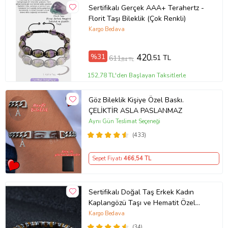
Sertifikalı Gerçek AAA+ Terahertz -
Florit Taşı Bileklik (Çok Renkli)
Kargo Bedava
%31
420
,51 TL
611
,84 TL
152,78 TL'den Başlayan Taksitlerle
Göz Bileklik Kişiye Özel Baskı.
ÇELİKTİR ASLA PASLANMAZ
Aynı Gün Teslimat Seçeneği
(433)
Sepet Fiyatı
466
,54 TL
Sertifikalı Doğal Taş Erkek Kadın
Kaplangözü Taşı ve Hematit Özel
Tasarım Hediye 6mm Bileklik
Kargo Bedava
(34)