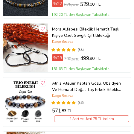
%22
529
,00 TL
675
,00 TL
192,20 TL'den Başlayan Taksitlerle
Mors Alfabesi Bileklik Hematit Taşlı
Kişiye Özel Sevgili Çift Bilekliği
Kargo Bedava
(88)
%29
499
,90 TL
700
,90 TL
181,63 TL'den Başlayan Taksitlerle
Alnis Atelier Kaplan Gözü, Obsidyen
Ve Hematit Doğal Taş Erkek Bileklik
(KAHVE-BRONZ)
Kargo Bedava
(83)
571
,83 TL
2 Adet ve Üzeri 75 TL İndirim