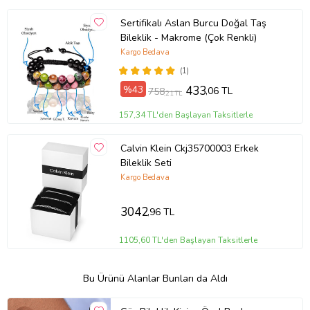
Sertifikalı Aslan Burcu Doğal Taş
Bileklik - Makrome (Çok Renkli)
Kargo Bedava
(1)
%43
433
,06 TL
758
,21 TL
157,34 TL'den Başlayan Taksitlerle
Calvin Klein Ckj35700003 Erkek
Bileklik Seti
Kargo Bedava
3042
,96 TL
1105,60 TL'den Başlayan Taksitlerle
Bu Ürünü Alanlar Bunları da Aldı