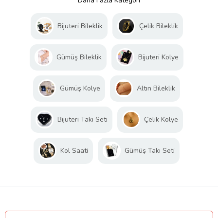
Daha Fazla Kategori
Bijuteri Bileklik
Çelik Bileklik
Gümüş Bileklik
Bijuteri Kolye
Gümüş Kolye
Altın Bileklik
Bijuteri Takı Seti
Çelik Kolye
Kol Saati
Gümüş Takı Seti