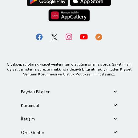
Çiçeksepeti olarak kişisel verilerinizin gizliliğini önemsiyoruz. Şirketimizin
kişisel veri işleme süreçleri hakkında detaylı bilgi almak için lütfen
Kişisel
Verilerin Korunması ve Gizlilik Politikası
’nı inceleyiniz.
Faydalı Bilgiler
Kurumsal
İletişim
Özel Günler