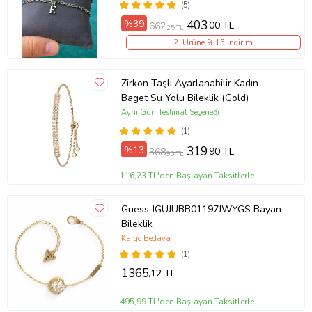
(5)
%39
403
,00 TL
662
,25 TL
2. Ürüne %15 İndirim
Zirkon Taşlı Ayarlanabilir Kadın
Baget Su Yolu Bileklik (Gold)
Aynı Gün Teslimat Seçeneği
(1)
%13
319
,90 TL
368
,90 TL
116,23 TL'den Başlayan Taksitlerle
Guess JGUJUBB01197JWYGS Bayan
Bileklik
Kargo Bedava
(1)
1365
,12 TL
495,99 TL'den Başlayan Taksitlerle