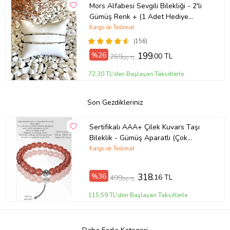
Mors Alfabesi Sevgili Bilekliği - 2'li
Gümüş Renk + (1 Adet Hediye
Bileklik)
Kargo ile Teslimat
(156)
%26
199
,00 TL
269
,00 TL
72,30 TL'den Başlayan Taksitlerle
Son Gezdikleriniz
Sertifikalı AAA+ Çilek Kuvars Taşı
Bileklik - Gümüş Aparatlı (Çok
Renkli)
Kargo ile Teslimat
%36
318
,16 TL
499
,00 TL
115,59 TL'den Başlayan Taksitlerle