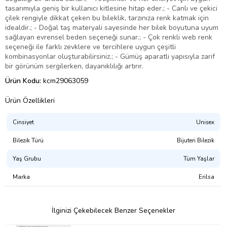
tasarımıyla geniş bir kullanıcı kitlesine hitap eder.; - Canlı ve çekici
çilek rengiyle dikkat çeken bu bileklik, tarzınıza renk katmak için
idealdir.; - Doğal taş materyali sayesinde her bilek boyutuna uyum
sağlayan evrensel beden seçeneği sunar.; - Çok renkli web renk
seçeneği ile farklı zevklere ve tercihlere uygun çeşitli
kombinasyonlar oluşturabilirsiniz.; - Gümüş aparatlı yapısıyla zarif
bir görünüm sergilerken, dayanıklılığı artırır.
Ürün Kodu:
kcm29063059
Ürün Özellikleri
Cinsiyet
Unisex
Bilezik Türü
Bijuteri Bilezik
Yaş Grubu
Tüm Yaşlar
Marka
Erilsa
İlginizi Çekebilecek Benzer Seçenekler