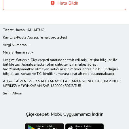
Hata Bildir
Ticaret Ünvanı: ALİ ALTUĞ
Kayıtlı E-Posta Adresi:
[email protected]
Vergi Numarası: -
Mersis Numarası: -
İletişim: Satıcının Çiçeksepeti tarafından teyit edilmiş iletişim bilgileri ile
birlikte tacir/esnaf/sanatkar olan satıcılar için merkez adresi;
tacir/esnaf/sanatkar olmayan satıcılar için merkez adresinin bulunduğu il
bilgisi, ad, soyad ve T.C. kimlik numarası kayıt altında bulunmaktadır.
Adres: GÜVENEVLER MAH. KARAYOLLARI ARKA SK. NO: 18 İÇ KAPI NO: 5
MERKEZ/ AFYONKARAHİSAR 1500024607/3/TUR
Şehir: Afyon
Çiçeksepeti Mobil Uygulamamızı İndirin