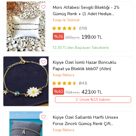
Mors Alfabesi Sevgili Bilekliği - 2'li
Gümüş Renk + (1 Adet Hediye
Bileklik)
Kargo ile Teslimat
(156)
%26
199
,00 TL
269
,00 TL
72,30 TL'den Başlayan Taksitlerle
Kişiye Özel İsimli Nazar Boncuklu
Papat ya Bileklik bbb07 (Altın)
Kargo Bedava
(843)
%40
423
,00 TL
704
,75 TL
2. Ürüne %15 İndirim
Kişiye Özel Sallantılı Harfli Unisex
Forse Zincirli Gümüş Renk Çift
Bilekliği eck09c (Metal)
Kargo Bedava