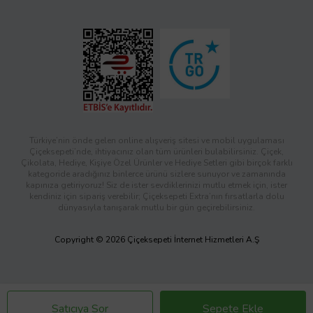
Türkiye’nin önde gelen online alışveriş sitesi ve mobil uygulaması
Çiçeksepeti’nde, ihtiyacınız olan tüm ürünleri bulabilirsiniz. Çiçek,
Çikolata, Hediye, Kişiye Özel Ürünler ve Hediye Setleri gibi birçok farklı
kategoride aradığınız binlerce ürünü sizlere sunuyor ve zamanında
kapınıza getiriyoruz! Siz de ister sevdiklerinizi mutlu etmek için, ister
kendiniz için sipariş verebilir; Çiçeksepeti Extra’nın fırsatlarla dolu
dünyasıyla tanışarak mutlu bir gün geçirebilirsiniz.
Copyright © 2026 Çiçeksepeti İnternet Hizmetleri A.Ş
Satıcıya Sor
Sepete Ekle