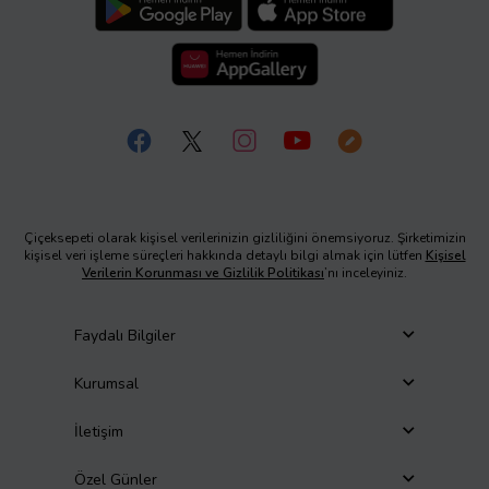
Çiçeksepeti olarak kişisel verilerinizin gizliliğini önemsiyoruz. Şirketimizin
kişisel veri işleme süreçleri hakkında detaylı bilgi almak için lütfen
Kişisel
Verilerin Korunması ve Gizlilik Politikası
’nı inceleyiniz.
Faydalı Bilgiler
Kurumsal
İletişim
Özel Günler