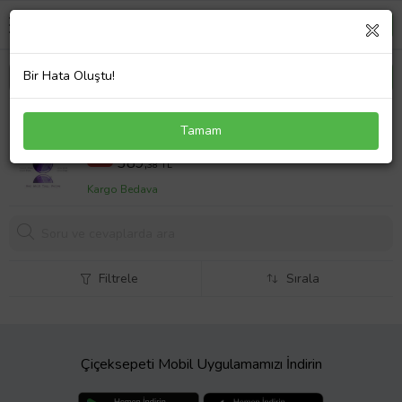
Bir Hata Oluştu!
Sertifikalı Damla Model Mor Akik Taşı Kolye
Tamam
(GÜMÜŞ APARATLI) (Çok Renkli)
755,02 TL
%48
389,
38 TL
Kargo Bedava
Filtrele
Sırala
Çiçeksepeti Mobil Uygulamamızı İndirin