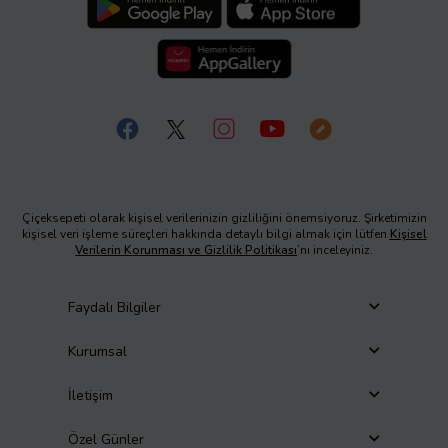
Çiçeksepeti olarak kişisel verilerinizin gizliliğini önemsiyoruz. Şirketimizin
kişisel veri işleme süreçleri hakkında detaylı bilgi almak için lütfen
Kişisel
Verilerin Korunması ve Gizlilik Politikası
’nı inceleyiniz.
Faydalı Bilgiler
Kurumsal
İletişim
Özel Günler