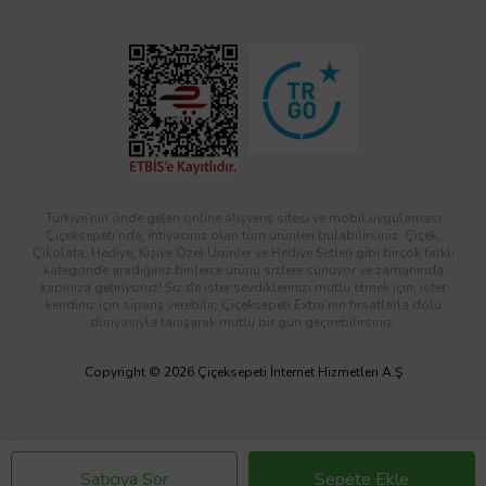
Türkiye’nin önde gelen online alışveriş sitesi ve mobil uygulaması
Çiçeksepeti’nde, ihtiyacınız olan tüm ürünleri bulabilirsiniz. Çiçek,
Çikolata, Hediye, Kişiye Özel Ürünler ve Hediye Setleri gibi birçok farklı
kategoride aradığınız binlerce ürünü sizlere sunuyor ve zamanında
kapınıza getiriyoruz! Siz de ister sevdiklerinizi mutlu etmek için, ister
kendiniz için sipariş verebilir; Çiçeksepeti Extra’nın fırsatlarla dolu
dünyasıyla tanışarak mutlu bir gün geçirebilirsiniz.
Copyright © 2026 Çiçeksepeti İnternet Hizmetleri A.Ş
Satıcıya Sor
Sepete Ekle