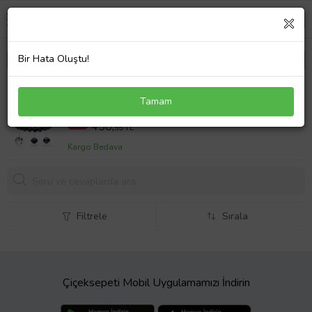
Bir Hata Oluştu!
Sertifikalı Doğal Volkanik Lav Mavi Yıldız Taşı
Tamam
Bileklik Seti (Çok Renkli)
643,64 TL
%30
450,
55 TL
Kargo Bedava
Filtrele
Sırala
Çiçeksepeti Mobil Uygulamamızı İndirin