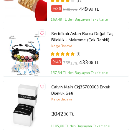
(16)
%36
449
,99 TL
699
,99 TL
163,49 TL'den Başlayan Taksitlerle
Sertifikalı Aslan Burcu Doğal Taş
Bileklik - Makrome (Çok Renkli)
Kargo Bedava
(1)
%43
433
,06 TL
758
,21 TL
157,34 TL'den Başlayan Taksitlerle
Calvin Klein Ckj35700003 Erkek
Bileklik Seti
Kargo Bedava
3042
,96 TL
1105,60 TL'den Başlayan Taksitlerle