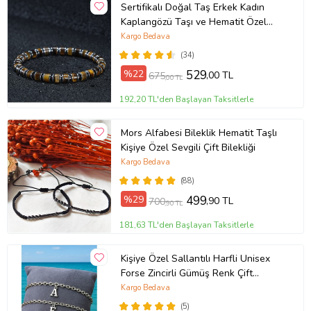
Sertifikalı Doğal Taş Erkek Kadın
Kaplangözü Taşı ve Hematit Özel
Tasarım Hediye 6mm Bileklik
Kargo Bedava
(34)
%22
529
,00 TL
675
,00 TL
192,20 TL'den Başlayan Taksitlerle
Mors Alfabesi Bileklik Hematit Taşlı
Kişiye Özel Sevgili Çift Bilekliği
Kargo Bedava
(88)
%29
499
,90 TL
700
,90 TL
181,63 TL'den Başlayan Taksitlerle
Kişiye Özel Sallantılı Harfli Unisex
Forse Zincirli Gümüş Renk Çift
Bilekliği eck09c (Metal)
Kargo Bedava
(5)