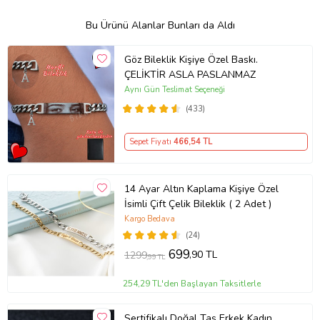
Bu Ürünü Alanlar Bunları da Aldı
Göz Bileklik Kişiye Özel Baskı.
ÇELİKTİR ASLA PASLANMAZ
Aynı Gün Teslimat Seçeneği
(433)
Sepet Fiyatı
466
,54 TL
14 Ayar Altın Kaplama Kişiye Özel
İsimli Çift Çelik Bileklik ( 2 Adet )
Kargo Bedava
(24)
699
,90 TL
1299
,99 TL
254,29 TL'den Başlayan Taksitlerle
Sertifikalı Doğal Taş Erkek Kadın