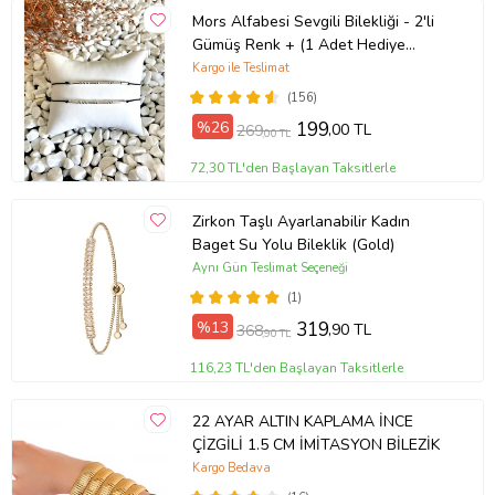
Mors Alfabesi Sevgili Bilekliği - 2'li
Gümüş Renk + (1 Adet Hediye
Bileklik)
Kargo ile Teslimat
(156)
%26
199
,00 TL
269
,00 TL
72,30 TL'den Başlayan Taksitlerle
Zirkon Taşlı Ayarlanabilir Kadın
Baget Su Yolu Bileklik (Gold)
Aynı Gün Teslimat Seçeneği
(1)
%13
319
,90 TL
368
,90 TL
116,23 TL'den Başlayan Taksitlerle
22 AYAR ALTIN KAPLAMA İNCE
ÇİZGİLİ 1.5 CM İMİTASYON BİLEZİK
Kargo Bedava