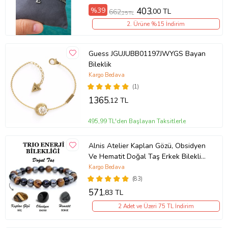
%39
403
,00 TL
662
,25 TL
2. Ürüne %15 İndirim
Guess JGUJUBB01197JWYGS Bayan
Bileklik
Kargo Bedava
(1)
1365
,12 TL
495,99 TL'den Başlayan Taksitlerle
Alnis Atelier Kaplan Gözü, Obsidyen
Ve Hematit Doğal Taş Erkek Bileklik
(KAHVE-BRONZ)
Kargo Bedava
(83)
571
,83 TL
2 Adet ve Üzeri 75 TL İndirim