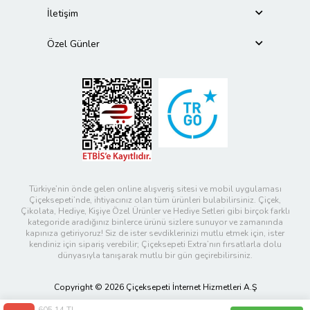
İletişim
Özel Günler
Türkiye’nin önde gelen online alışveriş sitesi ve mobil uygulaması
Çiçeksepeti’nde, ihtiyacınız olan tüm ürünleri bulabilirsiniz. Çiçek,
Çikolata, Hediye, Kişiye Özel Ürünler ve Hediye Setleri gibi birçok farklı
kategoride aradığınız binlerce ürünü sizlere sunuyor ve zamanında
kapınıza getiriyoruz! Siz de ister sevdiklerinizi mutlu etmek için, ister
kendiniz için sipariş verebilir; Çiçeksepeti Extra’nın fırsatlarla dolu
dünyasıyla tanışarak mutlu bir gün geçirebilirsiniz.
Copyright © 2026 Çiçeksepeti İnternet Hizmetleri A.Ş