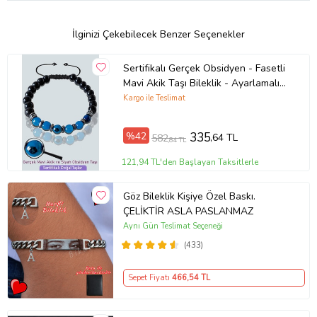
15-20 Gr
Bileğime Uyar Mı?
İlginizi Çekebilecek Benzer Seçenekler
:
Sertifikalı Gerçek Obsidyen - Fasetli
Çocuk, Genç ve Yetişkin Bileğine Uyumlu Ayarlanabilir
Mavi Akik Taşı Bileklik - Ayarlamalı
Ürün Kodu:
kcm8477781
(Çok Renkli)
Kargo ile Teslimat
%42
335
,64 TL
582
,84 TL
121,94 TL'den Başlayan Taksitlerle
Göz Bileklik Kişiye Özel Baskı.
ÇELİKTİR ASLA PASLANMAZ
Aynı Gün Teslimat Seçeneği
(433)
Sepet Fiyatı
466
,54 TL