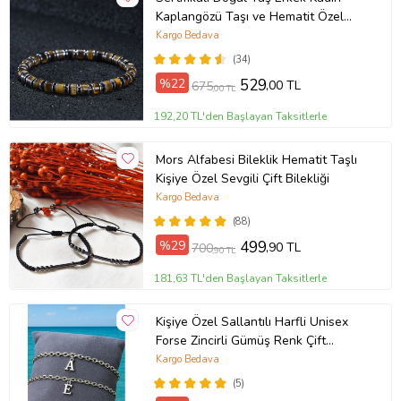
Kaplangözü Taşı ve Hematit Özel
Tasarım Hediye 6mm Bileklik
Kargo Bedava
(34)
%22
529
,00 TL
675
,00 TL
192,20 TL'den Başlayan Taksitlerle
Mors Alfabesi Bileklik Hematit Taşlı
Kişiye Özel Sevgili Çift Bilekliği
Kargo Bedava
(88)
%29
499
,90 TL
700
,90 TL
181,63 TL'den Başlayan Taksitlerle
Kişiye Özel Sallantılı Harfli Unisex
Forse Zincirli Gümüş Renk Çift
Bilekliği eck09c (Metal)
Kargo Bedava
(5)