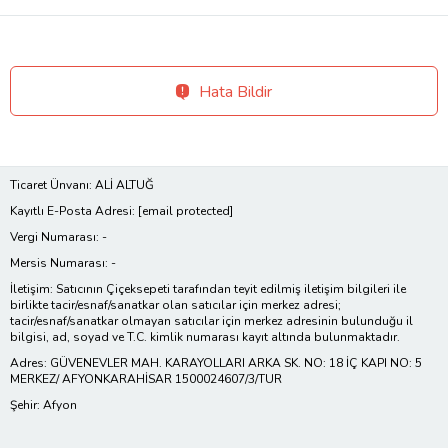
Hata Bildir
Ticaret Ünvanı: ALİ ALTUĞ
Kayıtlı E-Posta Adresi:
[email protected]
Vergi Numarası: -
Mersis Numarası: -
İletişim: Satıcının Çiçeksepeti tarafından teyit edilmiş iletişim bilgileri ile
birlikte tacir/esnaf/sanatkar olan satıcılar için merkez adresi;
tacir/esnaf/sanatkar olmayan satıcılar için merkez adresinin bulunduğu il
bilgisi, ad, soyad ve T.C. kimlik numarası kayıt altında bulunmaktadır.
Adres: GÜVENEVLER MAH. KARAYOLLARI ARKA SK. NO: 18 İÇ KAPI NO: 5
MERKEZ/ AFYONKARAHİSAR 1500024607/3/TUR
Şehir: Afyon