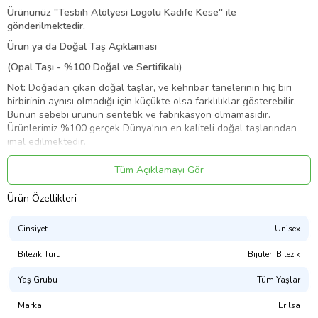
Ürününüz
''
Tesbih Atölyesi Logolu Kadife Kese
''
ile
gönderilmektedir.
Ürün ya da Doğal Taş Açıklaması
(Opal Taşı - %100 Doğal ve Sertifikalı)
Not:
Doğadan çıkan doğal taşlar, ve kehribar tanelerinin hiç biri
birbirinin aynısı olmadığı için küçükte olsa farklılıklar gösterebilir.
Bunun sebebi ürünün sentetik ve fabrikasyon olmamasıdır.
Ürünlerimiz %100 gerçek Dünya'nın en kaliteli doğal taşlarından
imal edilmektedir.
Üretildiği Taş
Tüm Açıklamayı Gör
:
Ürün Özellikleri
Doğal Opal Taşı
Ana Renk ve Ölçü
Cinsiyet
Unisex
:
Bilezik Türü
Bijuteri Bilezik
Doğal Renk - 8x8 mm
Yaş Grubu
Tüm Yaşlar
Ağırlık
:
Marka
Erilsa