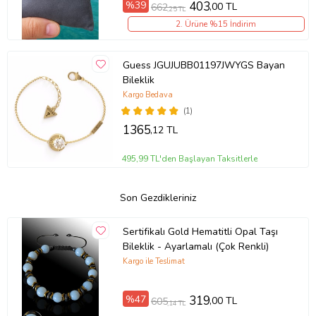
%39
403
,00 TL
662
,25 TL
2. Ürüne %15 İndirim
Guess JGUJUBB01197JWYGS Bayan
Bileklik
Kargo Bedava
(1)
1365
,12 TL
495,99 TL'den Başlayan Taksitlerle
Son Gezdikleriniz
Sertifikalı Gold Hematitli Opal Taşı
Bileklik - Ayarlamalı (Çok Renkli)
Kargo ile Teslimat
%47
319
,00 TL
605
,14 TL