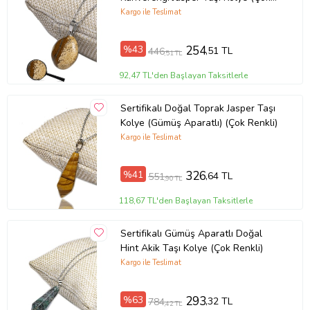
Renkli)
Kargo ile Teslimat
%43
254
,51 TL
446
,51 TL
92,47 TL'den Başlayan Taksitlerle
Sertifikalı Doğal Toprak Jasper Taşı
Kolye (Gümüş Aparatlı) (Çok Renkli)
Kargo ile Teslimat
%41
326
,64 TL
551
,90 TL
118,67 TL'den Başlayan Taksitlerle
Sertifikalı Gümüş Aparatlı Doğal
Hint Akik Taşı Kolye (Çok Renkli)
Kargo ile Teslimat
%63
293
,32 TL
784
,42 TL