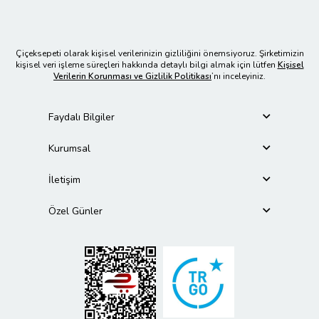
Çiçeksepeti olarak kişisel verilerinizin gizliliğini önemsiyoruz. Şirketimizin
kişisel veri işleme süreçleri hakkında detaylı bilgi almak için lütfen
Kişisel
Verilerin Korunması ve Gizlilik Politikası
’nı inceleyiniz.
Faydalı Bilgiler
Kurumsal
İletişim
Özel Günler