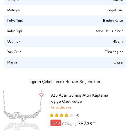
Materyal
Doğal Taş
Kolye Türü
Bijuteri Kolye
Kolye Tipi
Kolye Ucu + Zincir
Uzunluk
45 cm
Yaş Grubu
Tüm Yaşlar
Marka
Erilsa
İlginizi Çekebilecek Benzer Seçenekler
925 Ayar Gümüş Altın Kaplama
Kişiye Özel Kolye
Kargo Bedava
(4)
%43
387
,38 TL
674
,87 TL