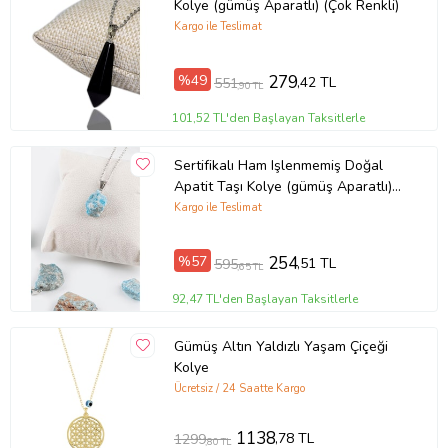
Kolye (gümüş Aparatlı) (Çok Renkli)
Kargo ile Teslimat
%49
279
,42 TL
551
,90 TL
101,52 TL'den Başlayan Taksitlerle
Sertifikalı Ham Işlenmemiş Doğal
Apatit Taşı Kolye (gümüş Aparatlı)
(Çok Renkli)
Kargo ile Teslimat
%57
254
,51 TL
595
,65 TL
92,47 TL'den Başlayan Taksitlerle
Gümüş Altın Yaldızlı Yaşam Çiçeği
Kolye
Ücretsiz / 24 Saatte Kargo
1138
,78 TL
1299
,80 TL