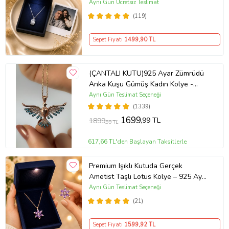
Kişiye Özel Fotoğraf Hediye
Aynı Gün Ücretsiz Teslimat
(119)
Sepet Fiyatı
1499
,90 TL
(ÇANTALI KUTU)925 Ayar Zümrüdü
Anka Kuşu Gümüş Kadın Kolye -
MAVİ
Aynı Gün Teslimat Seçeneği
(1339)
1699
,99 TL
1899
,99 TL
617,66 TL'den Başlayan Taksitlerle
Premium Işıklı Kutuda Gerçek
Ametist Taşlı Lotus Kolye – 925 Ayar
Gümüş Kadın Kolye
Aynı Gün Teslimat Seçeneği
(21)
Sepet Fiyatı
1599
,92 TL