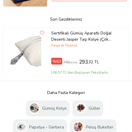
Son Gezdikleriniz
Sertifikalı Gümüş Aparatlı Doğal
Desenli Jasper Taşı Kolye (Çok
Renkli)
Kargo ile Teslimat
%63
293
,32 TL
786
,31 TL
106,57 TL'den Başlayan Taksitlerle
Daha Fazla Kategori
Gümüş Kolye
Güller
Papatya - Gerbera
Peluş Buketler