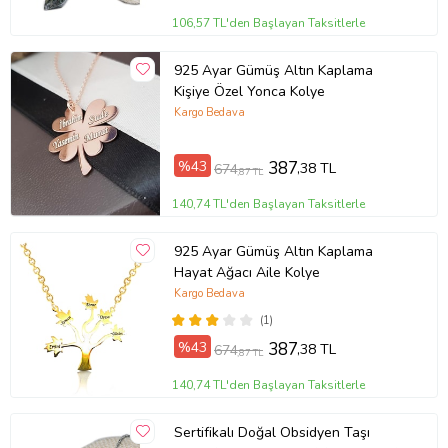
106,57 TL'den Başlayan Taksitlerle
925 Ayar Gümüş Altın Kaplama
Kişiye Özel Yonca Kolye
Kargo Bedava
%43
387
,38 TL
674
,87 TL
140,74 TL'den Başlayan Taksitlerle
925 Ayar Gümüş Altın Kaplama
Hayat Ağacı Aile Kolye
Kargo Bedava
(1)
%43
387
,38 TL
674
,87 TL
140,74 TL'den Başlayan Taksitlerle
Sertifikalı Doğal Obsidyen Taşı