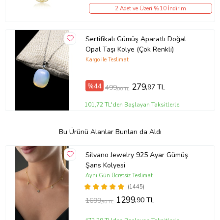
2 Adet ve Üzeri %10 İndirim
Sertifikalı Gümüş Aparatlı Doğal
Opal Taşı Kolye (Çok Renkli)
Kargo ile Teslimat
%44
279
,97 TL
499
,00 TL
101,72 TL'den Başlayan Taksitlerle
Bu Ürünü Alanlar Bunları da Aldı
Silvano Jewelry 925 Ayar Gümüş
Şans Kolyesi
Aynı Gün Ücretsiz Teslimat
(1445)
1299
,90 TL
1699
,90 TL