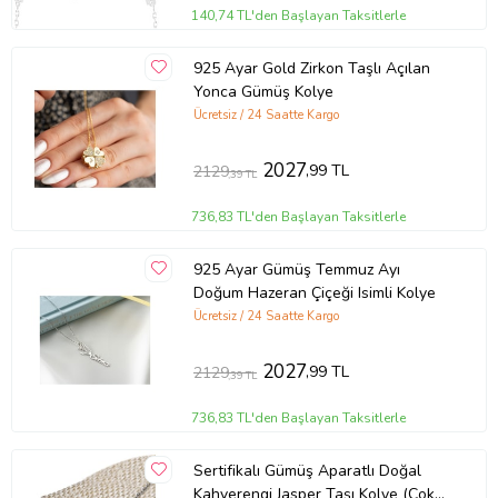
140,74 TL'den Başlayan Taksitlerle
925 Ayar Gold Zirkon Taşlı Açılan
Yonca Gümüş Kolye
Ücretsiz / 24 Saatte Kargo
2027
,99 TL
2129
,39 TL
736,83 TL'den Başlayan Taksitlerle
925 Ayar Gümüş Temmuz Ayı
Doğum Hazeran Çiçeği Isimli Kolye
Ücretsiz / 24 Saatte Kargo
2027
,99 TL
2129
,39 TL
736,83 TL'den Başlayan Taksitlerle
Sertifikalı Gümüş Aparatlı Doğal
Kahverengi Jasper Taşı Kolye (Çok