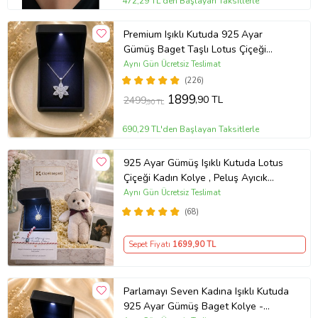
472,29 TL'den Başlayan Taksitlerle
Premium Işıklı Kutuda 925 Ayar
Gümüş Baget Taşlı Lotus Çiçeği
Kolye
Aynı Gün Ücretsiz Teslimat
(226)
1899
,90 TL
2499
,90 TL
690,29 TL'den Başlayan Taksitlerle
925 Ayar Gümüş Işıklı Kutuda Lotus
Çiçeği Kadın Kolye , Peluş Ayıcık
Anahtarlık Marteniçka Bileklik,
Aynı Gün Ücretsiz Teslimat
Polaroid Fotoğraf Hediye
(68)
Sepet Fiyatı
1699
,90 TL
Parlamayı Seven Kadına Işıklı Kutuda
925 Ayar Gümüş Baget Kolye -