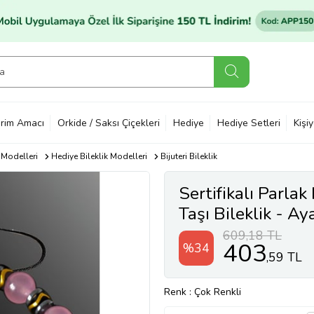
rim Amacı
Orkide / Saksı Çiçekleri
Hediye
Hediye Setleri
Kişi
 Modelleri
Hediye Bileklik Modelleri
Bijuteri Bileklik
Sertifikalı Parla
Taşı Bileklik - Ay
609,18 TL
403
%34
,59 TL
Renk
: Çok Renkli