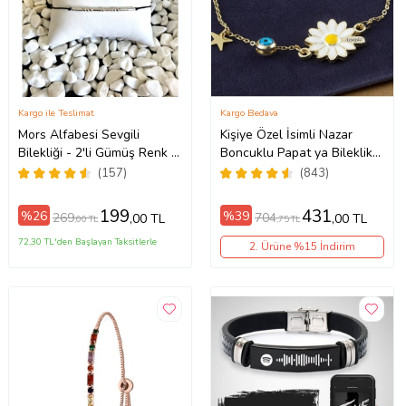
Kargo ile Teslimat
Kargo Bedava
Mors Alfabesi Sevgili
Kişiye Özel İsimli Nazar
Bilekliği - 2'li Gümüş Renk +
Boncuklu Papat ya Bileklik
(1 Adet Hediye Bileklik)
bbb07 (Altın)
(157)
(843)
199
431
%26
%39
269
704
,00 TL
,00 TL
,00 TL
,75 TL
72,30 TL'den Başlayan Taksitlerle
2. Ürüne %15 İndirim