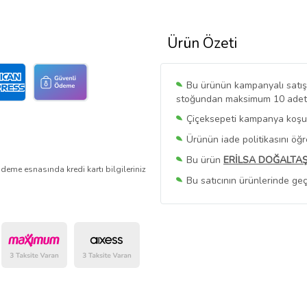
Ürün Özeti
Bu ürünün kampanyalı satışı 
stoğundan maksimum 10 adet sa
Çiçeksepeti kampanya koşull
Ürünün iade politikasını öğ
Bu ürün
ERİLSA DOĞALTA
deme esnasında kredi kartı bilgileriniz
Bu satıcının ürünlerinde geç
Bu Satıcının
Tüm Ürünlerini
Ürün sayfasında gördüğünüz f
belirlenmektedir.