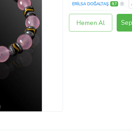
ERİLSA DOĞALTAŞ
9,7
Sep
Hemen Al