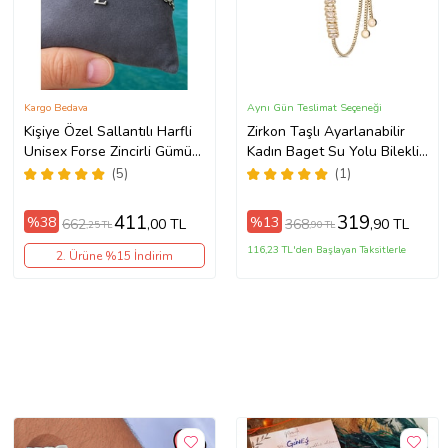
Kargo Bedava
Aynı Gün Teslimat Seçeneği
Kişiye Özel Sallantılı Harfli
Zirkon Taşlı Ayarlanabilir
Unisex Forse Zincirli Gümüş
Kadın Baget Su Yolu Bileklik
Renk Çift Bilekliği eck09c
(Gold)
(5)
(1)
(Metal)
411
319
%38
%13
662
368
,00 TL
,90 TL
,25 TL
,90 TL
116,23 TL'den Başlayan Taksitlerle
2. Ürüne %15 İndirim