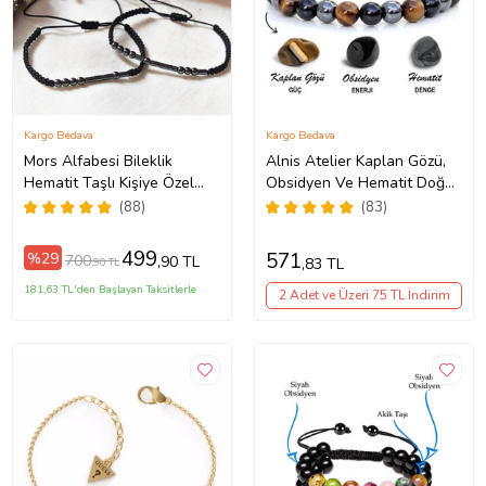
Kargo Bedava
Kargo Bedava
Mors Alfabesi Bileklik
Alnis Atelier Kaplan Gözü,
Hematit Taşlı Kişiye Özel
Obsidyen Ve Hematit Doğal
Sevgili Çift Bilekliği
Taş Erkek Bileklik (KAHVE-
(88)
(83)
BRONZ)
499
571
%29
700
,90 TL
,83 TL
,90 TL
181,63 TL'den Başlayan Taksitlerle
2 Adet ve Üzeri 75 TL İndirim