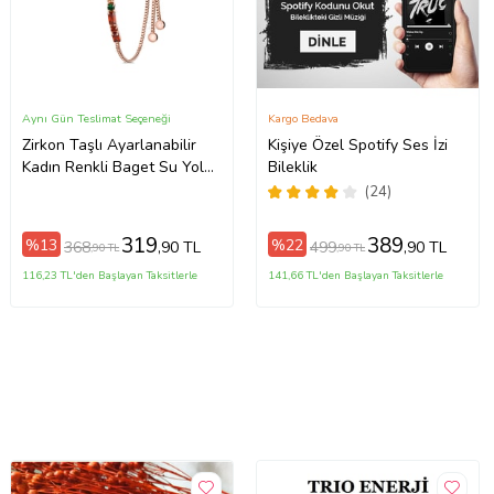
Aynı Gün Teslimat Seçeneği
Kargo Bedava
Zirkon Taşlı Ayarlanabilir
Kişiye Özel Spotify Ses İzi
Kadın Renkli Baget Su Yolu
Bileklik
Bileklik (Rose)
(24)
319
389
%13
%22
368
499
,90 TL
,90 TL
,90 TL
,90 TL
116,23 TL'den Başlayan Taksitlerle
141,66 TL'den Başlayan Taksitlerle