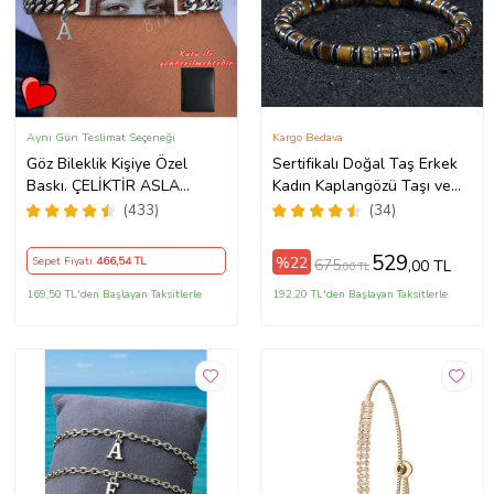
Aynı Gün Teslimat Seçeneği
Kargo Bedava
Göz Bileklik Kişiye Özel
Sertifikalı Doğal Taş Erkek
Baskı. ÇELİKTİR ASLA
Kadın Kaplangözü Taşı ve
PASLANMAZ
Hematit Özel Tasarım
(433)
(34)
Hediye 6mm Bileklik
529
%22
Sepet Fiyatı
466
,54 TL
675
,00 TL
,00 TL
169,50 TL'den Başlayan Taksitlerle
192,20 TL'den Başlayan Taksitlerle