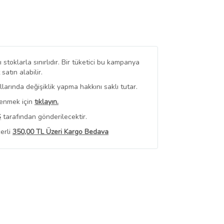
stoklarla sınırlıdır. Bir tüketici bu kampanya
tın alabilir.
arında değişiklik yapma hakkını saklı tutar.
renmek için
tıklayın.
Ş
tarafından gönderilecektir.
erli
350,00 TL Üzeri Kargo Bedava
 Görüntüle
iyat bilgileri, satıcı tarafından