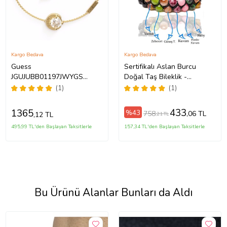
Kargo Bedava
Kargo Bedava
Guess
Sertifikalı Aslan Burcu
JGUJUBB01197JWYGS
Doğal Taş Bileklik -
Bayan Bileklik
Makrome (Çok Renkli)
(1)
(1)
433
1365
%43
758
,06 TL
,12 TL
,21 TL
495,99 TL'den Başlayan Taksitlerle
157,34 TL'den Başlayan Taksitlerle
Bu Ürünü Alanlar Bunları da Aldı