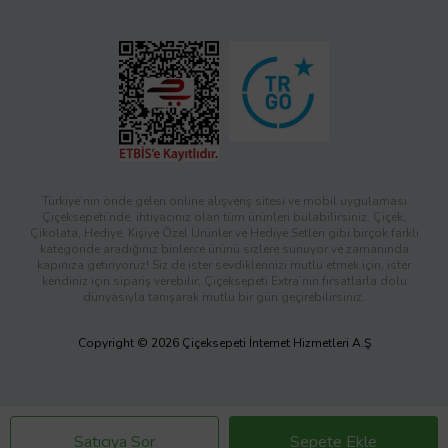
Türkiye’nin önde gelen online alışveriş sitesi ve mobil uygulaması
Çiçeksepeti’nde, ihtiyacınız olan tüm ürünleri bulabilirsiniz. Çiçek,
Çikolata, Hediye, Kişiye Özel Ürünler ve Hediye Setleri gibi birçok farklı
kategoride aradığınız binlerce ürünü sizlere sunuyor ve zamanında
kapınıza getiriyoruz! Siz de ister sevdiklerinizi mutlu etmek için, ister
kendiniz için sipariş verebilir; Çiçeksepeti Extra’nın fırsatlarla dolu
dünyasıyla tanışarak mutlu bir gün geçirebilirsiniz.
Copyright © 2026 Çiçeksepeti İnternet Hizmetleri A.Ş
Satıcıya Sor
Sepete Ekle