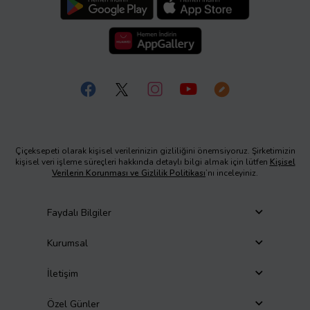
Çiçeksepeti olarak kişisel verilerinizin gizliliğini önemsiyoruz. Şirketimizin
kişisel veri işleme süreçleri hakkında detaylı bilgi almak için lütfen
Kişisel
Verilerin Korunması ve Gizlilik Politikası
’nı inceleyiniz.
Faydalı Bilgiler
Kurumsal
İletişim
Özel Günler