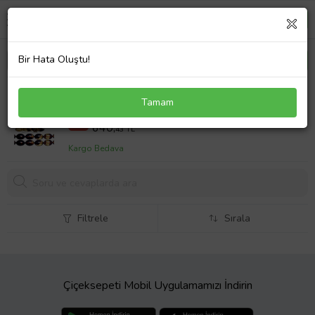
Bir Hata Oluştu!
Sertifikalı Sistemli Siyah Şeffaf Sıkma Kehribar
Tamam
Tesbih (Çok Renkli)
1062,02 TL
%40
640,
43 TL
Kargo Bedava
Filtrele
Sırala
Çiçeksepeti Mobil Uygulamamızı İndirin