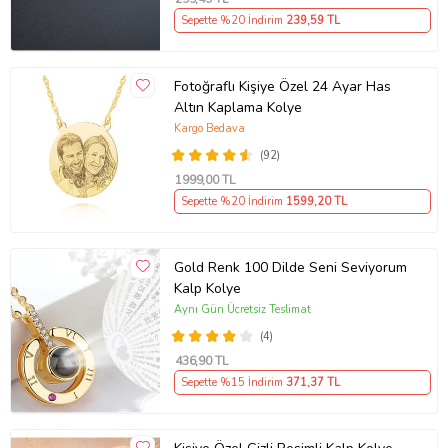
Sepette %20 İndirim
239
,59 TL
Fotoğraflı Kişiye Özel 24 Ayar Has
Altın Kaplama Kolye
Kargo Bedava
(92)
1999
,00 TL
Sepette %20 İndirim
1599
,20 TL
Gold Renk 100 Dilde Seni Seviyorum
Kalp Kolye
Aynı Gün Ücretsiz Teslimat
(4)
436
,90 TL
Sepette %15 İndirim
371
,37 TL