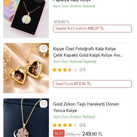
Aynı Gün Ücretsiz Teslimat
476
,90 TL
Sepette %15 İndirim
405
,37 TL
Kişiye Özel Fotoğraflı Kalp Kolye
Çelik Kapaklı Gold Kalpli Kolye Anı
Kolyesi Kalp Kolye Resimli Kolye –
Aynı Gün Teslimat Seçeneği
Açılır Kapaklı Romantik Gold
(17)
Madalyon Kolye Anı Kolyesi
Sepet Fiyatı
872
,01 TL
Gold Zirkon Taşlı Hareketli Dönen
Yonca Kolye
Aynı Gün Ücretsiz Teslimat
(22)
%37
249
,90 TL
399
,00 TL