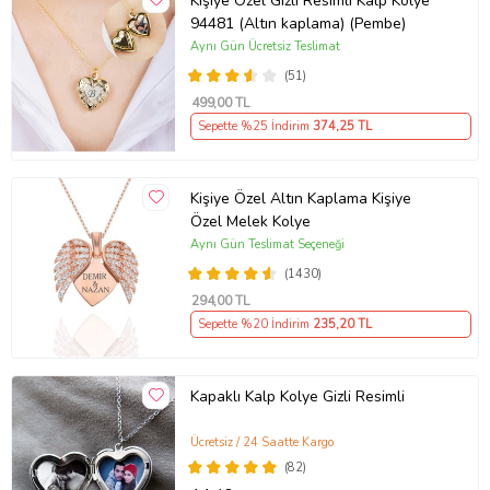
Kişiye Özel Gizli Resimli Kalp Kolye
94481 (Altın kaplama) (Pembe)
Aynı Gün Ücretsiz Teslimat
(51)
499
,00 TL
Sepette %25 İndirim
374
,25 TL
Kişiye Özel Altın Kaplama Kişiye
Özel Melek Kolye
Aynı Gün Teslimat Seçeneği
(1430)
294
,00 TL
Sepette %20 İndirim
235
,20 TL
Kapaklı Kalp Kolye Gizli Resimli
Ücretsiz / 24 Saatte Kargo
(82)