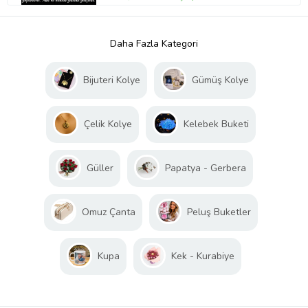
Daha Fazla Kategori
Bijuteri Kolye
Gümüş Kolye
Çelik Kolye
Kelebek Buketi
Güller
Papatya - Gerbera
Omuz Çanta
Peluş Buketler
Kupa
Kek - Kurabiye