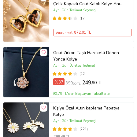
800 Ayar Gümüş Renk Atmaz Matlaşmaz, Alerji Yapmaz. Zincir
Çelik Kapaklı Gold Kalpli Kolye Anı
Uzunluğu: 45 cm
Kolyesi Kalp Kolye Resimli Kolye –
Aynı Gün Teslimat Seçeneği
Ürün Kodu:
kcm31349638
Açılır Kapaklı Romantik Gold
(17)
Madalyon Kolye Anı Kolyesi
Sepet Fiyatı
872
,01 TL
Gold Zirkon Taşlı Hareketli Dönen
Yonca Kolye
Aynı Gün Ücretsiz Teslimat
(22)
%37
249
,90 TL
399
,00 TL
90,79 TL'den Başlayan Taksitlerle
Kişiye Özel Altın kaplama Papatya
Kolye
Aynı Gün Teslimat Seçeneği
(221)
299
,49 TL