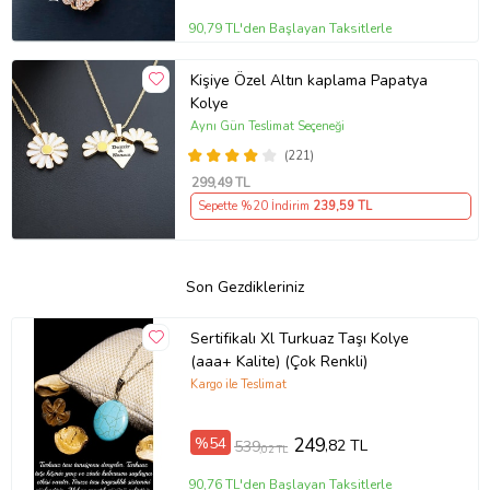
90,79 TL'den Başlayan Taksitlerle
Kişiye Özel Altın kaplama Papatya
Kolye
Aynı Gün Teslimat Seçeneği
(221)
299
,49 TL
Sepette %20 İndirim
239
,59 TL
Son Gezdikleriniz
Sertifikalı Xl Turkuaz Taşı Kolye
(aaa+ Kalite) (Çok Renkli)
Kargo ile Teslimat
%54
249
,82 TL
539
,02 TL
90,76 TL'den Başlayan Taksitlerle