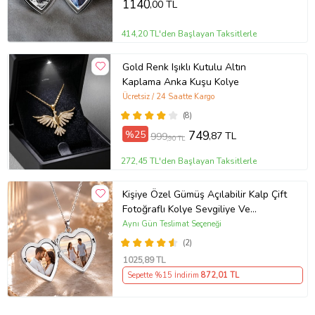
1140
,00 TL
414,20 TL'den Başlayan Taksitlerle
Gold Renk Işıklı Kutulu Altın
Kaplama Anka Kuşu Kolye
Ücretsiz / 24 Saatte Kargo
(8)
%25
749
,87 TL
999
,90 TL
272,45 TL'den Başlayan Taksitlerle
Kişiye Özel Gümüş Açılabilir Kalp Çift
Fotoğraflı Kolye Sevgiliye Ve
Annelere Özel Gümüş Kolye Kutulu
Aynı Gün Teslimat Seçeneği
Kalpli Anı Kolyesi Gümüş
(2)
1025
,89 TL
Sepette %15 İndirim
872
,01 TL