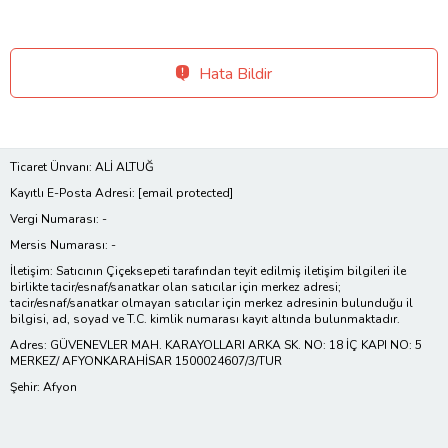
Hata Bildir
Ticaret Ünvanı: ALİ ALTUĞ
Kayıtlı E-Posta Adresi:
[email protected]
Vergi Numarası: -
Mersis Numarası: -
İletişim: Satıcının Çiçeksepeti tarafından teyit edilmiş iletişim bilgileri ile
birlikte tacir/esnaf/sanatkar olan satıcılar için merkez adresi;
tacir/esnaf/sanatkar olmayan satıcılar için merkez adresinin bulunduğu il
bilgisi, ad, soyad ve T.C. kimlik numarası kayıt altında bulunmaktadır.
Adres: GÜVENEVLER MAH. KARAYOLLARI ARKA SK. NO: 18 İÇ KAPI NO: 5
MERKEZ/ AFYONKARAHİSAR 1500024607/3/TUR
Şehir: Afyon