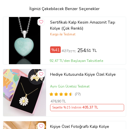
küçükte olsa farklılıklar gösterebilir. Ürünlerimiz sizlere orijinallik
sertifikası ve garanti belgesi ile gönderilmektedir. ''Tesbih Atölyesi''
İlginizi Çekebilecek Benzer Seçenekler
koruyucu kadife kesesinde gönderilecektir.
Bu doğal taş kolye tasarımımızda; Turkuaz taşı kolye kullanılmıştır.
Sertifikalı Kalp Kesim Amazonit Taşı
Zincir ölçüsü 45 cm'dir. Her için uyumludur. Yetişkin ve çocuk için
kullanılabilir. %100 Orijinal ve gerçek taştır. Sinirinizi stresinizi
Kolye (Çok Renkli)
alacak, mineral açısından oldukça zengin olduğu için bulunduğu
Kargo ile Teslimat
için teniniz ile temas eder etmez aradaki farkı kısa bir süre içinde
hissedeceksiniz.
%41
254
Üretildiği Taş
,51 TL
427
,82 TL
:
Turkuaz Taşı
92,47 TL'den Başlayan Taksitlerle
Ana Renk
:
Hediye Kutusunda Kişiye Özel Kolye
Doğal Renk
Sertifikalı Mı?
Aynı Gün Ücretsiz Teslimat
:
Orijinallik Sertifikalı ve Garanti Belgesi İle Gönderilir.
(77)
Taş Ölçüsü
476
,90 TL
:
Sepette %15 İndirim
405
,37 TL
3.5 cm
Zincir Ölçüsü
:
Kişiye Özel Fotoğraflı Kalp Kolye