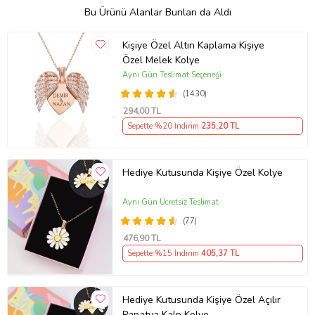
Bu Ürünü Alanlar Bunları da Aldı
Kişiye Özel Altın Kaplama Kişiye
Özel Melek Kolye
Aynı Gün Teslimat Seçeneği
(1430)
294
,00 TL
Sepette %20 İndirim
235
,20 TL
Hediye Kutusunda Kişiye Özel Kolye
Aynı Gün Ücretsiz Teslimat
(77)
476
,90 TL
Sepette %15 İndirim
405
,37 TL
Hediye Kutusunda Kişiye Özel Açılır
Papatya Kalp Kolye