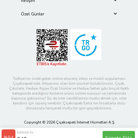
İletişim
Özel Günler
Türkiye’nin önde gelen online alışveriş sitesi ve mobil uygulaması
Çiçeksepeti’nde, ihtiyacınız olan tüm ürünleri bulabilirsiniz. Çiçek,
Çikolata, Hediye, Kişiye Özel Ürünler ve Hediye Setleri gibi birçok farklı
kategoride aradığınız binlerce ürünü sizlere sunuyor ve zamanında
kapınıza getiriyoruz! Siz de ister sevdiklerinizi mutlu etmek için, ister
kendiniz için sipariş verebilir; Çiçeksepeti Extra’nın fırsatlarla dolu
dünyasıyla tanışarak mutlu bir gün geçirebilirsiniz.
Copyright © 2026 Çiçeksepeti İnternet Hizmetleri A.Ş
539,02 TL
%54