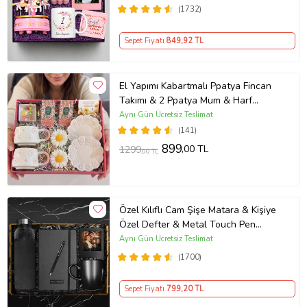
(1732)
Sepet Fiyatı
849
,92 TL
El Yapımı Kabartmalı Ppatya Fincan
Takımı & 2 Ppatya Mum & Harf
Anahtarlık & Kokulu Mendil Hediye
Aynı Gün Ücretsiz Teslimat
Seti-
(141)
899
,00 TL
1299
,00 TL
Özel Kılıflı Cam Şişe Matara & Kişiye
Özel Defter & Metal Touch Pen
Kalem & Fotoğraf Çerçevesi & Siyah
Aynı Gün Ücretsiz Teslimat
Kupa Hediye Seti
(1700)
Sepet Fiyatı
799
,20 TL