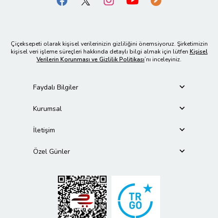
Çiçeksepeti olarak kişisel verilerinizin gizliliğini önemsiyoruz. Şirketimizin
kişisel veri işleme süreçleri hakkında detaylı bilgi almak için lütfen
Kişisel
Verilerin Korunması ve Gizlilik Politikası
’nı inceleyiniz.
Faydalı Bilgiler
Kurumsal
İletişim
Özel Günler