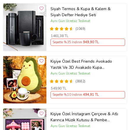
Siyah Termos & Kupa & Kalem &
Siyah Defter Hediye Seti
Aynı Gün Ücretsiz Teslimat
(1069)
1461
,38 TL
Sepette %35 İndirim
949
,90 TL
Kişiye Özel Best Friends Avokado
Yastık Ve 3D Avakado Kupa
Arkadaşa Hediye
Aynı Gün Ücretsiz Teslimat
(3882)
549
,90 TL
Sepette %10 İndirim
494
,91 TL
Kişiye Özel İnstagram Çerçeve & Atlı
Karınca Müzik Kutusu & Pembe
Bubble Mum & Kupa Hediye Seti
Aynı Gün Ücretsiz Teslimat