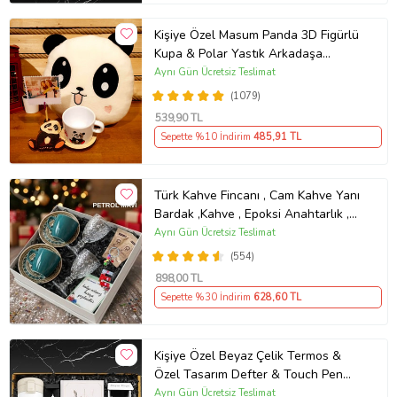
Kişiye Özel Masum Panda 3D Figürlü
Kupa & Polar Yastık Arkadaşa
Hediye
Aynı Gün Ücretsiz Teslimat
(1079)
539
,90 TL
Sepette %10 İndirim
485
,91 TL
Türk Kahve Fincanı , Cam Kahve Yanı
Bardak ,Kahve , Epoksi Anahtarlık ,
Kahvesever Hediye Seti AYN34
Aynı Gün Ücretsiz Teslimat
KŞSL
(554)
898
,00 TL
Sepette %30 İndirim
628
,60 TL
Kişiye Özel Beyaz Çelik Termos &
Özel Tasarım Defter & Touch Pen
Kalem & Kişiye Özel Cep Aynası &
Aynı Gün Ücretsiz Teslimat