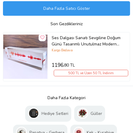
Daha Fazla Satıcı Göster
Son Gezdikleriniz
Ses Dalgası Sanatı Sevgiline Doğum
Günü Tasarımlı Unutulmaz Modern
Bir Hediye
Kargo Bedava
1196
,80 TL
500 TL ve Üzeri 50 TL İndirim
Daha Fazla Kategori
Hediye Setleri
Güller
Papatya - Gerbera
Kek - Kurabiye