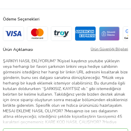
Ödeme Seçenekleri
Ürün Açıklaması
Ürün Güvenliği Bilgileri
ŞARKIYI NASIL EKLİYORUM? ?Kişisel kaydınızı youtube yükleyin
veya herhangi bir favori şarkınızın linkini veya hediye sahibinin
görmesini istediğiniz her hangi bir linkin URL adresini kısaltarak bize
gönderin, bunu ses dalgası sanatına dönüştüreceğiz. *Müzik veya
herhangi bir kaydı eklemek istemiyor olabilirsiniz. Bu durumda ilgili
kutuları doldururken “ŞARKISIZ, KAYITSIZ vb.” gibi istemediğinizi
belirten bir kelime kullanın. Takıldığınız yerde bizden destek almak
için önce siparişi oluşturun sonra mesajlar bölümünden eksiklerinizi
birlikte giderelim. Spesifik olun ve hızlıca ürününüzü hazırlayalım.
MESAJ EKLEME NASIL OLUYOR? ?Mesajınızı ise ses dalgasının
altına ekleyeceğiz, istediğiniz şekilde kişiselleştirin tavsiyemiz 45
karakteri geçmemeniz. KARE KOD NASIL ÇALIŞIYOR? ?Hediye
sahibi herhangi bir akıllı telefonun kamerası ile şifreli QR kodu