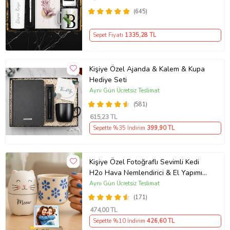
Kişiye Özel Kupa Hediye Seti
(645)
Sepet Fiyatı
1335
,28 TL
Kişiye Özel Ajanda & Kalem & Kupa
Hediye Seti
Aynı Gün Ücretsiz Teslimat
(581)
615
,23 TL
Sepette %35 İndirim
399
,90 TL
Kişiye Özel Fotoğraflı Sevimli Kedi
H2o Hava Nemlendirici & El Yapımı
Kabartmalı Kupa
Aynı Gün Ücretsiz Teslimat
(171)
474
,00 TL
Sepette %10 İndirim
426
,60 TL