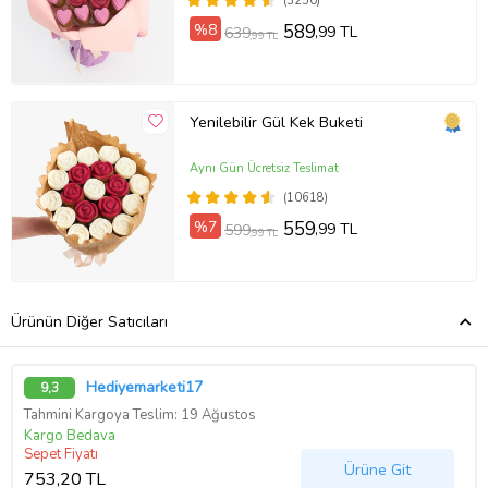
(3250)
%8
589
,99 TL
639
,99 TL
Yenilebilir Gül Kek Buketi
Aynı Gün Ücretsiz Teslimat
(10618)
%7
559
,99 TL
599
,99 TL
Ürünün Diğer Satıcıları
Hediyemarketi17
9,3
Tahmini Kargoya Teslim: 19 Ağustos
Kargo Bedava
Sepet Fiyatı
Ürüne Git
753,20 TL