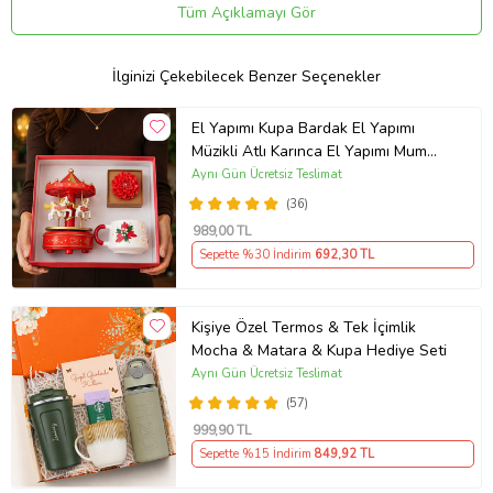
taratarak kaydınızı dinler veya görür. ? Ses dalgası sanatında
Tüm Açıklamayı Gör
sektörün lideriyiz. Kız arkadaşınız, erkek arkadaşınız, anne ve
babanız ve diğer tüm sevdikleriniz için onların özel günlerinde, özel
tekliflerinizde onları şaşırtmak ve evet demelerini ister misiniz?
İlginizi Çekebilecek Benzer Seçenekler
Klasik, sıkıcı ve sıradan hediyelerin hepsini boş verin ve
sevdiklerinizi şımartın. Onları şaşırtın. Yenilikçi, modern, sıra dışı
El Yapımı Kupa Bardak El Yapımı
tarzınızı onlara gösterin. ?EŞSİZ ETKİLEYİCİ DÜŞÜNCE - ÖZEL
Müzikli Atlı Karınca El Yapımı Mum
HEDİYELER - KADIN VEYA KADINLAR İÇİN BENZERSİZ HEDİYELER
AYN34
- DÜĞÜN HEDİYELERİ ? ÖLÇÜLER – (20x6x1.5)
Aynı Gün Ücretsiz Teslimat
(36)
Ürün Kodu:
kcm69726832
989
,00 TL
Sepette %30 İndirim
692
,30 TL
Kişiye Özel Termos & Tek İçimlik
Mocha & Matara & Kupa Hediye Seti
Aynı Gün Ücretsiz Teslimat
(57)
999
,90 TL
Sepette %15 İndirim
849
,92 TL