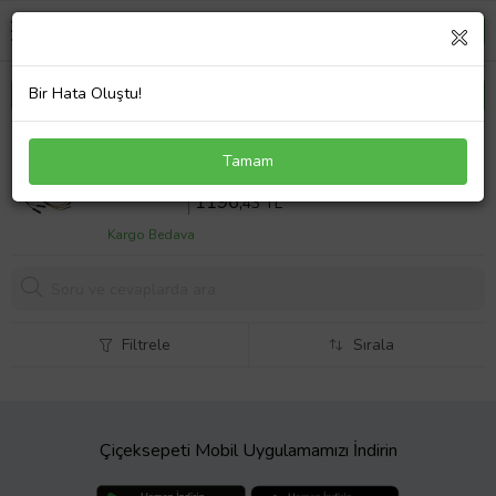
Bir Hata Oluştu!
Mg 100-125 Superboy İ Statör 12 Li 32-93-30 Mm
Tamam
3D 5K
Sepette %40 İndirim
1994
,05 TL
1196,
43 TL
Kargo Bedava
Filtrele
Sırala
Çiçeksepeti Mobil Uygulamamızı İndirin