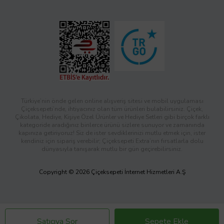
Türkiye’nin önde gelen online alışveriş sitesi ve mobil uygulaması
Çiçeksepeti’nde, ihtiyacınız olan tüm ürünleri bulabilirsiniz. Çiçek,
Çikolata, Hediye, Kişiye Özel Ürünler ve Hediye Setleri gibi birçok farklı
kategoride aradığınız binlerce ürünü sizlere sunuyor ve zamanında
kapınıza getiriyoruz! Siz de ister sevdiklerinizi mutlu etmek için, ister
kendiniz için sipariş verebilir; Çiçeksepeti Extra’nın fırsatlarla dolu
dünyasıyla tanışarak mutlu bir gün geçirebilirsiniz.
Copyright © 2026 Çiçeksepeti İnternet Hizmetleri A.Ş
Satıcıya Sor
Sepete Ekle