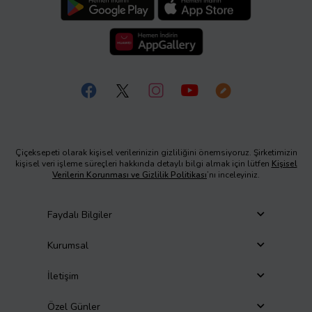
Çiçeksepeti olarak kişisel verilerinizin gizliliğini önemsiyoruz. Şirketimizin
kişisel veri işleme süreçleri hakkında detaylı bilgi almak için lütfen
Kişisel
Verilerin Korunması ve Gizlilik Politikası
’nı inceleyiniz.
Faydalı Bilgiler
Kurumsal
İletişim
Özel Günler