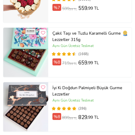
%7
559
,99 TL
599
,99 TL
Çakıl Taşı ve Tuzlu Karamelli Gurme
Lezzetler 315g
Aynı Gün Ücretsiz Teslimat
(1668)
%8
659
,99 TL
719
,99 TL
İyi Ki Doğdun Palmiyeli Büyük Gurme
Lezzetler
Aynı Gün Ücretsiz Teslimat
(396)
%8
829
,99 TL
899
,99 TL