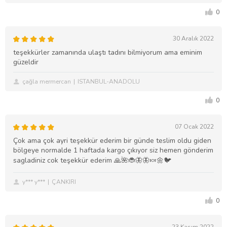
0
30 Aralık 2022
teşekkürler zamanında ulaştı tadını bilmiyorum ama eminim
güzeldir
çağla mermercan
ISTANBUL-ANADOLU
0
07 Ocak 2022
Çok ama çok ayri teşekkür ederim bir günde teslim oldu giden
bölgeye normalde 1 haftada kargo çıkıyor siz hemen gönderim
sagladiniz cok teşekkür ederim 🙏🌺🐞🦋🦋🍬🌼🐦
y*** y***
ÇANKIRI
0
23 Kasım 2022