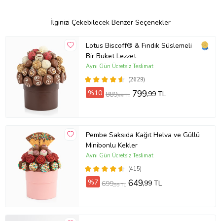
İlginizi Çekebilecek Benzer Seçenekler
Lotus Biscoff® & Fındık Süslemeli
Bir Buket Lezzet
Aynı Gün Ücretsiz Teslimat
(2629)
%10
799
,99 TL
889
,99 TL
Pembe Saksıda Kağıt Helva ve Güllü
Minibonlu Kekler
Aynı Gün Ücretsiz Teslimat
(415)
%7
649
,99 TL
699
,99 TL