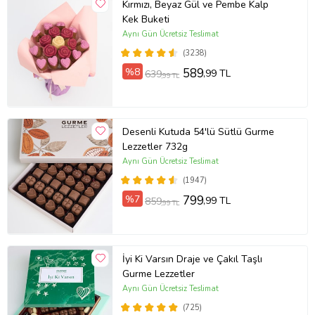
Kırmızı, Beyaz Gül ve Pembe Kalp
Kek Buketi
Aynı Gün Ücretsiz Teslimat
(3238)
%8
589
,99 TL
639
,99 TL
Desenli Kutuda 54'lü Sütlü Gurme
Lezzetler 732g
Aynı Gün Ücretsiz Teslimat
(1947)
%7
799
,99 TL
859
,99 TL
İyi Ki Varsın Draje ve Çakıl Taşlı
Gurme Lezzetler
Aynı Gün Ücretsiz Teslimat
(725)