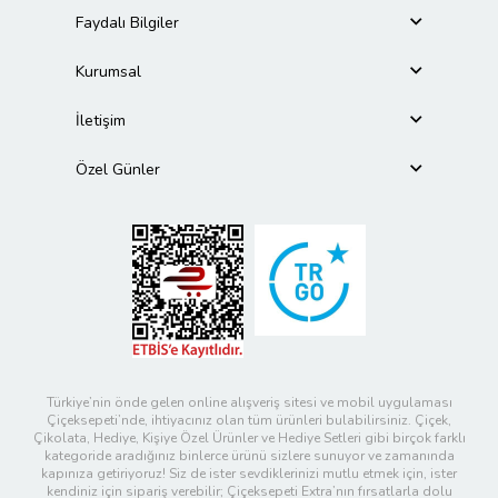
Faydalı Bilgiler
Kurumsal
İletişim
Özel Günler
Türkiye’nin önde gelen online alışveriş sitesi ve mobil uygulaması
Çiçeksepeti’nde, ihtiyacınız olan tüm ürünleri bulabilirsiniz. Çiçek,
Çikolata, Hediye, Kişiye Özel Ürünler ve Hediye Setleri gibi birçok farklı
kategoride aradığınız binlerce ürünü sizlere sunuyor ve zamanında
kapınıza getiriyoruz! Siz de ister sevdiklerinizi mutlu etmek için, ister
kendiniz için sipariş verebilir; Çiçeksepeti Extra’nın fırsatlarla dolu