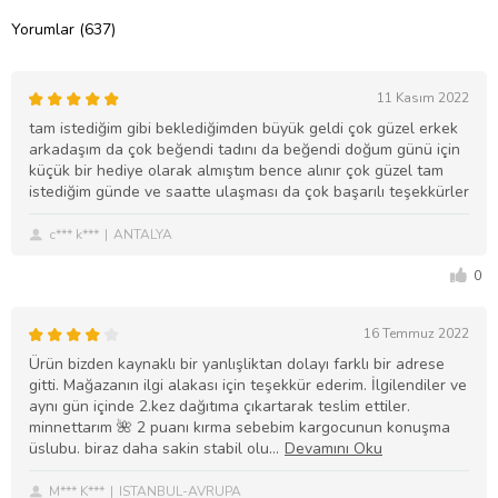
Yorumlar (637)
11 Kasım 2022
tam istediğim gibi beklediğimden büyük geldi çok güzel erkek
arkadaşım da çok beğendi tadını da beğendi doğum günü için
küçük bir hediye olarak almıştım bence alınır çok güzel tam
istediğim günde ve saatte ulaşması da çok başarılı teşekkürler
c*** k***
ANTALYA
0
16 Temmuz 2022
Ürün bizden kaynaklı bir yanlışliktan dolayı farklı bir adrese
gitti. Mağazanın ilgi alakası için teşekkür ederim. İlgilendiler ve
aynı gün içinde 2.kez dağıtıma çıkartarak teslim ettiler.
minnettarım 🌺 2 puanı kırma sebebim kargocunun konuşma
üslubu. biraz daha sakin stabil olu
M*** K***
ISTANBUL-AVRUPA