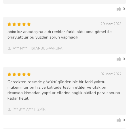
0
29 Mart 2023
abim kız arkadaşına aldı renkler farklı oldu ama görsel ile
onaylattılar bu yüzden sorun yapmadık
A*** N***
ISTANBUL-AVRUPA
0
02 Mart 2022
Gercekten resimde gözüktügünden hic bir farki yokttu
mükemmler bir hiz ve kalitede teslim ettiler ve ufak bir
ricamıda kirmadan yaptilar ellerine saglik aldilari para sonuna
kadar helal.
İ*** B*** A***
İZMİR
0