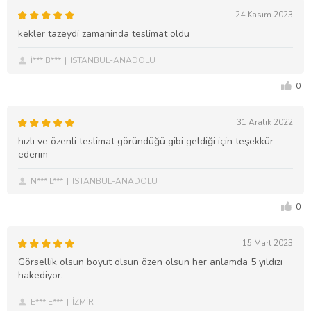
24 Kasım 2023
kekler tazeydi zamaninda teslimat oldu
İ*** B***
ISTANBUL-ANADOLU
0
31 Aralık 2022
hızlı ve özenli teslimat göründüğü gibi geldiği için teşekkür
ederim
N*** L***
ISTANBUL-ANADOLU
0
15 Mart 2023
Görsellik olsun boyut olsun özen olsun her anlamda 5 yıldızı
hakediyor.
E*** E***
İZMİR