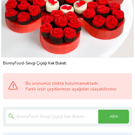
BonnyFood-Sevgi Çiçeği Kek Buketi
Bu ürünümüz stokta bulunmamaktadır.
Farklı ürün çeşitlerimize aşağıdan ulaşabilirsiniz.
ARA