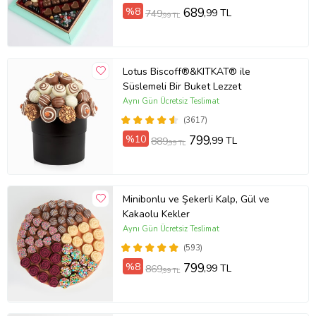
%8
689
,99 TL
749
,99 TL
Lotus Biscoff®&KITKAT® ile
Süslemeli Bir Buket Lezzet
Aynı Gün Ücretsiz Teslimat
(3617)
%10
799
,99 TL
889
,99 TL
Minibonlu ve Şekerli Kalp, Gül ve
Kakaolu Kekler
Aynı Gün Ücretsiz Teslimat
(593)
%8
799
,99 TL
869
,99 TL