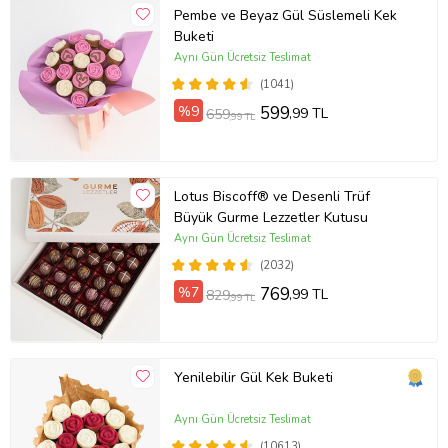
Pembe ve Beyaz Gül Süslemeli Kek
Buketi
Aynı Gün Ücretsiz Teslimat
(1041)
%9
599
,99 TL
659
,99 TL
Lotus Biscoff® ve Desenli Trüf
Büyük Gurme Lezzetler Kutusu
Aynı Gün Ücretsiz Teslimat
(2032)
%7
769
,99 TL
829
,99 TL
Yenilebilir Gül Kek Buketi
Aynı Gün Ücretsiz Teslimat
(10613)