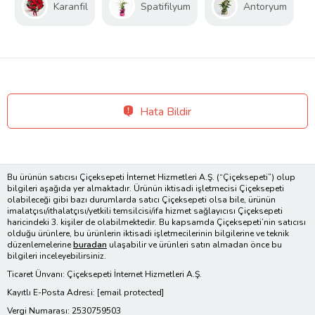
Karanfil
Spatifilyum
Antoryum
Hata Bildir
Bu ürünün satıcısı Çiçeksepeti İnternet Hizmetleri A.Ş. (“Çiçeksepeti”) olup
bilgileri aşağıda yer almaktadır. Ürünün iktisadi işletmecisi Çiçeksepeti
olabileceği gibi bazı durumlarda satıcı Çiçeksepeti olsa bile, ürünün
imalatçısı/ithalatçısı/yetkili temsilcisi/ifa hizmet sağlayıcısı Çiçeksepeti
haricindeki 3. kişiler de olabilmektedir. Bu kapsamda Çiçeksepeti’nin satıcısı
olduğu ürünlere, bu ürünlerin iktisadi işletmecilerinin bilgilerine ve teknik
düzenlemelerine
buradan
ulaşabilir ve ürünleri satın almadan önce bu
bilgileri inceleyebilirsiniz.
Ticaret Ünvanı: Çiçeksepeti İnternet Hizmetleri A.Ş.
Kayıtlı E-Posta Adresi:
[email protected]
Vergi Numarası: 2530759503