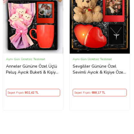
Aynı Gün Ücretsiz Teslimat
Aynı Gün Ücretsiz Teslimat
Anneler Gününe Özel Üçlü
Sevgililer Gününe Özel
Peluş Ayıcık Buketi & Kişiye
Sevimli Ayıcık & Kişiye Özel
Özel Fotoğraf Çerçevesi &
Fotoğraf Çerçevesi & Kalp
Kırmızı Kupa Hediye Seti
Mum & Melek Kolye Hediye
Seti
Sepet Fiyatı
802
,42 TL
Sepet Fiyatı
688
,17 TL