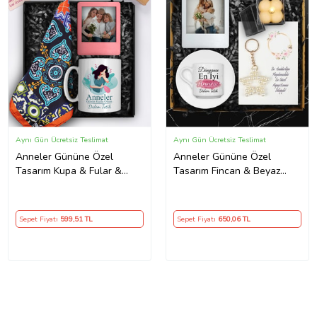
Aynı Gün Ücretsiz Teslimat
Aynı Gün Ücretsiz Teslimat
Anneler Gününe Özel
Anneler Gününe Özel
Tasarım Kupa & Fular &
Tasarım Fincan & Beyaz
Fotoğraf Çerçevesi Hediye
Fotoğraf Çerçevesi & Mum
Seti (Mavi)
& Yıldız Anahtarlık Hediye
Seti
Sepet Fiyatı
599
,51 TL
Sepet Fiyatı
650
,06 TL