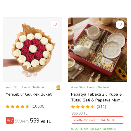
Aynı Gün Ücretsiz Teslimat
Aynı Gün Ücretsiz Teslimat
Yenilebilir Gül Kek Buketi
Papatya Tabaklı 2 li Kupa &
Tütsü Seti & Papatya Mum
& Motto Kart
(10605)
(311)
866
,00 TL
559
%7
Sepette %25 İndirim
649
,50 TL
599
,99 TL
,99 TL
69,28 TL'den Başlayan Taksitlerle