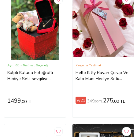
Aynı Gün Teslimat Seçeneği
Kargo ile Teslimat
Kalpli Kutuda Fotoğraflı
Hello Kitty Bayan Çorap Ve
Hediye Seti, sevgiliye
Kalp Mum Hediye Seti/
hediye, doğum günü
Sevgiliye Hediye Arkadaşa
hediyesi, yeni iş hediyesi,
Hediye Eşe Hediye
geçmiş olsun hediyesi, kız
(A.Pembe)
275
1499
%21
349
,00 TL
,00 TL
,00 TL
arkadaş hediyesi, yıldönümü
hediyesi, terfi hediyesi, farkli
hediye, kutuda hediye,
anneler günü hediyesi