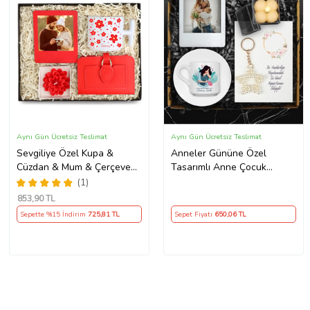
Aynı Gün Ücretsiz Teslimat
Aynı Gün Ücretsiz Teslimat
Sevgiliye Özel Kupa &
Anneler Gününe Özel
Cüzdan & Mum & Çerçeve
Tasarımlı Anne Çocuk
Hediye Seti
Fincan & Fotoğraf Çerçevesi
(1)
& Mum & Yıldız Anahtarlık
853
,90 TL
Hediye Seti
Sepette %15 İndirim
725
,81 TL
Sepet Fiyatı
650
,06 TL