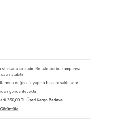
stoklarla sınırlıdır. Bir tüketici bu kampanya
tın alabilir.
arında değişiklik yapma hakkını saklı tutar.
ndan gönderilecektir.
erli
350,00 TL Üzeri Kargo Bedava
 Görüntüle
iyat bilgileri, satıcı tarafından