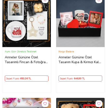
Aynı Gün Ücretsiz Teslimat
Kargo Bedava
Anneler Gününe Özel
Anneler Gününe Özel
Tasarımlı Fincan & Fotoğraf
Tasarım Kupa & Kırmızı Kalp
Çerçevesi & Mum & Yıldız
Mum & Kişiye Özel Fotoğraf
Anahtarlık Hediye Seti
Çerçevesi & Anneler Günü
Kartı Hediye Seti
Sepet Fiyatı
650
,06 TL
Sepet Fiyatı
646
,89 TL