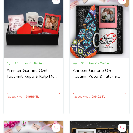
Aynı Gün Ücretsiz Teslimat
Aynı Gün Ücretsiz Teslimat
Anneler Gününe Özel
Anneler Gününe Özel
Tasarımlı Kupa & Kalp Mum
Tasarım Kupa & Fular &
& Kişiye Özel Fotoğraf
Fotoğraf Çerçevesi Hediye
Çerçevesi & Anneler Günü
Seti (Kırmızı)
Kartı Hediye Seti
Sepet Fiyatı
646
,89 TL
Sepet Fiyatı
599
,51 TL