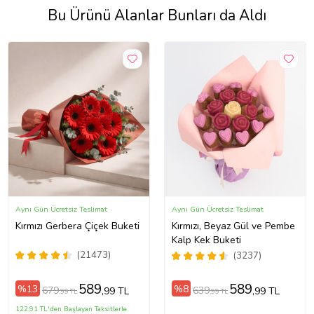
Bu Ürünü Alanlar Bunları da Aldı
Aynı Gün Ücretsiz Teslimat
Aynı Gün Ücretsiz Teslimat
Kırmızı Gerbera Çiçek Buketi
Kırmızı, Beyaz Gül ve Pembe
Kalp Kek Buketi
(21473)
(3237)
589
589
%13
%8
679
639
,99 TL
,99 TL
,99 TL
,99 TL
122,91 TL'den Başlayan Taksitlerle