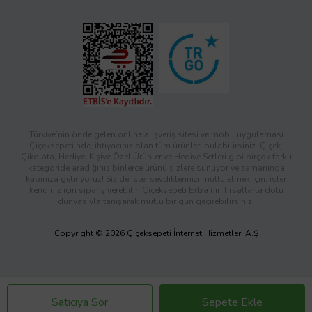
Türkiye’nin önde gelen online alışveriş sitesi ve mobil uygulaması
Çiçeksepeti’nde, ihtiyacınız olan tüm ürünleri bulabilirsiniz. Çiçek,
Çikolata, Hediye, Kişiye Özel Ürünler ve Hediye Setleri gibi birçok farklı
kategoride aradığınız binlerce ürünü sizlere sunuyor ve zamanında
kapınıza getiriyoruz! Siz de ister sevdiklerinizi mutlu etmek için, ister
kendiniz için sipariş verebilir; Çiçeksepeti Extra’nın fırsatlarla dolu
dünyasıyla tanışarak mutlu bir gün geçirebilirsiniz.
Copyright © 2026 Çiçeksepeti İnternet Hizmetleri A.Ş
Satıcıya Sor
Sepete Ekle