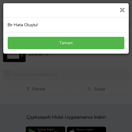
Bir Hata Oluştu!
Sevgiliye Doğumgünü Hediyesi Kişiye Özel Defter
Tamam
ve Roller Kalem Hediye Seti
Sepet Fiyatı
299,
92 TL
Filtrele
Sırala
Çiçeksepeti Mobil Uygulamamızı İndirin