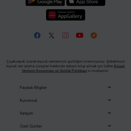
Çiçeksepeti olarak kişisel verilerinizin gizliliğini önemsiyoruz. Şirketimizin
kişisel veri işleme süreçleri hakkında detaylı bilgi almak için lütfen
Kişisel
Verilerin Korunması ve Gizlilik Politikası
’nı inceleyiniz.
Faydalı Bilgiler
Kurumsal
İletişim
Özel Günler