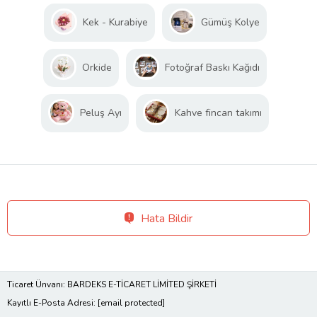
Kek - Kurabiye
Gümüş Kolye
Orkide
Fotoğraf Baskı Kağıdı
Peluş Ayı
Kahve fincan takımı
Hata Bildir
Ticaret Ünvanı: BARDEKS E-TİCARET LİMİTED ŞİRKETİ
Kayıtlı E-Posta Adresi:
[email protected]