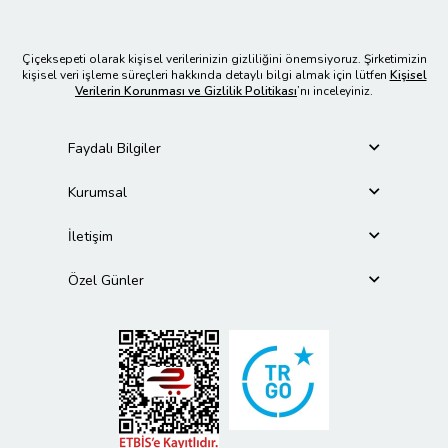
Çiçeksepeti olarak kişisel verilerinizin gizliliğini önemsiyoruz. Şirketimizin
kişisel veri işleme süreçleri hakkında detaylı bilgi almak için lütfen
Kişisel
Verilerin Korunması ve Gizlilik Politikası
’nı inceleyiniz.
Faydalı Bilgiler
Kurumsal
İletişim
Özel Günler