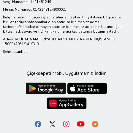
Vergi Numarası: 1421481249
Mersis Numarası: 0142148124900001
İletişim: Satıcının Çiçeksepeti tarafından teyit edilmiş iletişim bilgileri ile
birlikte tacir/esnaf/sanatkar olan satıcılar için merkez adresi;
tacir/esnaf/sanatkar olmayan satıcılar için merkez adresinin bulunduğu il
bilgisi, ad, soyad ve T.C. kimlik numarası kayıt altında bulunmaktadır.
Adres: VELİBABA MAH. ZİYAÜLHAK SK. NO: 2 AA PENDİK/İSTANBUL
1500047051/341/TUR
Şehir: İstanbul
Çiçeksepeti Mobil Uygulamamızı İndirin