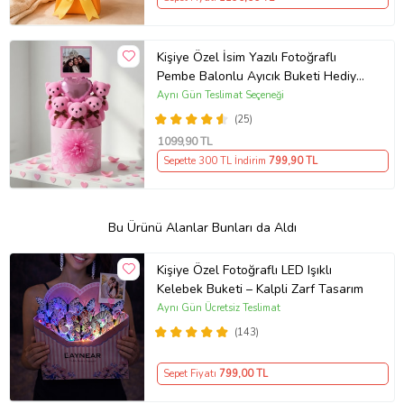
Kişiye Özel İsim Yazılı Fotoğraflı
Pembe Balonlu Ayıcık Buketi Hediye
Kutusunda Arkadaşa Sevgiliye
Aynı Gün Teslimat Seçeneği
Hediye
(25)
1099
,90 TL
Sepette 300 TL İndirim
799
,90 TL
Bu Ürünü Alanlar Bunları da Aldı
Kişiye Özel Fotoğraflı LED Işıklı
Kelebek Buketi – Kalpli Zarf Tasarım
Aynı Gün Ücretsiz Teslimat
(143)
Sepet Fiyatı
799
,00 TL