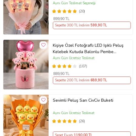
Çiçek Buketi Arkadaşa Sevgiliye
Aynı Gün Teslimat Seçeneği
Hediye
(20)
899
,90 TL
Sepette 300 TL İndirim
599
,90 TL
Kişiye Özel Fotoğraflı LED Işıklı Peluş
Kelebek Kutuda Balonlu Pembe
Ayıcık Buketi – Sevgiliye, Kıza,
Aynı Gün Ücretsiz Teslimat
Arkadaşa Hediye
(107)
889
,90 TL
Sepette 200 TL İndirim
689
,90 TL
Sevimli Peluş Sarı CivCiv Buketi
Aynı Gün Ücretsiz Teslimat
(26)
Sepet Fiyatı
1190
,00 TL