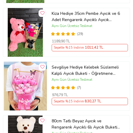
Kiza Hediye 35cm Pembe Ayıcık ve 6
Adet Rengarenk Ayıcıklı Ayıcık
Buketi - Sevgiliye Hediye - Yılbaşı
Aynı Gün Ücretsiz Teslimat
(29)
1189
,90 TL
Sepette %15 İndirim
1011
,42 TL
Sevgiliye Hediye Kelebek Süslemeli
Kalpli Ayıcık Buketi - Öğretmene
Hediye - Kadın Öğretmene Hediye
Aynı Gün Ücretsiz Teslimat
(7)
976
,79 TL
Sepette %15 İndirim
830
,27 TL
80cm Tatlı Beyaz Ayıcık ve
Rengarenk Ayıcıklı 6lı Ayıcık Buketi