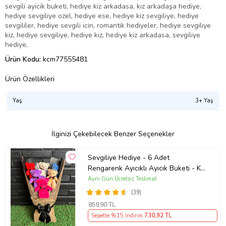
sevgili ayicik buketi, hediye kiz arkadasa, kız arkadaşa hediye,
hediye sevgiliye ozel, hediye ese, hediye kiz sevgiliye, hediye
sevgililer, hediye sevgili icin, romantik hediyeler, hediye sevgiliye
kiz, hediye sevgiliye, hediye kız, hediye kiz arkadasa, sevgiliye
hediye,
Ürün Kodu:
kcm77555481
Ürün Özellikleri
Yaş
3+ Yaş
İlginizi Çekebilecek Benzer Seçenekler
Sevgiliye Hediye - 6 Adet
Rengarenk Ayıcıklı Ayıcık Buketi - Kız
Kardeşe - Kadina Yilbasi Hediye
Aynı Gün Ücretsiz Teslimat
(39)
859
,90 TL
Sepette %15 İndirim
730
,92 TL