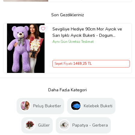
Son Gezdikleriniz
Sevgiliye Hediye 90cm Mor Ayıcık ve
Sarı Işıklı Ayıcık Buketi - Dogum
Gunu Hediyesi - Ogretmen Hediyesi
Aynı Gün Ücretsiz Teslimat
Sepet Fiyatı
1469
,25 TL
Daha Fazla Kategori
Peluş Buketler
Kelebek Buketi
Güller
Papatya - Gerbera