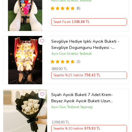
Dogum Gunu Hediyesi Sevgiliye
Aynı Gün Ücretsiz Teslimat
Hediye
(8)
Sepet Fiyatı
1308
,66 TL
Sevgiliye Hediye Işıklı Ayıcık Buketi -
Sevgiliye Dogumgunu Hediyesi -
Sevgiliye Ozur Hediyesi
Aynı Gün Ücretsiz Teslimat
(1)
889
,90 TL
Sepette %15 İndirim
756
,42 TL
Siyah Ayıcık Buketi 7 Adet Krem-
Beyaz Ayıcık Ayıcık Buketi Uzun
Ömürlü Hediyelik Peluş Ayı Buketi
Aynı Gün Teslimat Seçeneği
Romantik Sürpriz
1399
,90 TL
Sepette %30 İndirim
979
,93 TL