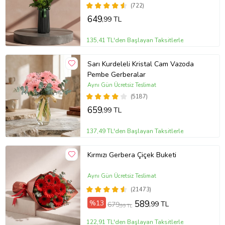
(722)
649
,99 TL
135,41 TL'den Başlayan Taksitlerle
Sarı Kurdeleli Kristal Cam Vazoda
Pembe Gerberalar
Aynı Gün Ücretsiz Teslimat
(5187)
659
,99 TL
137,49 TL'den Başlayan Taksitlerle
Kırmızı Gerbera Çiçek Buketi
Aynı Gün Ücretsiz Teslimat
(21473)
%13
589
,99 TL
679
,99 TL
122,91 TL'den Başlayan Taksitlerle