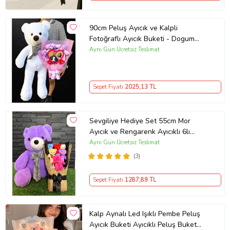
90cm Peluş Ayıcık ve Kalpli
Fotoğraflı Ayıcık Buketi - Dogum
Gunu - Yeni İs - Ozur - Yildonumu -
Aynı Gün Ücretsiz Teslimat
Sevgililer Günü
Sepet Fiyatı
2025
,13 TL
Sevgiliye Hediye Set 55cm Mor
Ayıcık ve Rengarenk Ayıcıklı 6lı
Ayıcık Buketi
Aynı Gün Ücretsiz Teslimat
(3)
Sepet Fiyatı
1287
,89 TL
Kalp Aynalı Led Işıklı Pembe Peluş
Ayıcık Buketi Ayıcıklı Peluş Buket