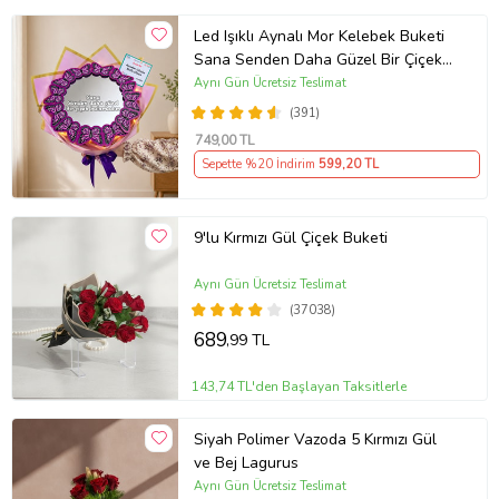
Led Işıklı Aynalı Mor Kelebek Buketi
Sana Senden Daha Güzel Bir Çiçek
Bulamadım Ayna Buket Sevgiliye
Aynı Gün Ücretsiz Teslimat
Hediye
(391)
749
,00 TL
Sepette %20 İndirim
599
,20 TL
9'lu Kırmızı Gül Çiçek Buketi
Aynı Gün Ücretsiz Teslimat
(37038)
689
,99 TL
143,74 TL'den Başlayan Taksitlerle
Siyah Polimer Vazoda 5 Kırmızı Gül
ve Bej Lagurus
Aynı Gün Ücretsiz Teslimat