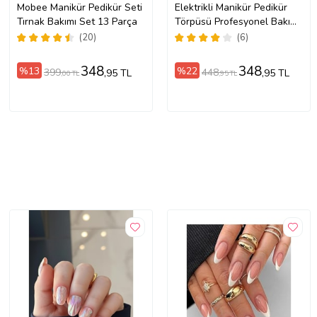
Mobee Manikür Pedikür Seti
Elektrikli Manikür Pedikür
Tırnak Bakımı Set 13 Parça
Törpüsü Profesyonel Bakım
Süsleme Elektrikli Tırnak
(20)
(6)
Törpü Makinesi
348
348
%13
%22
399
448
,95 TL
,95 TL
,00 TL
,95 TL