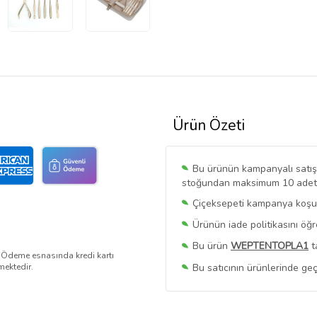
Ürün Özeti
Bu ürünün kampanyalı satışı 
stoğundan maksimum 10 adet sa
Çiçeksepeti kampanya koşull
Ürünün iade politikasını öğ
Bu ürün
WEPTENTOPLA1
t
. Ödeme esnasında kredi kartı
Bu satıcının ürünlerinde geç
mektedir.
Bu Satıcının
Tüm Ürünlerini
Ürün sayfasında gördüğünüz f