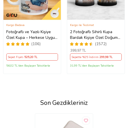
Kargo Bedava
Kargo ile Teslimat
Fotoğraflı ve Yazılı Kişiye
2 Fotoğraflı Sihirli Kupa
Özel Kupa – Herkese Uygun
Bardak Kişiye Özel Doğum
Anlamlı Hediye Porselen
Günü Hediyesi Sevgiliye
(106)
(1572)
Baskılı Kupa (Beyaz)
Hediye Anneye Babaya
399
,97 TL
Ablaya Abiye Kız Erkek
Sepet Fiyatı
525
,20 TL
Sepette %25 İndirim
299
,98 TL
Kardeşe Arkadaşa Resimli
Günü Yıl Dönümü Hediyesi
56,02 TL'den Başlayan Taksitlerle
31,99 TL'den Başlayan Taksitlerle
Son Gezdikleriniz