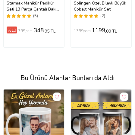
Starmax Manikür Pedikür
Solingen Özel Bileyli Büyük
Seti 13 Parça Çantalı Bakım
Cobalt Manikür Seti
Tırnak
(5)
(2)
348
1199
%13
399
1399
,95 TL
,00 TL
,00 TL
,00 TL
Bu Ürünü Alanlar Bunları da Aldı