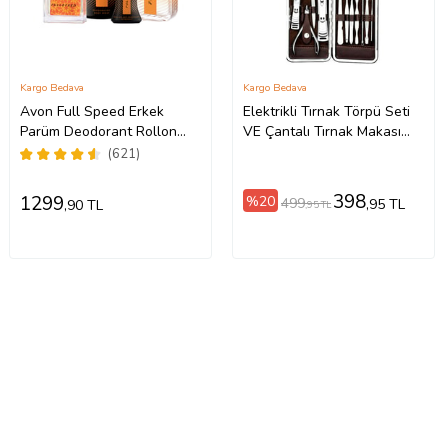
Kargo Bedava
Kargo Bedava
Avon Full Speed Erkek
Elektrikli Tırnak Törpü Seti
Parüm Deodorant Rollon
VE Çantalı Tırnak Makası
Dörtlü Set
Cımbız Törpü 12 Parça
(621)
Manikür Pedikür Seti
398
1299
%20
499
,95 TL
,90 TL
,95 TL