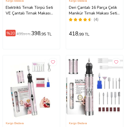
Kargo Bedava
Kargo Bedava
Elektrikli Tırnak Törpü Seti
Deri Çantalı 16 Parça Çelik
VE Çantalı Tırnak Makası
Manikür Tırnak Makası Seti
Cımbız Törpü 12 Parça
cin370sy
(4)
Manikür Pedikür Seti
398
418
%20
499
,95 TL
,99 TL
,95 TL
Kargo Bedava
Kargo Bedava