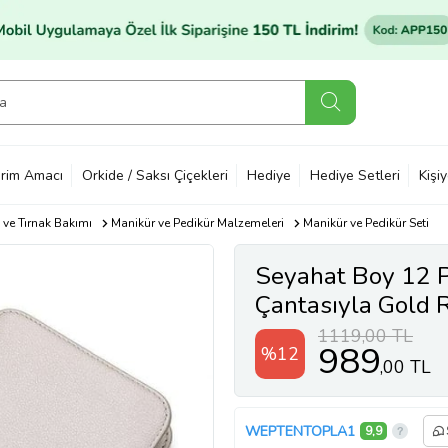
rim Amacı
Orkide / Saksı Çiçekleri
Hediye
Hediye Setleri
Kişi
 ve Tırnak Bakımı
Manikür ve Pedikür Malzemeleri
Manikür ve Pedikür Seti
Seyahat Boy 12 P
Çantasıyla Gold 
Cilt Bakım Seti
1119,00 TL
989
%12
,00 TL
WEPTENTOPLA1
9,9