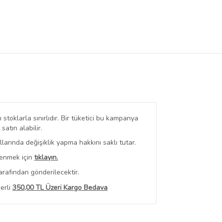
stoklarla sınırlıdır. Bir tüketici bu kampanya
tın alabilir.
arında değişiklik yapma hakkını saklı tutar.
renmek için
tıklayın.
arafından gönderilecektir.
erli
350,00 TL Üzeri Kargo Bedava
 Görüntüle
iyat bilgileri, satıcı tarafından