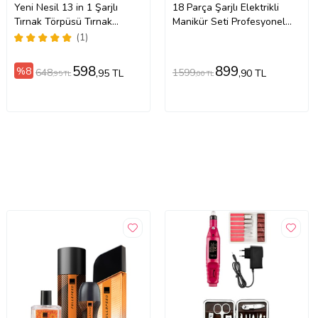
Yeni Nesil 13 in 1 Şarjlı
18 Parça Şarjlı Elektrikli
Tırnak Törpüsü Tırnak
Manikür Seti Profesyonel
Frezesi Seti Manikür ve
Tırnak Törpü Makinesi, Çok
(1)
Pedikür Cihazı
Fonksiyonlu
598
899
%8
648
1599
,95 TL
,90 TL
,95 TL
,00 TL