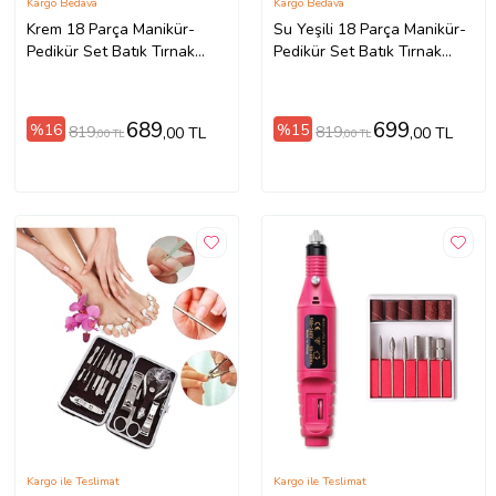
Kargo Bedava
Kargo Bedava
Krem 18 Parça Manikür-
Su Yeşili 18 Parça Manikür-
Pedikür Set Batık Tırnak
Pedikür Set Batık Tırnak
Çıkarıcı ve Yüz Bakım Seti
Çıkarıcı ve Yüz Bakım Seti
Çok Fonksiyonlu Çantalı Set
Çok Fonksiyonlu Çantalı Set
no:8
no:7
689
699
%16
%15
819
819
,00 TL
,00 TL
,00 TL
,00 TL
Kargo ile Teslimat
Kargo ile Teslimat