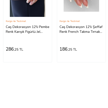
Kargo ile Teslimat
Kargo ile Teslimat
Caş Dekorasyon 12'li Pembe
Caş Dekorasyon 12'li Şeffaf
Renk Karışık Figürlü Jel
Renk French Takma Tırnak
Görünümlü Takma Tırnak
Seti (Şeffaf Hologram)
Set (Yapıştırıcılı)
286
186
,25 TL
,25 TL