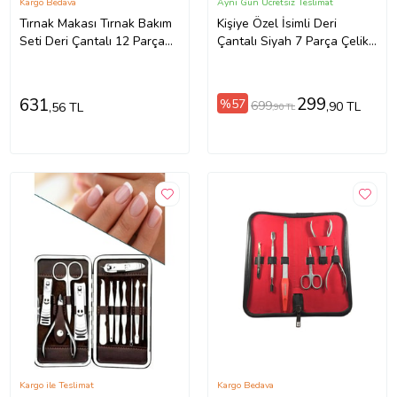
Kargo Bedava
Aynı Gün Ücretsiz Teslimat
Tırnak Makası Tırnak Bakım
Kişiye Özel İsimli Deri
Seti Deri Çantalı 12 Parça
Çantalı Siyah 7 Parça Çelik
Set (5343)
Manikür Seti
299
631
%57
699
,90 TL
,56 TL
,90 TL
Kargo ile Teslimat
Kargo Bedava