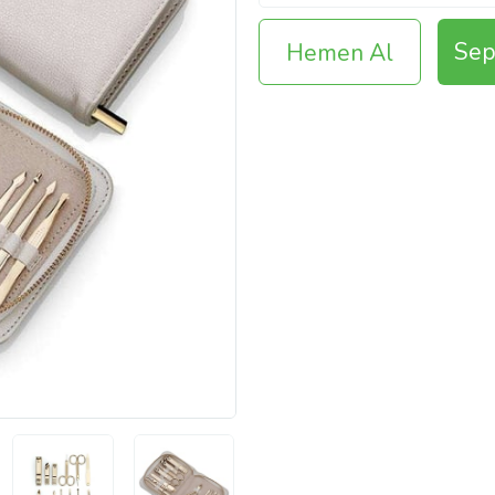
Sep
Hemen Al