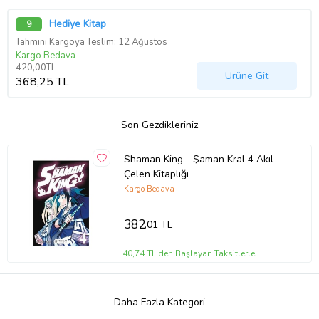
Hediye Kitap
9
Tahmini Kargoya Teslim: 12 Ağustos
Kargo Bedava
420,00TL
Ürüne Git
368,25 TL
Son Gezdikleriniz
Shaman King - Şaman Kral 4 Akıl
Çelen Kitaplığı
Kargo Bedava
382
,01 TL
40,74 TL'den Başlayan Taksitlerle
Daha Fazla Kategori