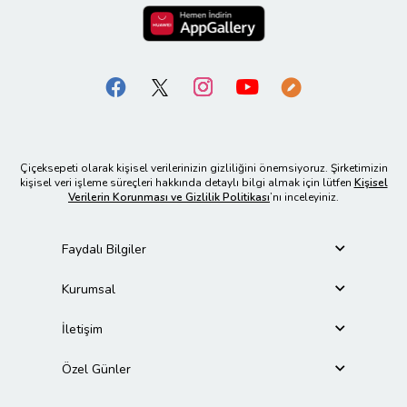
Çiçeksepeti olarak kişisel verilerinizin gizliliğini önemsiyoruz. Şirketimizin
kişisel veri işleme süreçleri hakkında detaylı bilgi almak için lütfen
Kişisel
Verilerin Korunması ve Gizlilik Politikası
’nı inceleyiniz.
Faydalı Bilgiler
Kurumsal
İletişim
Özel Günler