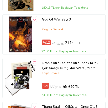
180,15 TL'den Başlayan Taksitlerle
God Of War Sayı 3
Kargo ile Teslimat
%12
211
,95 TL
240
,00 TL
22,60 TL'den Başlayan Taksitlerle
Kitap Kılıfı / Tablet Kılıfı / Ebook Kılıfı /
Çok Amaçlı Kılıf ( Star Wars , Yıldız
Savaşları )
Kargo Bedava
%9
599
,90 TL
659
,90 TL
63,98 TL'den Başlayan Taksitlerle
Titana Saldırı : Çöküşten Önce Cilt 3