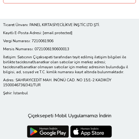
Ticaret Ünvanı: PANEL KIRTASİYECİLİKVE İNŞ.TİC.LTD.ŞTİ.
Kayıtlı E-Posta Adresi:
[email protected]
Vergi Numarası: 7210061906
Mersis Numarası: 0721006190600013
İletişim: Satıcının Çiçeksepeti tarafından teyit edilmiş iletişim bilgileri ile
birlikte tacir/esnaf/sanatkar olan satıcılar için merkez adresi;
tacir/esnaf/sanatkar olmayan satıcılar için merkez adresinin bulunduğu il
bilgisi, ad, soyad ve T.C. kimlik numarası kayıt altında bulunmaktadır.
Adres: SAHRAYICEDİT MAH. İNÖNÜ CAD. NO 15/1-2 KADIKÖY
1500046736/341/TUR
Şehir: İstanbul
Çiçeksepeti Mobil Uygulamamızı İndirin