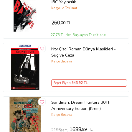
JBC Yayıncılık
Kargo ile Teslimat
260
,00 TL
27,73 TL'den Başlayan Taksitlerle
Ntv Çizgi Roman Dünya Klasikleri -
Suç ve Ceza
Kargo Bedava
Sepet Fiyatı
543
,92 TL
Sandman: Dream Hunters 30Th
Anniversary Edition (Krem)
Kargo Bedava
1688
,99 TL
2196
,99 TL