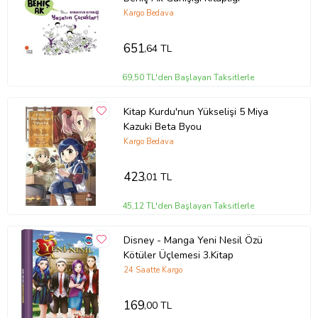
Kargo Bedava
651
,64 TL
69,50 TL'den Başlayan Taksitlerle
Kitap Kurdu'nun Yükselişi 5 Miya
Kazuki Beta Byou
Kargo Bedava
423
,01 TL
45,12 TL'den Başlayan Taksitlerle
Disney - Manga Yeni Nesil Özü
Kötüler Üçlemesi 3.Kitap
24 Saatte Kargo
169
,00 TL