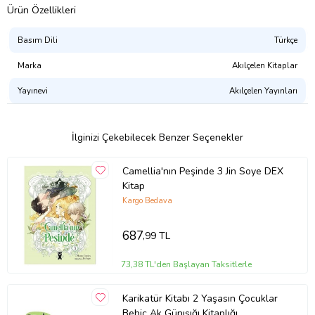
Ürün Özellikleri
Basım Dili
Türkçe
Marka
Akılçelen Kitaplar
Yayınevi
Akılçelen Yayınları
İlginizi Çekebilecek Benzer Seçenekler
Camellia'nın Peşinde 3 Jin Soye DEX
Kitap
Kargo Bedava
687
,99 TL
73,38 TL'den Başlayan Taksitlerle
Karikatür Kitabı 2 Yaşasın Çocuklar
Behiç Ak Günışığı Kitaplığı