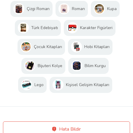
Çizgi Roman
Roman
Kupa
Türk Edebiyatı
Karakter Figürleri
Çocuk Kitapları
Hobi Kitapları
Bijuteri Kolye
Bilim Kurgu
Lego
Kişisel Gelişim Kitapları
Hata Bildir