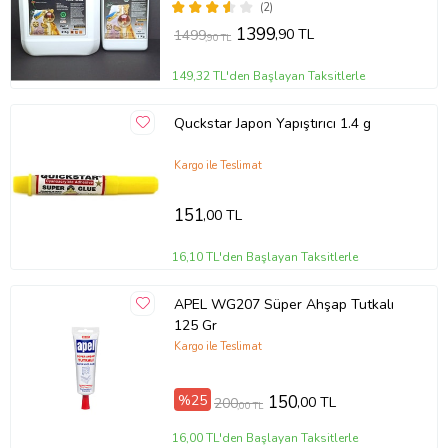
(2)
1399
,90 TL
1499
,90 TL
149,32 TL'den Başlayan Taksitlerle
Quckstar Japon Yapıştırıcı 1.4 g
Kargo ile Teslimat
151
,00 TL
16,10 TL'den Başlayan Taksitlerle
APEL WG207 Süper Ahşap Tutkalı
125 Gr
Kargo ile Teslimat
%25
150
,00 TL
200
,00 TL
16,00 TL'den Başlayan Taksitlerle