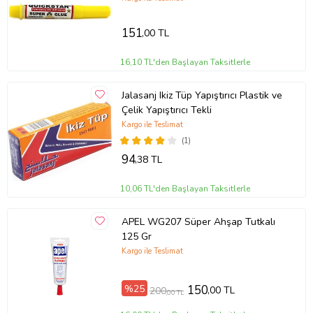
Ahşap kapı üretiminde kapı kasalarının ve kapı kanatlarınn
imalatında.
151
Mobilya üretiminde ve her türlü ahşap yapıştırma işleminde.
,00 TL
Ahşap, MDF ve sunta laminasyonlarında.
16,10 TL'den Başlayan Taksitlerle
Uygulama Videosu :
Ürün Kodu:
kcm93760933
Jalasanj Ikiz Tüp Yapıştırıcı Plastik ve
Çelik Yapıştırıcı Tekli
Kargo ile Teslimat
(1)
94
,38 TL
10,06 TL'den Başlayan Taksitlerle
APEL WG207 Süper Ahşap Tutkalı
125 Gr
Kargo ile Teslimat
%25
150
,00 TL
200
,00 TL