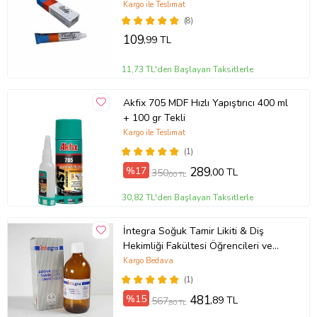
Kargo ile Teslimat
(8)
109
,99 TL
11,73 TL'den Başlayan Taksitlerle
Akfix 705 MDF Hızlı Yapıştırıcı 400 ml
+ 100 gr Tekli
Kargo ile Teslimat
(1)
%17
289
,00 TL
350
,00 TL
30,82 TL'den Başlayan Taksitlerle
İntegra Soğuk Tamir Likiti & Diş
Hekimliği Fakültesi Öğrencileri ve
Tamir İşleri İçin 100 ml Likit
Kargo Bedava
(1)
%15
481
,89 TL
567
,80 TL