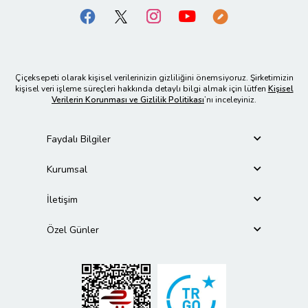
Çiçeksepeti olarak kişisel verilerinizin gizliliğini önemsiyoruz. Şirketimizin
kişisel veri işleme süreçleri hakkında detaylı bilgi almak için lütfen
Kişisel
Verilerin Korunması ve Gizlilik Politikası
’nı inceleyiniz.
Faydalı Bilgiler
Kurumsal
İletişim
Özel Günler