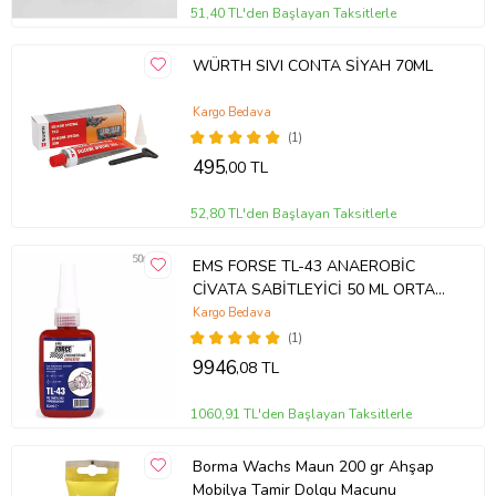
51,40 TL'den Başlayan Taksitlerle
WÜRTH SIVI CONTA SİYAH 70ML
Kargo Bedava
(1)
495
,00 TL
52,80 TL'den Başlayan Taksitlerle
EMS FORSE TL-43 ANAEROBİC
CİVATA SABİTLEYİCİ 50 ML ORTA
KUVVETLİ (Karışık)
Kargo Bedava
(1)
9946
,08 TL
1060,91 TL'den Başlayan Taksitlerle
Borma Wachs Maun 200 gr Ahşap
Mobilya Tamir Dolgu Macunu