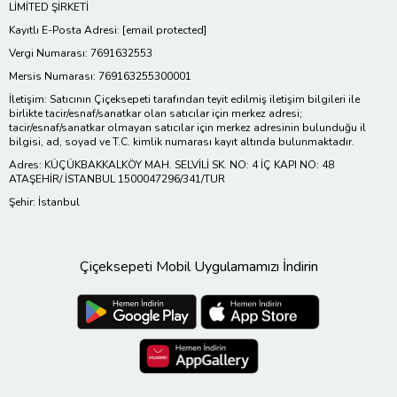
LİMİTED ŞİRKETİ
Kayıtlı E-Posta Adresi:
[email protected]
Vergi Numarası: 7691632553
Mersis Numarası: 769163255300001
İletişim: Satıcının Çiçeksepeti tarafından teyit edilmiş iletişim bilgileri ile
birlikte tacir/esnaf/sanatkar olan satıcılar için merkez adresi;
tacir/esnaf/sanatkar olmayan satıcılar için merkez adresinin bulunduğu il
bilgisi, ad, soyad ve T.C. kimlik numarası kayıt altında bulunmaktadır.
Adres: KÜÇÜKBAKKALKÖY MAH. SELVİLİ SK. NO: 4 İÇ KAPI NO: 48
ATAŞEHİR/ İSTANBUL 1500047296/341/TUR
Şehir: İstanbul
Çiçeksepeti Mobil Uygulamamızı İndirin