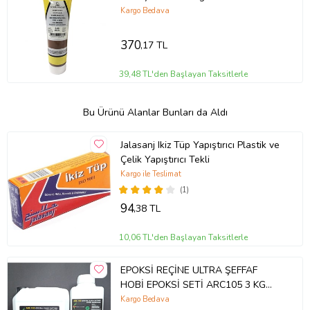
Kargo Bedava
370
,17 TL
39,48 TL'den Başlayan Taksitlerle
Bu Ürünü Alanlar Bunları da Aldı
Jalasanj Ikiz Tüp Yapıştırıcı Plastik ve
Çelik Yapıştırıcı Tekli
Kargo ile Teslimat
(1)
94
,38 TL
10,06 TL'den Başlayan Taksitlerle
EPOKSİ REÇİNE ULTRA ŞEFFAF
HOBİ EPOKSİ SETİ ARC105 3 KG
SET
Kargo Bedava