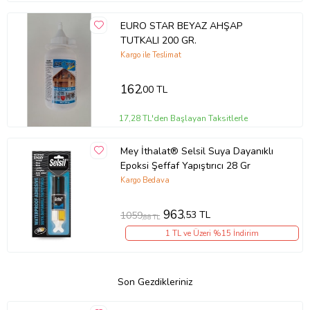
EURO STAR BEYAZ AHŞAP
TUTKALI 200 GR.
Kargo ile Teslimat
162
,00 TL
17,28 TL'den Başlayan Taksitlerle
Mey İthalat® Selsil Suya Dayanıklı
Epoksi Şeffaf Yapıştırıcı 28 Gr
Kargo Bedava
963
,53 TL
1059
,88 TL
1 TL ve Üzeri %15 İndirim
Son Gezdikleriniz