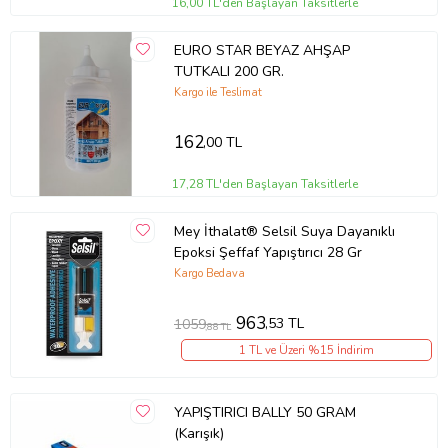
16,00 TL'den Başlayan Taksitlerle
EURO STAR BEYAZ AHŞAP
TUTKALI 200 GR.
Kargo ile Teslimat
162
,00 TL
17,28 TL'den Başlayan Taksitlerle
Mey İthalat® Selsil Suya Dayanıklı
Epoksi Şeffaf Yapıştırıcı 28 Gr
Kargo Bedava
963
,53 TL
1059
,88 TL
1 TL ve Üzeri %15 İndirim
YAPIŞTIRICI BALLY 50 GRAM
(Karışık)