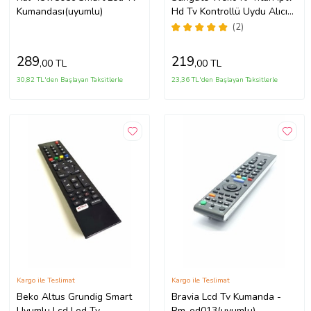
Kumandası(uyumlu)
Hd Tv Kontrollü Uydu Alıcı
Kumandası 520381(uyumlu)
(2)
289
219
,00 TL
,00 TL
30,82 TL'den Başlayan Taksitlerle
23,36 TL'den Başlayan Taksitlerle
Kargo ile Teslimat
Kargo ile Teslimat
Beko Altus Grundig Smart
Bravia Lcd Tv Kumanda -
Uyumlu Lcd Led Tv
Rm-ed013(uyumlu)