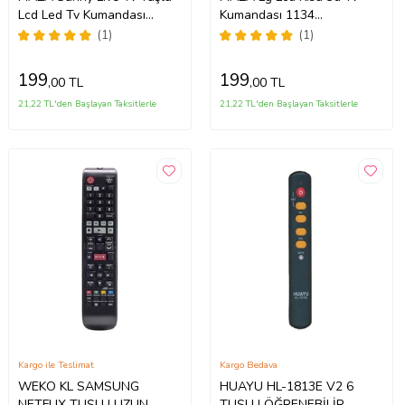
Lcd Led Tv Kumandası
Kumandası 1134
AFJKRTU8(uyumlu)
ST01357(uyumlu)
(1)
(1)
199
199
,00 TL
,00 TL
21,22 TL'den Başlayan Taksitlerle
21,22 TL'den Başlayan Taksitlerle
Kargo ile Teslimat
Kargo Bedava
WEKO KL SAMSUNG
HUAYU HL-1813E V2 6
NETFLIX TUŞLU UZUN
TUŞLU ÖĞRENEBİLİR