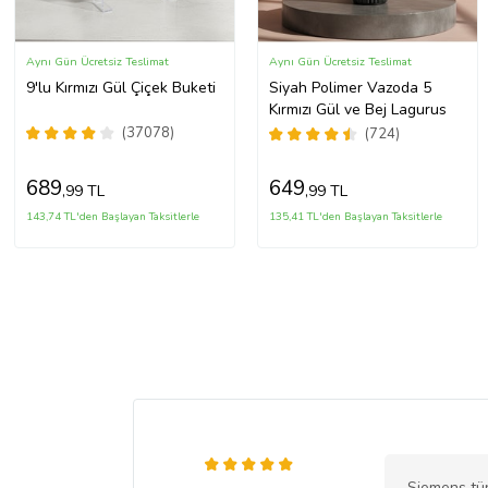
Aynı Gün Ücretsiz Teslimat
Aynı Gün Ücretsiz Teslimat
9'lu Kırmızı Gül Çiçek Buketi
Siyah Polimer Vazoda 5
Kırmızı Gül ve Bej Lagurus
(37078)
(724)
689
649
,99 TL
,99 TL
143,74 TL'den Başlayan Taksitlerle
135,41 TL'den Başlayan Taksitlerle
Siemens tü