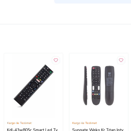
Kargo ile Teslimat
Kargo ile Teslimat
Kdl-43w805c Smart Led Tv
Sungate Weko Kr Tıtan Iptv