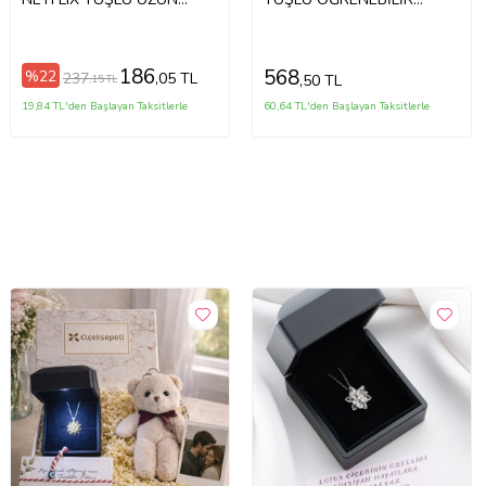
MODEL LCD LED TV
ÜNİVERSAL KUMANDA (
KUMANDA
YAŞLILAR-OTELLER VE
HASTAHANELER İÇİN )
186
568
%22
237
,05 TL
,50 TL
,15 TL
19,84 TL'den Başlayan Taksitlerle
60,64 TL'den Başlayan Taksitlerle