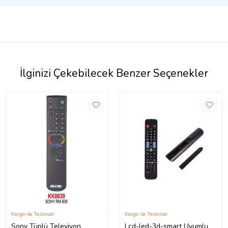
İlginizi Çekebilecek Benzer Seçenekler
Kargo ile Teslimat
Kargo ile Teslimat
Sony Tüplü Televiyon
Lcd-led-3d-smart Uyumlu