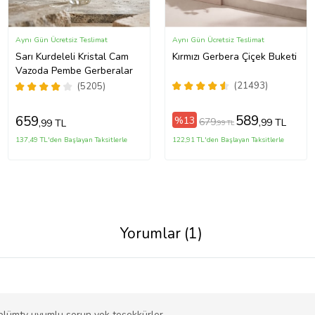
Aynı Gün Ücretsiz Teslimat
Aynı Gün Ücretsiz Teslimat
Sarı Kurdeleli Kristal Cam
Kırmızı Gerbera Çiçek Buketi
Vazoda Pembe Gerberalar
(21493)
(5205)
589
659
%13
679
,99 TL
,99 TL
,99 TL
137,49 TL'den Başlayan Taksitlerle
122,91 TL'den Başlayan Taksitlerle
Yorumlar (1)
plümtv uyumlu sorun yok teşekkürler