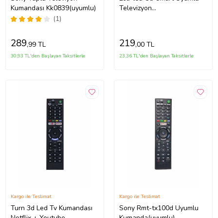
Kumandası Kk0839(uyumlu)
Televizyon
Kumandası(uyumlu)
(1)
289
219
,99 TL
,00 TL
30,93 TL'den Başlayan Taksitlerle
23,36 TL'den Başlayan Taksitlerle
Kargo ile Teslimat
Kargo ile Teslimat
Turn 3d Led Tv Kumandası
Sony Rmt-tx100d Uyumlu
Netflix + Youtube
Kumanda(uyumlu)