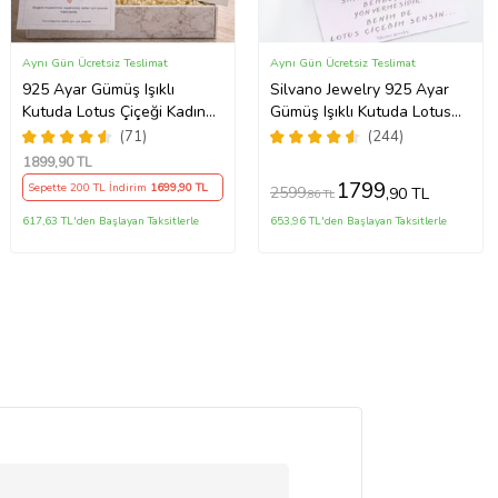
Aynı Gün Ücretsiz Teslimat
Aynı Gün Ücretsiz Teslimat
925 Ayar Gümüş Işıklı
Silvano Jewelry 925 Ayar
Kutuda Lotus Çiçeği Kadın
Gümüş Işıklı Kutuda Lotus
Kolye , Peluş Ayıcık
Kolye
(71)
(244)
Anahtarlık Marteniçka
1899
,90 TL
Bileklik, Polaroid Fotoğraf
1799
Sepette 200 TL İndirim
1699
,90 TL
2599
,90 TL
,86 TL
Hediye
617,63 TL'den Başlayan Taksitlerle
653,96 TL'den Başlayan Taksitlerle