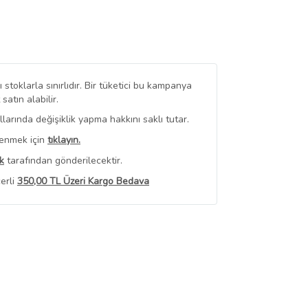
stoklarla sınırlıdır. Bir tüketici bu kampanya
tın alabilir.
arında değişiklik yapma hakkını saklı tutar.
renmek için
tıklayın.
k
tarafından gönderilecektir.
erli
350,00 TL Üzeri Kargo Bedava
 Görüntüle
iyat bilgileri, satıcı tarafından