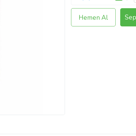
Sep
Hemen Al