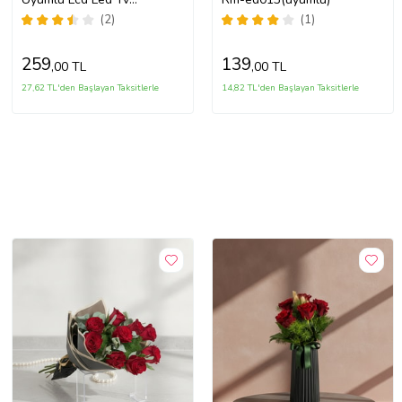
Televizyon Kumandası
(2)
(1)
Netflix Tuşlu(uyumlu)
259
139
,00 TL
,00 TL
27,62 TL'den Başlayan Taksitlerle
14,82 TL'den Başlayan Taksitlerle