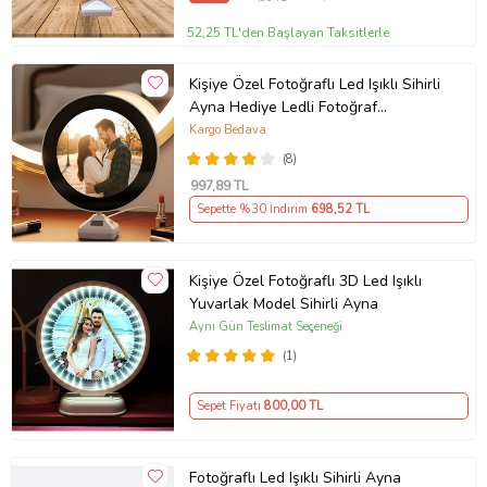
52,25 TL'den Başlayan Taksitlerle
Kişiye Özel Fotoğraflı Led Işıklı Sihirli
Ayna Hediye Ledli Fotoğraf
Çerçevesi Sevgiliye Hediye Kişiye
Kargo Bedava
Özel Yuvarlak Fotoğraflı Led Işıklı
(8)
Sihirli Makyaj Aynası
997
,89 TL
Sepette %30 İndirim
698
,52 TL
Kişiye Özel Fotoğraflı 3D Led Işıklı
Yuvarlak Model Sihirli Ayna
Aynı Gün Teslimat Seçeneği
(1)
Sepet Fiyatı
800
,00 TL
Fotoğraflı Led Işıklı Sihirli Ayna