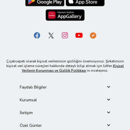
Çiçeksepeti olarak kişisel verilerinizin gizliliğini önemsiyoruz. Şirketimizin
kişisel veri işleme süreçleri hakkında detaylı bilgi almak için lütfen
Kişisel
Verilerin Korunması ve Gizlilik Politikası
’nı inceleyiniz.
Faydalı Bilgiler
Kurumsal
İletişim
Özel Günler