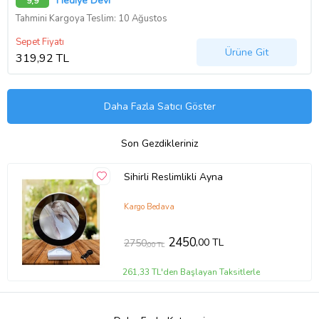
Hediye Devi
9,9
Tahmini Kargoya Teslim: 10 Ağustos
Sepet Fiyatı
Ürüne Git
319,92 TL
Daha Fazla Satıcı Göster
Son Gezdikleriniz
Sihirli Reslimlikli Ayna
Kargo Bedava
2450
,00 TL
2750
,00 TL
261,33 TL'den Başlayan Taksitlerle