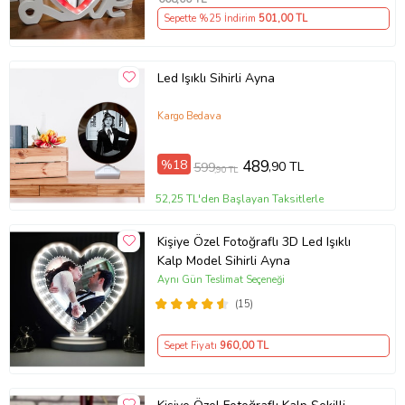
Sepette %25 İndirim
501
,00 TL
Led Işıklı Sihirli Ayna
Kargo Bedava
%18
489
,90 TL
599
,90 TL
52,25 TL'den Başlayan Taksitlerle
Kişiye Özel Fotoğraflı 3D Led Işıklı
Kalp Model Sihirli Ayna
Aynı Gün Teslimat Seçeneği
(15)
Sepet Fiyatı
960
,00 TL