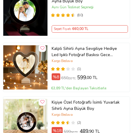
Ayna Büyük Boy
Aynı Gün Teslimat Seçeneği
(80)
Sepet Fiyatı
660
,00 TL
Kalpli Sihirli Ayna Sevgiliye Hediye
Led Işıklı Fotoğraf Baskısı Gece
Lambası Kalp Şeklinde Ayna Mini
Kargo Bedava
Boy
(1)
%8
599
,00 TL
650
,00 TL
63,89 TL'den Başlayan Taksitlerle
Kişiye Özel Fotoğraflı İsimli Yuvarlak
Sihirli Ayna Büyük Boy
Kargo Bedava
(2)
%18
489
,90 TL
599
,90 TL