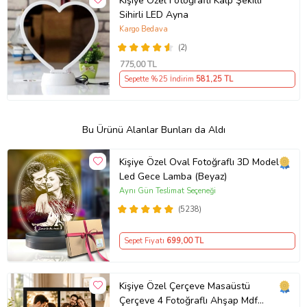
Kişiye Özel Fotoğraflı Kalp Şekilli
Sihirli LED Ayna
Kargo Bedava
(2)
775
,00 TL
Sepette %25 İndirim
581
,25 TL
Bu Ürünü Alanlar Bunları da Aldı
Kişiye Özel Oval Fotoğraflı 3D Model
Led Gece Lamba (Beyaz)
Aynı Gün Teslimat Seçeneği
(5238)
Sepet Fiyatı
699
,00 TL
Kişiye Özel Çerçeve Masaüstü
Çerçeve 4 Fotoğraflı Ahşap Mdf