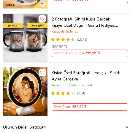
2 Fotoğraflı Sihirli Kupa Bardak
Kişiye Özel Doğum Günü Hediyesi
Sevgiliye Hediye Anneye Babaya
Kargo ile Teslimat
Ablaya Abiye Kız Erkek Kardeşe
(1572)
Arkadaşa Resimli Günü Yıl Dönümü
399
,97 TL
Hediyesi
Sepette %25 İndirim
299
,98 TL
Kişiye Özel Fotoğraflı Led Işıklı Sihirli
Ayna Çerçeve
Aynı Gün Ücretsiz Teslimat
(334)
Sepet Fiyatı
359
,92 TL
Ürünün Diğer Satıcıları