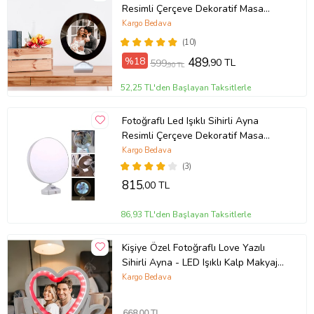
Resimli Çerçeve Dekoratif Masa
Makyaj Ayna
Kargo Bedava
(10)
%18
489
,90 TL
599
,90 TL
52,25 TL'den Başlayan Taksitlerle
Fotoğraflı Led Işıklı Sihirli Ayna
Resimli Çerçeve Dekoratif Masa
Makyaj Ayna
Kargo Bedava
(3)
815
,00 TL
86,93 TL'den Başlayan Taksitlerle
Kişiye Özel Fotoğraflı Love Yazılı
Sihirli Ayna - LED Işıklı Kalp Makyaj
Aynası ve Çerçeve (Beyaz)
Kargo Bedava
668
,00 TL