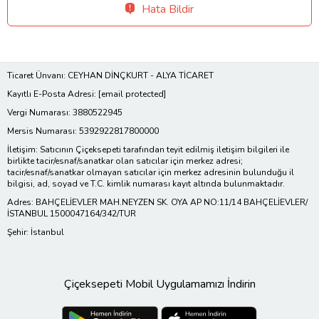
Hata Bildir
Ticaret Ünvanı: CEYHAN DİNÇKURT - ALYA TİCARET
Kayıtlı E-Posta Adresi:
[email protected]
Vergi Numarası: 3880522945
Mersis Numarası: 5392922817800000
İletişim: Satıcının Çiçeksepeti tarafından teyit edilmiş iletişim bilgileri ile
birlikte tacir/esnaf/sanatkar olan satıcılar için merkez adresi;
tacir/esnaf/sanatkar olmayan satıcılar için merkez adresinin bulunduğu il
bilgisi, ad, soyad ve T.C. kimlik numarası kayıt altında bulunmaktadır.
Adres: BAHÇELİEVLER MAH.NEYZEN SK. OYA AP NO:11/14 BAHÇELİEVLER/
İSTANBUL 1500047164/342/TUR
Şehir: İstanbul
Çiçeksepeti Mobil Uygulamamızı İndirin