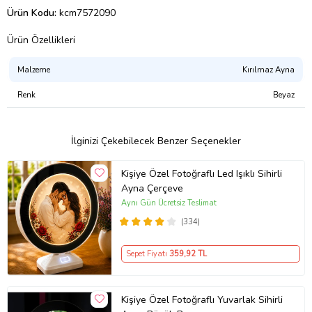
Ürün Kodu:
kcm7572090
Ürün Özellikleri
Malzeme
Kırılmaz Ayna
Renk
Beyaz
İlginizi Çekebilecek Benzer Seçenekler
Kişiye Özel Fotoğraflı Led Işıklı Sihirli
Ayna Çerçeve
Aynı Gün Ücretsiz Teslimat
(334)
Sepet Fiyatı
359
,92 TL
Kişiye Özel Fotoğraflı Yuvarlak Sihirli