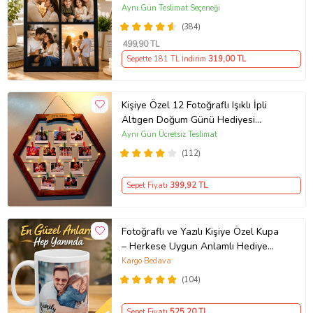
Resimli Kolaj Çerçeve
Aynı Gün Teslimat Seçeneği
(384)
499
,90 TL
Sepette 181 TL İndirim
319
,00 TL
Kişiye Özel 12 Fotoğraflı Işıklı İpli
Altıgen Doğum Günü Hediyesi
Ahşap Fotoğraf Panosu
Aynı Gün Ücretsiz Teslimat
(112)
Sepet Fiyatı
399
,92 TL
Fotoğraflı ve Yazılı Kişiye Özel Kupa
– Herkese Uygun Anlamlı Hediye
Porselen Baskılı Kupa (Beyaz)
Kargo Bedava
(104)
Sepet Fiyatı
525
,20 TL