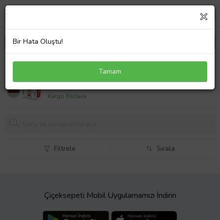
Bir Hata Oluştu!
Simex Mikrofonlu Kulaklik 3,5 Universal SPD-04
Tamam
Bombastic Kirmizi Siyah (Kırmızı-Siyah)
384,
90 TL
Kargo Bedava
Filtrele
Sırala
Çiçeksepeti Mobil Uygulamamızı İndirin