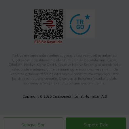
Türkiye’nin önde gelen online alışveriş sitesi ve mobil uygulaması
Çiçeksepeti’nde, ihtiyacınız olan tüm ürünleri bulabilirsiniz. Çiçek,
Çikolata, Hediye, Kişiye Özel Ürünler ve Hediye Setleri gibi birçok farklı
kategoride aradığınız binlerce ürünü sizlere sunuyor ve zamanında
kapınıza getiriyoruz! Siz de ister sevdiklerinizi mutlu etmek için, ister
kendiniz için sipariş verebilir; Çiçeksepeti Extra’nın fırsatlarla dolu
dünyasıyla tanışarak mutlu bir gün geçirebilirsiniz.
Copyright © 2026 Çiçeksepeti İnternet Hizmetleri A.Ş
Satıcıya Sor
Sepete Ekle