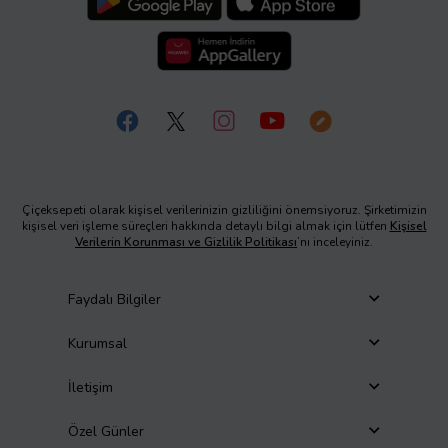
Çiçeksepeti olarak kişisel verilerinizin gizliliğini önemsiyoruz. Şirketimizin
kişisel veri işleme süreçleri hakkında detaylı bilgi almak için lütfen
Kişisel
Verilerin Korunması ve Gizlilik Politikası
’nı inceleyiniz.
Faydalı Bilgiler
Kurumsal
İletişim
Özel Günler