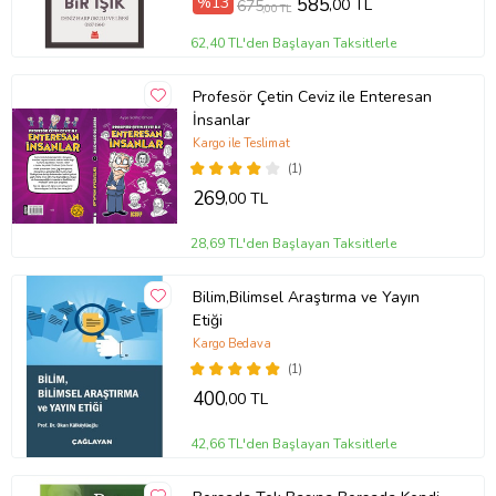
%13
585
,00 TL
675
,00 TL
62,40 TL'den Başlayan Taksitlerle
Tanıtım Metni
Baskı Boyutu
13,50 x 21,00 cm
Profesör Çetin Ceviz ile Enteresan
Baskı Sayısı
1. Baskı
İnsanlar
Baskı Tarihi
Eylül 2024
Kargo ile Teslimat
Çevirmen
Ahmet Şerif İzgören
Cilt Tipi
Ciltsiz
(1)
Kağıt Cinsi
2. Hamur
269
,00 TL
Sayfa Sayısı
328
Yayın Dili
Türkçe
28,69 TL'den Başlayan Taksitlerle
Yazar
Ahmet Şerif İzgören
Ürün Kodu:
kcm11091145
Bilim,Bilimsel Araştırma ve Yayın
Etiği
Kargo Bedava
(1)
400
,00 TL
42,66 TL'den Başlayan Taksitlerle