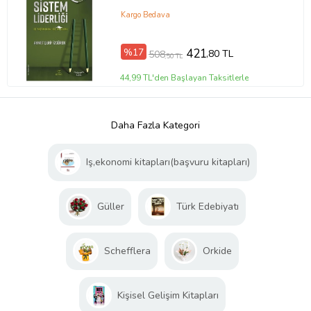
Kargo Bedava
%17
421
,80 TL
508
,50 TL
44,99 TL'den Başlayan Taksitlerle
Daha Fazla Kategori
Iş,ekonomi kitapları(başvuru kitapları)
Güller
Türk Edebiyatı
Schefflera
Orkide
Kişisel Gelişim Kitapları