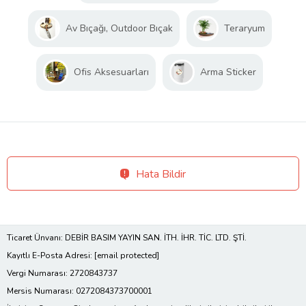
Av Bıçağı, Outdoor Bıçak
Teraryum
Ofis Aksesuarları
Arma Sticker
Hata Bildir
Ticaret Ünvanı: DEBİR BASIM YAYIN SAN. İTH. İHR. TİC. LTD. ŞTİ.
Kayıtlı E-Posta Adresi:
[email protected]
Vergi Numarası: 2720843737
Mersis Numarası: 0272084373700001