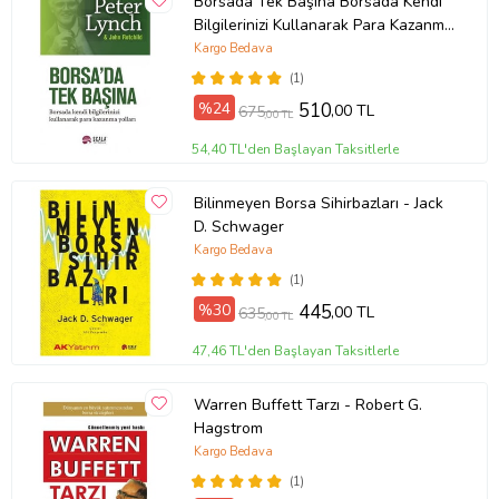
Borsada Tek Başına Borsada Kendi
Bilgilerinizi Kullanarak Para Kazanma
Yolları - Peter Lynch
Kargo Bedava
(1)
%24
510
,00 TL
675
,00 TL
54,40 TL'den Başlayan Taksitlerle
Bilinmeyen Borsa Sihirbazları - Jack
D. Schwager
Kargo Bedava
(1)
%30
445
,00 TL
635
,00 TL
47,46 TL'den Başlayan Taksitlerle
Warren Buffett Tarzı - Robert G.
Hagstrom
Kargo Bedava
(1)