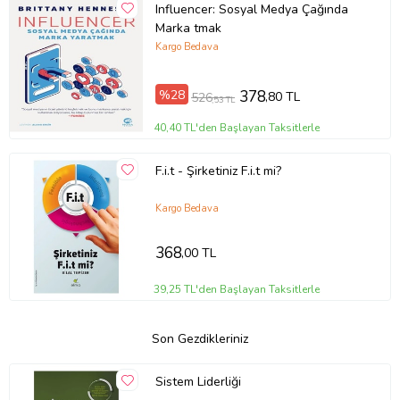
Influencer: Sosyal Medya Çağında
Marka tmak
Kargo Bedava
%28
378
,80 TL
526
,53 TL
40,40 TL'den Başlayan Taksitlerle
F.i.t - Şirketiniz F.i.t mi?
Kargo Bedava
368
,00 TL
39,25 TL'den Başlayan Taksitlerle
Son Gezdikleriniz
Sistem Liderliği