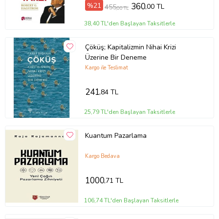
%21
360
,00 TL
455
,00 TL
38,40 TL'den Başlayan Taksitlerle
Çöküş; Kapitalizmin Nihai Krizi
Üzerine Bir Deneme
Kargo ile Teslimat
241
,84 TL
25,79 TL'den Başlayan Taksitlerle
Kuantum Pazarlama
Kargo Bedava
1000
,71 TL
106,74 TL'den Başlayan Taksitlerle