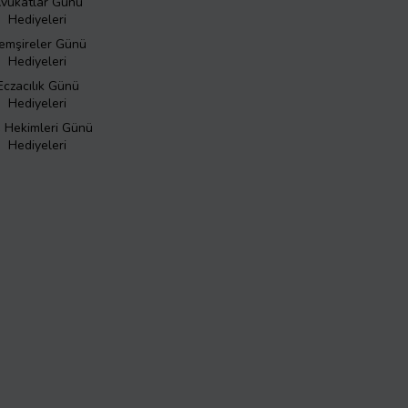
vukatlar Günü
Hediyeleri
emşireler Günü
Hediyeleri
Eczacılık Günü
Hediyeleri
ş Hekimleri Günü
Hediyeleri