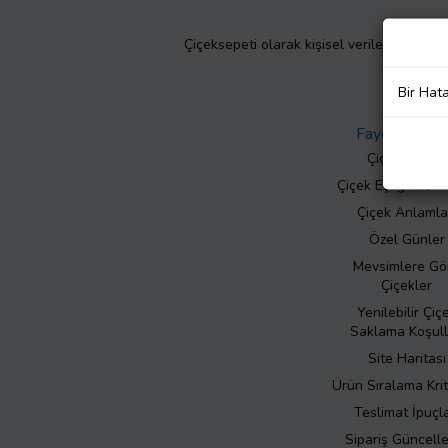
Çiçeksepeti olarak kişisel verilerinizin giz
Bir Hat
Faydalı Bilgil
Çiçek Bakımı
Çiçek Eşliğinde N
Çiçek Anlamla
Özel Günler
Mevsimlere Gö
Çiçekler
Yenilebilir Çiç
Saklama Koşull
Site Haritası
Ürün Sıralama Krit
Teslimat İpuçla
Sipariş Güncell