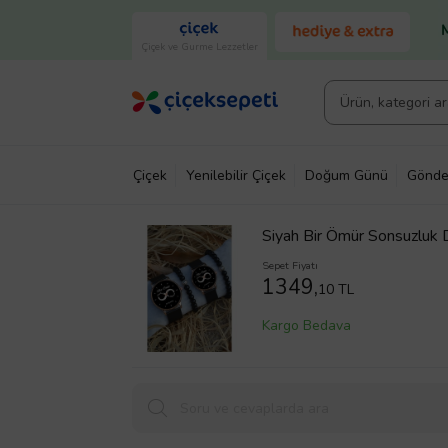
Çiçek ve Gurme Lezzetler
Çiçek
Yenilebilir Çiçek
Doğum Günü
Gönde
Siyah Bir Ömür Sonsuzluk De
Sepet Fiyatı
1349,
10 TL
Kargo Bedava