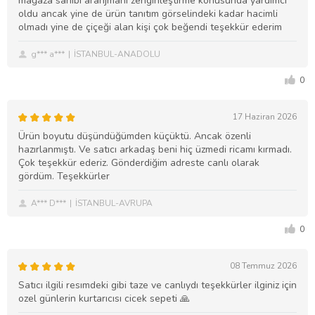
mağaza sahibi aranjmanı zenginleştirme konusunda yardımcı
oldu ancak yine de ürün tanıtım görselindeki kadar hacimli
olmadı yine de çiçeği alan kişi çok beğendi teşekkür ederim
g*** a***
İSTANBUL-ANADOLU
0
17 Haziran 2026
Ürün boyutu düşündüğümden küçüktü. Ancak özenli
hazırlanmıştı. Ve satıcı arkadaş beni hiç üzmedi ricamı kırmadı.
Çok teşekkür ederiz. Gönderdiğim adreste canlı olarak
gördüm. Teşekkürler
A*** D***
İSTANBUL-AVRUPA
0
08 Temmuz 2026
Satıcı ilgili resımdeki gibi taze ve canlıydı teşekkürler ilginiz için
ozel günlerin kurtarıcısı cicek sepeti 🙏