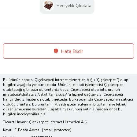
Hediyelik Çikolata
Hata Bildir
Bu ürünün satıcısı Çiçeksepeti İnternet Hizmetleri A.Ş. (“Çiçeksepeti”) olup
bilgileri aşağıda yer almaktadır. Ürünün iktisadi işletmecisi Çiçeksepeti
olabileceği gibi bazı durumlarda satıcı Çiçeksepeti olsa bile, ürünün
imalatçısı/ithalatçısı/yetkili temsilcisi/ifa hizmet sağlayıcısı Çiçeksepeti
haricindeki 3. kişiler de olabilmektedir. Bu kapsamda Çiçeksepeti’nin satıcısı
olduğu ürünlere, bu ürünlerin iktisadi işletmecilerinin bilgilerine ve teknik
düzenlemelerine
buradan
ulaşabilir ve ürünleri satın almadan önce bu
bilgileri inceleyebilirsiniz.
Ticaret Ünvanı: Çiçeksepeti İnternet Hizmetleri A.Ş.
Kayıtlı E-Posta Adresi:
[email protected]