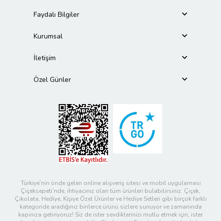
Faydalı Bilgiler
Kurumsal
İletişim
Özel Günler
Türkiye’nin önde gelen online alışveriş sitesi ve mobil uygulaması
Çiçeksepeti’nde, ihtiyacınız olan tüm ürünleri bulabilirsiniz. Çiçek,
Çikolata, Hediye, Kişiye Özel Ürünler ve Hediye Setleri gibi birçok farklı
kategoride aradığınız binlerce ürünü sizlere sunuyor ve zamanında
kapınıza getiriyoruz! Siz de ister sevdiklerinizi mutlu etmek için, ister