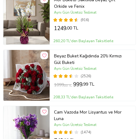
Orkide ve Fenix
Aynı Gün Ücretsiz Teslimat
(916)
1249
,00 TL
260,20 TL'den Başlayan Taksitlerle
Beyaz Buket Kağıdında 20'li Kırmızı
Gül Buketi
Aynı Gün Ücretsiz Teslimat
(2526)
999
,99 TL
1099
,00 TL
208,33 TL'den Başlayan Taksitlerle
Cam Vazoda Mor Lisyantus ve Mor
Luna
Aynı Gün Ücretsiz Teslimat
(1474)