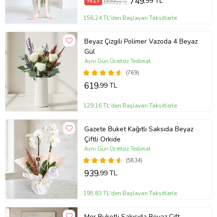
%17
749
,99 TL
899
,99 TL
156,24 TL'den Başlayan Taksitlerle
Beyaz Çizgili Polimer Vazoda 4 Beyaz
Gül
Aynı Gün Ücretsiz Teslimat
(769)
619
,99 TL
129,16 TL'den Başlayan Taksitlerle
Gazete Buket Kağıtlı Saksıda Beyaz
Çiftli Orkide
Aynı Gün Ücretsiz Teslimat
(5834)
939
,99 TL
195,83 TL'den Başlayan Taksitlerle
Mor Buketli Sakısıda Beyaz Çift