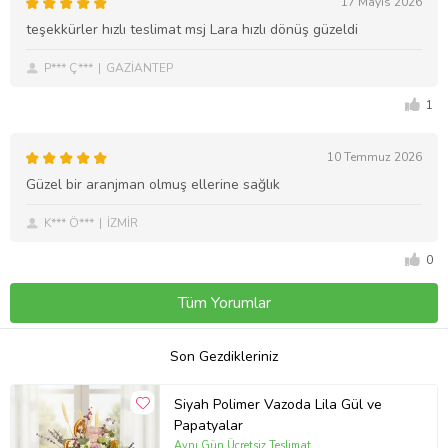
17 Mayıs 2026
teşekkürler hızlı teslimat msj Lara hızlı dönüş güzeldi
P*** Ç***
GAZİANTEP
1
10 Temmuz 2026
Güzel bir aranjman olmuş ellerine sağlık
K*** Ö***
İZMİR
0
Tüm Yorumlar
Son Gezdikleriniz
Siyah Polimer Vazoda Lila Gül ve
Papatyalar
Aynı Gün Ücretsiz Teslimat