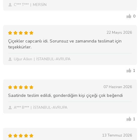
C*** T***
MERSİN
0
22 Mayıs 2026
Çiçekler capcanlı idi. Sorunsuz ve zamanında teslimat için
teşekkürler.
Uğur Alkın
İSTANBUL-AVRUPA
1
07 Haziran 2026
Saatinde teslim edildi, gonderdiğim kişi çiçeği çok beğendi
A*** B***
İSTANBUL-AVRUPA
1
13 Temmuz 2026