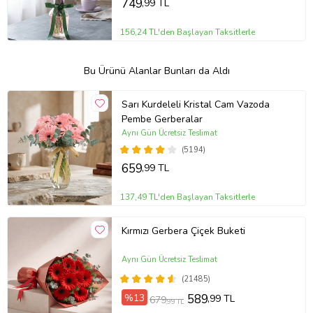
749
,99 TL
156,24 TL'den Başlayan Taksitlerle
Bu Ürünü Alanlar Bunları da Aldı
Sarı Kurdeleli Kristal Cam Vazoda
Pembe Gerberalar
Aynı Gün Ücretsiz Teslimat
(5194)
659
,99 TL
137,49 TL'den Başlayan Taksitlerle
Kırmızı Gerbera Çiçek Buketi
Aynı Gün Ücretsiz Teslimat
(21485)
%13
589
,99 TL
679
,99 TL