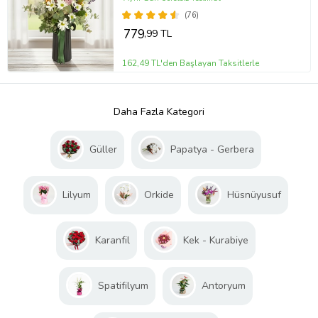
(76)
779
,99 TL
162,49 TL'den Başlayan Taksitlerle
Daha Fazla Kategori
Güller
Papatya - Gerbera
Lilyum
Orkide
Hüsnüyusuf
Karanfil
Kek - Kurabiye
Spatifilyum
Antoryum