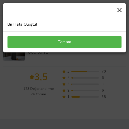
Bir Hata Oluştu!
Siyah Vazoda Pembe Güller ve Somon Craspedia
Tamam
Değerlendirmeleri
669,
99 TL
5
70
3,5
4
6
3
3
123 Değerlendirme
2
6
76 Yorum
1
38