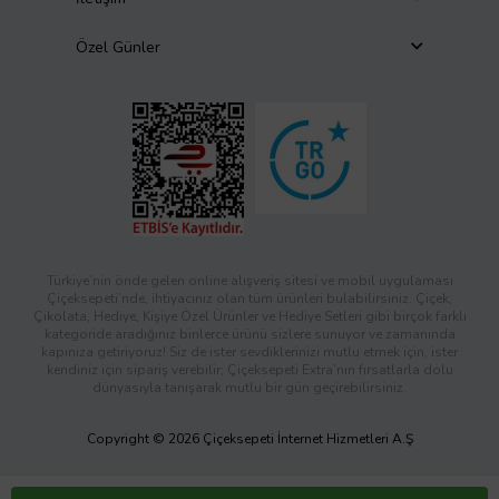
Özel Günler
Türkiye’nin önde gelen online alışveriş sitesi ve mobil uygulaması
Çiçeksepeti’nde, ihtiyacınız olan tüm ürünleri bulabilirsiniz. Çiçek,
Çikolata, Hediye, Kişiye Özel Ürünler ve Hediye Setleri gibi birçok farklı
kategoride aradığınız binlerce ürünü sizlere sunuyor ve zamanında
kapınıza getiriyoruz! Siz de ister sevdiklerinizi mutlu etmek için, ister
kendiniz için sipariş verebilir; Çiçeksepeti Extra’nın fırsatlarla dolu
dünyasıyla tanışarak mutlu bir gün geçirebilirsiniz.
Copyright © 2026 Çiçeksepeti İnternet Hizmetleri A.Ş