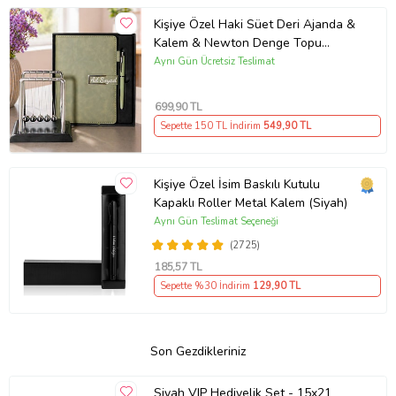
Kişiye Özel Haki Süet Deri Ajanda &
Kalem & Newton Denge Topu
Premium Hediye Seti
Aynı Gün Ücretsiz Teslimat
699
,90 TL
Sepette 150 TL İndirim
549
,90 TL
Kişiye Özel İsim Baskılı Kutulu
Kapaklı Roller Metal Kalem (Siyah)
Aynı Gün Teslimat Seçeneği
(2725)
185
,57 TL
Sepette %30 İndirim
129
,90 TL
Son Gezdikleriniz
Siyah VIP Hediyelik Set - 15x21