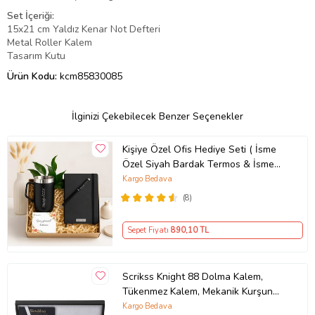
Set İçeriği:
15x21 cm Yaldız Kenar Not Defteri
Metal Roller Kalem
Tasarım Kutu
Ürün Kodu:
kcm85830085
İlginizi Çekebilecek Benzer Seçenekler
Kişiye Özel Ofis Hediye Seti ( İsme
Özel Siyah Bardak Termos & İsme
Özel Siyah Defter & İsme Özel
Kargo Bedava
Roller Kalem)
(8)
Sepet Fiyatı
890
,10 TL
Scrikss Knight 88 Dolma Kalem,
Tükenmez Kalem, Mekanik Kurşun
Kalem Üçlü Set Krom-Altın
Kargo Bedava