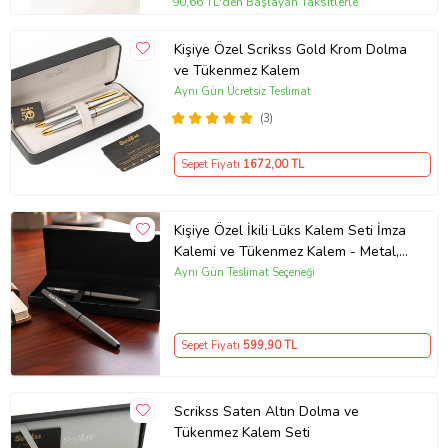
90,66 TL'den Başlayan Taksitlerle
Kişiye Özel Scrikss Gold Krom Dolma
ve Tükenmez Kalem
Aynı Gün Ücretsiz Teslimat
(3)
Sepet Fiyatı
1672
,00 TL
Kişiye Özel İkili Lüks Kalem Seti İmza
Kalemi ve Tükenmez Kalem - Metal,
Şık Tasarım Premium Kalem Seti
Aynı Gün Teslimat Seçeneği
Sepet Fiyatı
599
,90 TL
Scrikss Saten Altın Dolma ve
Tükenmez Kalem Seti