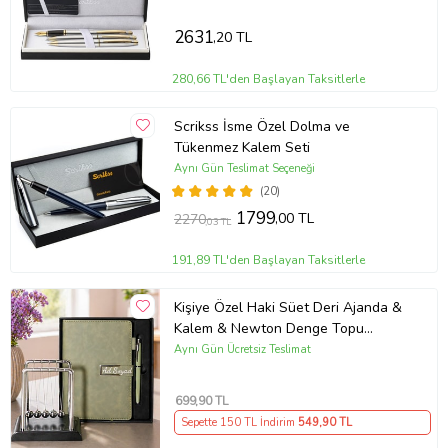
2631
,20 TL
280,66 TL'den Başlayan Taksitlerle
Scrikss İsme Özel Dolma ve
Tükenmez Kalem Seti
Aynı Gün Teslimat Seçeneği
(20)
1799
,00 TL
2270
,03 TL
191,89 TL'den Başlayan Taksitlerle
Kişiye Özel Haki Süet Deri Ajanda &
Kalem & Newton Denge Topu
Premium Hediye Seti
Aynı Gün Ücretsiz Teslimat
699
,90 TL
Sepette 150 TL İndirim
549
,90 TL