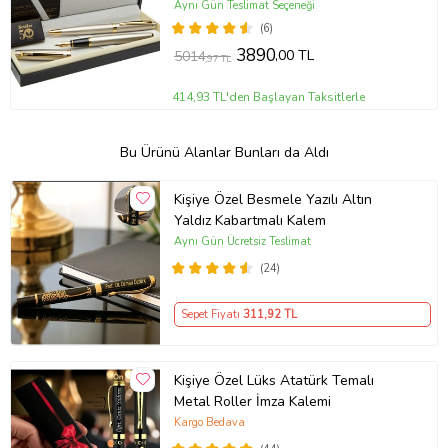
Aynı Gün Teslimat Seçeneği
(6)
3890
,00 TL
5014
,97 TL
414,93 TL'den Başlayan Taksitlerle
Bu Ürünü Alanlar Bunları da Aldı
Kişiye Özel Besmele Yazılı Altın
Yaldız Kabartmalı Kalem
Aynı Gün Ücretsiz Teslimat
(24)
Sepet Fiyatı
311
,92 TL
Kişiye Özel Lüks Atatürk Temalı
Metal Roller İmza Kalemi
Kargo Bedava