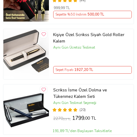
(44)
999
,99 TL
Sepette %50 İndirim
500
,00 TL
Kişiye Özel Scrikss Siyah Gold Roller
Kalem
Aynı Gün Ücretsiz Teslimat
Sepet Fiyatı
1927
,20 TL
Scrikss İsme Özel Dolma ve
Tükenmez Kalem Seti
Aynı Gün Teslimat Seçeneği
(20)
1799
,00 TL
2270
,03 TL
191,89 TL'den Başlayan Taksitlerle