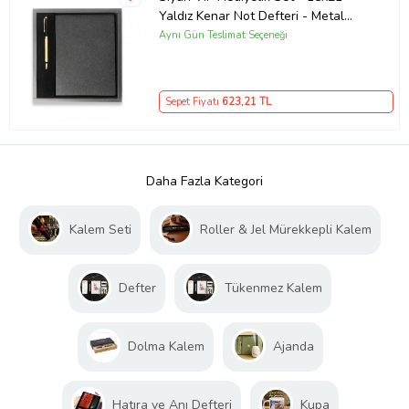
Yaldız Kenar Not Defteri - Metal
Roller Kalem HK2063
Aynı Gün Teslimat Seçeneği
Sepet Fiyatı
623
,21 TL
Daha Fazla Kategori
Kalem Seti
Roller & Jel Mürekkepli Kalem
Defter
Tükenmez Kalem
Dolma Kalem
Ajanda
Hatıra ve Anı Defteri
Kupa