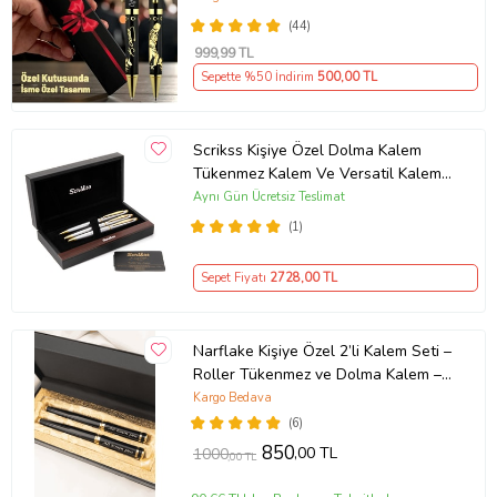
(44)
999
,99 TL
Sepette %50 İndirim
500
,00 TL
Scrikss Kişiye Özel Dolma Kalem
Tükenmez Kalem Ve Versatil Kalem
Seti (Gümüş - Altın)
Aynı Gün Ücretsiz Teslimat
(1)
Sepet Fiyatı
2728
,00 TL
Narflake Kişiye Özel 2’li Kalem Seti –
Roller Tükenmez ve Dolma Kalem –
Özel Kutulu Hediye (Siyah)
Kargo Bedava
(6)
850
,00 TL
1000
,00 TL