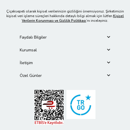
Çiçeksepeti olarak kişisel verilerinizin gizliliğini önemsiyoruz. Şirketimizin
kişisel veri işleme süreçleri hakkında detaylı bilgi almak için lütfen
Kişisel
Verilerin Korunması ve Gizlilik Politikası
’nı inceleyiniz.
Faydalı Bilgiler
Kurumsal
İletişim
Özel Günler