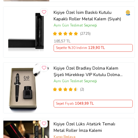
Kişiye Özel İsim Baskılı Kutulu
Kapaklı Roller Metal Kalem (Siyah)
Aynı Gün Teslimat Seçeneği
(2725)
185
,57 TL
Sepette %30 İndirim
129
,90 TL
Kişiye Özel Bradley Dolma Kalem
Şişeli Mürekkep VIP Kutulu Dolma
Kalem Seti (Siyah)
Aynı Gün Teslimat Seçeneği
(2)
Sepet Fiyatı
1049
,99 TL
Kişiye Özel Lüks Atatürk Temalı
Metal Roller İmza Kalemi
Kargo Bedava