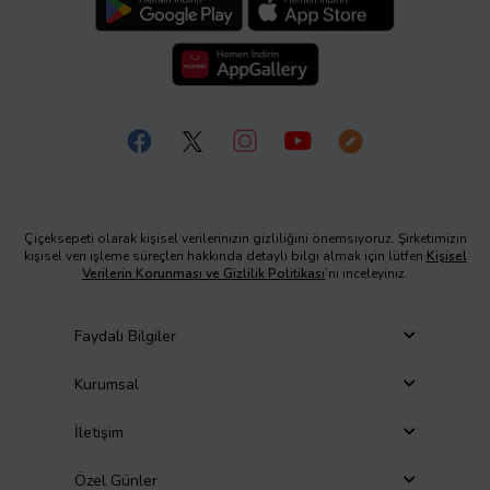
Çiçeksepeti olarak kişisel verilerinizin gizliliğini önemsiyoruz. Şirketimizin
kişisel veri işleme süreçleri hakkında detaylı bilgi almak için lütfen
Kişisel
Verilerin Korunması ve Gizlilik Politikası
’nı inceleyiniz.
Faydalı Bilgiler
Kurumsal
İletişim
Özel Günler