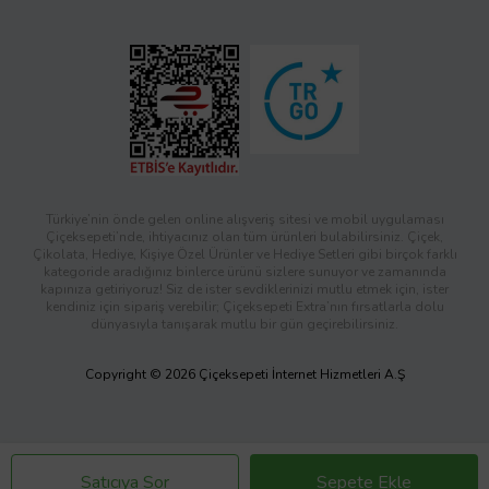
Türkiye’nin önde gelen online alışveriş sitesi ve mobil uygulaması
Çiçeksepeti’nde, ihtiyacınız olan tüm ürünleri bulabilirsiniz. Çiçek,
Çikolata, Hediye, Kişiye Özel Ürünler ve Hediye Setleri gibi birçok farklı
kategoride aradığınız binlerce ürünü sizlere sunuyor ve zamanında
kapınıza getiriyoruz! Siz de ister sevdiklerinizi mutlu etmek için, ister
kendiniz için sipariş verebilir; Çiçeksepeti Extra’nın fırsatlarla dolu
dünyasıyla tanışarak mutlu bir gün geçirebilirsiniz.
Copyright © 2026 Çiçeksepeti İnternet Hizmetleri A.Ş
Satıcıya Sor
Sepete Ekle