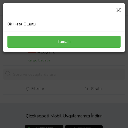
Bir Hata Oluştu!
Siyah Yetişkin Yüzücü Gözlüğü Havuz Gözlüğü
Tamam
619,38 TL
%33
416,
89 TL
Kargo Bedava
Filtrele
Sırala
Çiçeksepeti Mobil Uygulamamızı İndirin