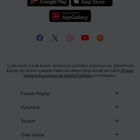
Çiçeksepeti olarak kişisel verilerinizin gizliliğini önemsiyoruz. Şirketimizin
kişisel veri işleme süreçleri hakkında detaylı bilgi almak için lütfen
Kişisel
Verilerin Korunması ve Gizlilik Politikası
’nı inceleyiniz.
Faydalı Bilgiler
Kurumsal
İletişim
Özel Günler