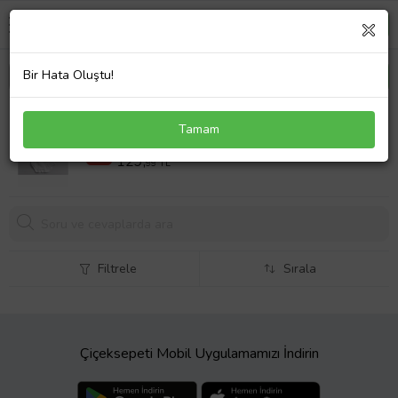
Bir Hata Oluştu!
Size Göre Bebeğim Abime Göre Meleğim Yazılı
Tamam
Baskılı Bebek Zıbını
279,99 TL
%54
129,
99 TL
Filtrele
Sırala
Çiçeksepeti Mobil Uygulamamızı İndirin