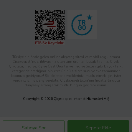
Türkiye’nin önde gelen online alışveriş sitesi ve mobil uygulaması
Çiçeksepeti’nde, ihtiyacınız olan tüm ürünleri bulabilirsiniz. Çiçek,
Çikolata, Hediye, Kişiye Özel Ürünler ve Hediye Setleri gibi birçok farklı
kategoride aradığınız binlerce ürünü sizlere sunuyor ve zamanında
kapınıza getiriyoruz! Siz de ister sevdiklerinizi mutlu etmek için, ister
kendiniz için sipariş verebilir; Çiçeksepeti Extra’nın fırsatlarla dolu
dünyasıyla tanışarak mutlu bir gün geçirebilirsiniz.
Copyright © 2026 Çiçeksepeti İnternet Hizmetleri A.Ş
Satıcıya Sor
Sepete Ekle