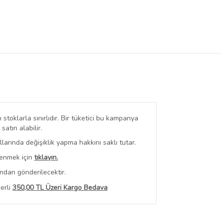
stoklarla sınırlıdır. Bir tüketici bu kampanya
tın alabilir.
arında değişiklik yapma hakkını saklı tutar.
renmek için
tıklayın.
ndan gönderilecektir.
erli
350,00 TL Üzeri Kargo Bedava
 Görüntüle
iyat bilgileri, satıcı tarafından