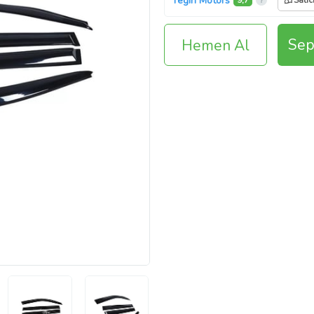
Tegin Motors
9,7
Satıc
Sep
Hemen Al