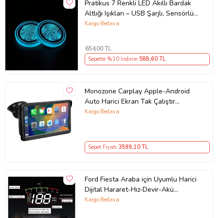
Pratikus 7 Renkli LED Akıllı Bardak
Altlığı Işıkları – USB Şarjlı, Sensörlü,
Araba İçi Dekoratif Atmosfer
Kargo Bedava
Aydınlatma
654
,00 TL
Sepette %10 İndirim
588
,60 TL
Monozone Carplay Apple-Android
Auto Harici Ekran Tak Çalıştır
Multimedya Kablosuz Oto Carplay
Kargo Bedava
7inç (Siyah)
Sepet Fiyatı
3599
,10 TL
Ford Fiesta Araba için Uyumlu Harici
Dijital Hararet-Hız-Devir-Akü
Göstergesi Ekranı HUB OBD2
Kargo Bedava