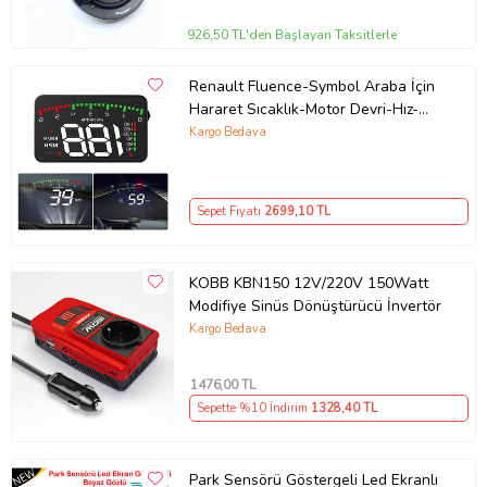
926,50 TL'den Başlayan Taksitlerle
Renault Fluence-Symbol Araba İçin
Hararet Sıcaklık-Motor Devri-Hız-
Akü Voltaj Gösterge Ekranı Harici
Kargo Bedava
Sepet Fiyatı
2699
,10 TL
KOBB KBN150 12V/220V 150Watt
Modifiye Sinüs Dönüştürücü İnvertör
Kargo Bedava
1476
,00 TL
Sepette %10 İndirim
1328
,40 TL
Park Sensörü Göstergeli Led Ekranlı