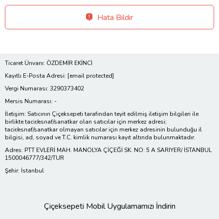
Hata Bildir
Ticaret Ünvanı: ÖZDEMİR EKİNCİ
Kayıtlı E-Posta Adresi:
[email protected]
Vergi Numarası: 3290373402
Mersis Numarası: -
İletişim: Satıcının Çiçeksepeti tarafından teyit edilmiş iletişim bilgileri ile
birlikte tacir/esnaf/sanatkar olan satıcılar için merkez adresi;
tacir/esnaf/sanatkar olmayan satıcılar için merkez adresinin bulunduğu il
bilgisi, ad, soyad ve T.C. kimlik numarası kayıt altında bulunmaktadır.
Adres: PTT EVLERİ MAH. MANOLYA ÇİÇEĞİ SK. NO: 5 A SARIYER/ İSTANBUL
1500046777/342/TUR
Şehir: İstanbul
Çiçeksepeti Mobil Uygulamamızı İndirin