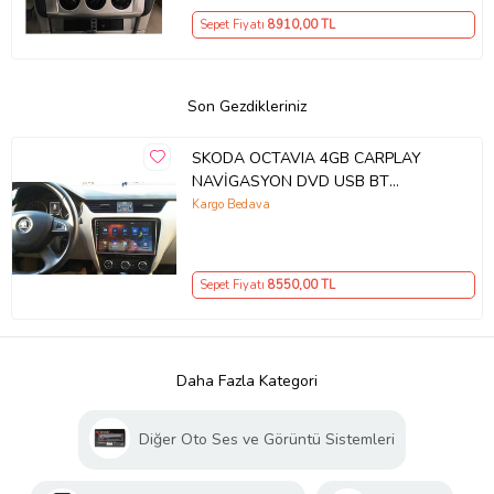
Sepet Fiyatı
8910
,00 TL
Son Gezdikleriniz
SKODA OCTAVIA 4GB CARPLAY
NAVİGASYON DVD USB BT
KAMERA
Kargo Bedava
Sepet Fiyatı
8550
,00 TL
Daha Fazla Kategori
Diğer Oto Ses ve Görüntü Sistemleri