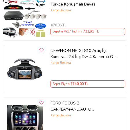
Türkçe Konuşmalı Beyaz
Kargo Bedava
870
,86 TL
Sepette %17 İndirim
722
,81 TL
NEWFRON NF-GT810 Araç İçi
Kamerası 2.4 İnç Dvr 4 Kameralı G-
Sensörü
Kargo Bedava
Sepet Fiyatı
7740
,00 TL
FORD FOCUS 2
CARPLAY+AND.AUTO
NAVİGASYON DVD USB BT
Kargo Bedava
KAMERA