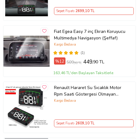
Sepet Fiyatı
2699
,10 TL
Fiat Egea Easy 7 inç Ekran Koruyucu
Multimedya Navigasyon (Şeffaf)
Kargo Bedava
(1)
%12
449
,90 TL
509
,90 TL
163,46 TL'den Başlayan Taksitlerle
Renault Hararet Su Sıcaklık Motor
Rpm Saati Göstergesi Olmayan
Arabalar Için Dijital Gösterge Ekranı
Kargo Bedava
Sepet Fiyatı
2609
,10 TL