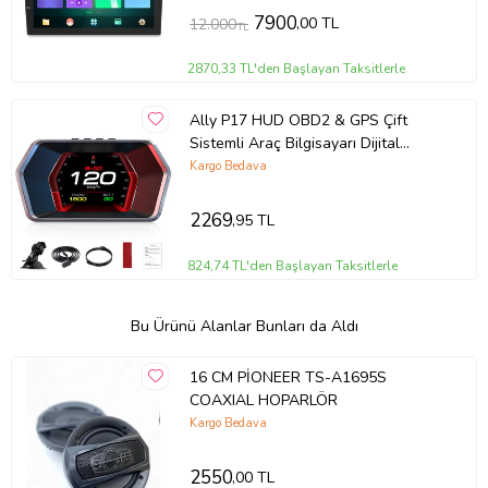
7900
,00 TL
12.000
TL
2870,33 TL'den Başlayan Taksitlerle
Ally P17 HUD OBD2 & GPS Çift
Sistemli Araç Bilgisayarı Dijital
Kilometre,Su Yağ Sıcaklığı Hız Ölçer
Kargo Bedava
(Siyah)
2269
,95 TL
824,74 TL'den Başlayan Taksitlerle
Bu Ürünü Alanlar Bunları da Aldı
16 CM PİONEER TS-A1695S
COAXIAL HOPARLÖR
Kargo Bedava
2550
,00 TL