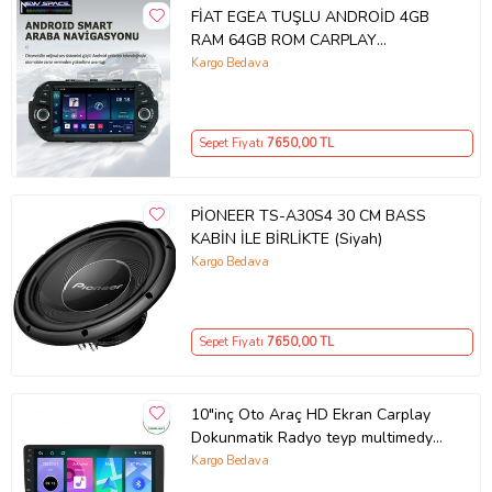
FİAT EGEA TUŞLU ANDROİD 4GB
RAM 64GB ROM CARPLAY
NAVİGASYON MULTİMEDYA
Kargo Bedava
Sepet Fiyatı
7650
,00 TL
PİONEER TS-A30S4 30 CM BASS
KABİN İLE BİRLİKTE (Siyah)
Kargo Bedava
Sepet Fiyatı
7650
,00 TL
10"inç Oto Araç HD Ekran Carplay
Dokunmatik Radyo teyp multimedya
WIFI Video oynatıcı Apple veya
Kargo Bedava
Android Bluetooth