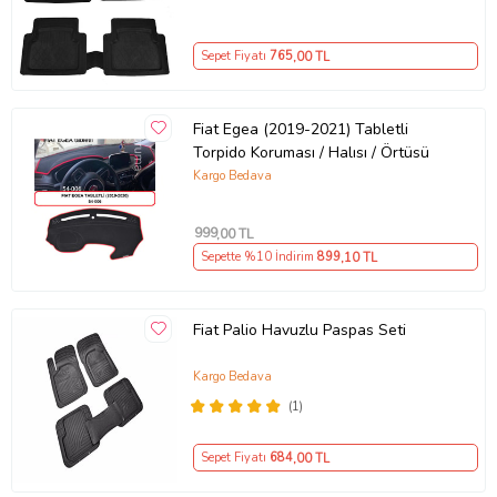
Sepet Fiyatı
765
,00 TL
Fiat Egea (2019-2021) Tabletli
Torpido Koruması / Halısı / Örtüsü
Kargo Bedava
999
,00 TL
Sepette %10 İndirim
899
,10 TL
Fiat Palio Havuzlu Paspas Seti
Kargo Bedava
(1)
Sepet Fiyatı
684
,00 TL