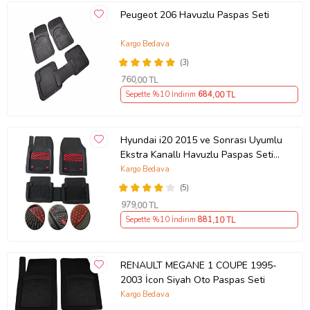
Peugeot 206 Havuzlu Paspas Seti
Kargo Bedava
(3)
760
,00 TL
Sepette %10 İndirim
684
,00 TL
Hyundai i20 2015 ve Sonrası Uyumlu
Ekstra Kanallı Havuzlu Paspas Seti
Krom Kırmızı 4D
Kargo Bedava
(5)
979
,00 TL
Sepette %10 İndirim
881
,10 TL
RENAULT MEGANE 1 COUPE 1995-
2003 İcon Siyah Oto Paspas Seti
Kargo Bedava