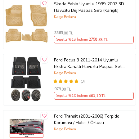
Skoda Fabia Uyumlu 1999-2007 3D
- Aracınızın döşemesine su, toz, çamur gibi kirlerden korur
Havuzlu Bej Paspas Seti (Karışık)
- Su ile kolayca temizlenir.
Kargo Bedava
- Araca göre Özel sol ayak dayama dili ve pedal altına
girenşekliyle; sürüş güvenliğini temin eder.
3363
,88 TL
- Ön / arka set fiyatıdır
Sepette %18 İndirim
2758
,38 TL
Araç modeliyle tamamen uyumlu orijinal üründür.
Koku yapmaz.
Ford Focus 3 2011-2014 Uyumlu
Kolay temizlenir.
Ekstra Kanallı Havuzlu Paspas Seti
Krom Gümüş 4D
Kargo Bedava
(3)
Ürün Kodu:
kc8650927
979
,00 TL
Sepette %10 İndirim
881
,10 TL
Ford Transit (2001-2006) Torpido
Koruması / Halısı / Örtüsü
Kargo Bedava