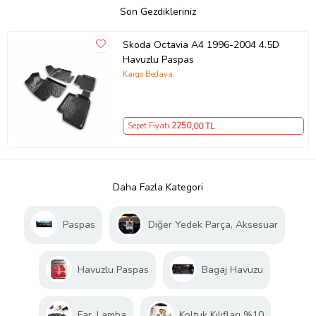
Son Gezdikleriniz
Skoda Octavia A4 1996-2004 4.5D
Havuzlu Paspas
Kargo Bedava
Sepet Fiyatı
2250
,00 TL
Daha Fazla Kategori
Paspas
Diğer Yedek Parça, Aksesuar
Havuzlu Paspas
Bagaj Havuzu
Far, Lamba
Koltuk Kılıfları %10