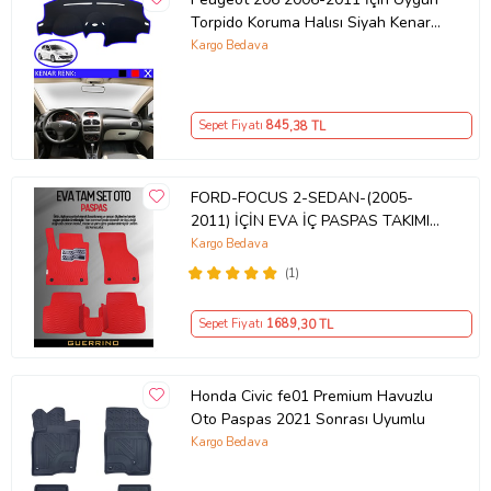
Torpido Koruma Halısı Siyah Kenar
Renk Mavi
Kargo Bedava
Sepet Fiyatı
845
,38 TL
FORD-FOCUS 2-SEDAN-(2005-
2011) İÇİN EVA İÇ PASPAS TAKIMI
(METAL TOPUKLUK DAHİL)
Kargo Bedava
(1)
Sepet Fiyatı
1689
,30 TL
Honda Civic fe01 Premium Havuzlu
Oto Paspas 2021 Sonrası Uyumlu
Kargo Bedava