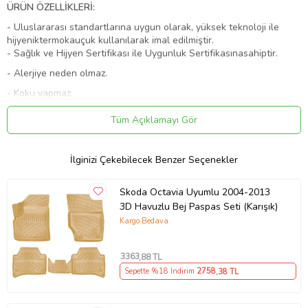
ÜRÜN ÖZELLİKLERİ:
- Uluslararası standartlarına uygun olarak, yüksek teknoloji ile
hijyeniktermokauçuk kullanılarak imal edilmiştir.
- Sağlık ve Hijyen Sertifikası ile Uygunluk Sertifikasınasahiptir.
- Alerjiye neden olmaz.
- Koku yapmaz.
- Deforme olmaz
Tüm Açıklamayı Gör
- Ekolojik, doğayla dost, geri dönüştürülebilen malzemedenimal
edilmiştir.
İlginizi Çekebilecek Benzer Seçenekler
- 50°C den +80°C ye kadar yüksek dayanıklılığa sahip,kendini
salmayan li malzemeden imal edilmiştir.
Skoda Octavia Uyumlu 2004-2013
- Şeklini kaybetmez.
3D Havuzlu Bej Paspas Seti (Karışık)
- Kaymaz yüzeye sahiptir.
Kargo Bedava
- Sabitleme yuvalarına sahiptir.
3363
,88 TL
- Aracınıza birebir özel olarak imal edilmiştir.
Sepette %18 İndirim
2758
,38 TL
- 2~4 cm yüksekliğinde havuzlu yüzeylere sahiptir.
- Şaftı örten parçası vardır