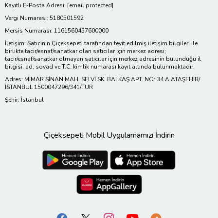
Kayıtlı E-Posta Adresi:
[email protected]
Vergi Numarası: 5180501592
Mersis Numarası: 1161560457600000
İletişim: Satıcının Çiçeksepeti tarafından teyit edilmiş iletişim bilgileri ile
birlikte tacir/esnaf/sanatkar olan satıcılar için merkez adresi;
tacir/esnaf/sanatkar olmayan satıcılar için merkez adresinin bulunduğu il
bilgisi, ad, soyad ve T.C. kimlik numarası kayıt altında bulunmaktadır.
Adres: MİMAR SİNAN MAH. SELVİ SK. BALKAŞ APT. NO: 34 A ATAŞEHİR/
İSTANBUL 1500047296/341/TUR
Şehir: İstanbul
Çiçeksepeti Mobil Uygulamamızı İndirin