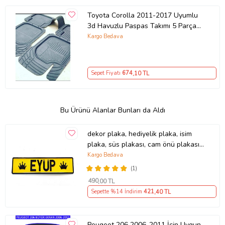
Toyota Corolla 2011-2017 Uyumlu
3d Havuzlu Paspas Takımı 5 Parça
Uygun Fiyat
Kargo Bedava
Sepet Fiyatı
674
,10 TL
Bu Ürünü Alanlar Bunları da Aldı
dekor plaka, hediyelik plaka, isim
plaka, süs plakası, cam önü plakası,
tırcı plakası (Sarı-Siyah)
Kargo Bedava
(1)
490
,00 TL
Sepette %14 İndirim
421
,40 TL
Peugeot 206 2006-2011 İçin Uygun