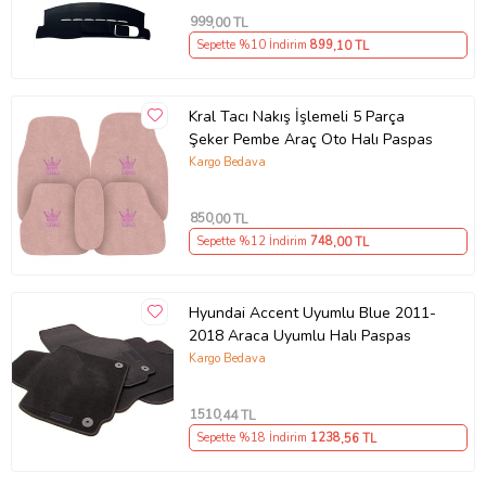
999
,00 TL
Sepette %10 İndirim
899
,10 TL
Kral Tacı Nakış İşlemeli 5 Parça
Şeker Pembe Araç Oto Halı Paspas
Kargo Bedava
850
,00 TL
Sepette %12 İndirim
748
,00 TL
Hyundai Accent Uyumlu Blue 2011-
2018 Araca Uyumlu Halı Paspas
Kargo Bedava
1510
,44 TL
Sepette %18 İndirim
1238
,56 TL