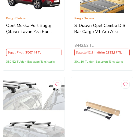
Kargo Bedava
Kargo Bedava
Opel Mokka Port Bagaj
S-Dizayn Opel Combo D S-
Çıtası / Tavan Ara Barı
Bar Cargo V1 Ara Atkı
2012-
Tavan Taşıyıcı Barı Gri 140
Cm 2011-2018 A+ Kalite
3442
,52 TL
Sepet Fiyatı
3567
,44 TL
Sepette %18 İndirim
2822
,87 TL
380,52 TL'den Başlayan Taksitlerle
301,10 TL'den Başlayan Taksitlerle