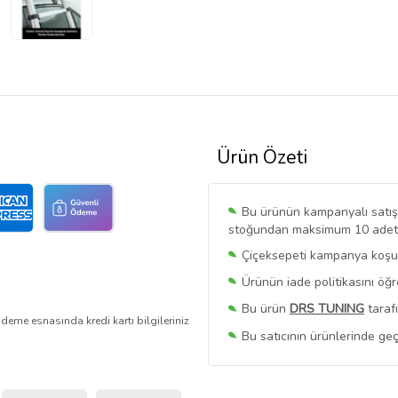
Ürün Özeti
Bu ürünün kampanyalı satışı 
stoğundan maksimum 10 adet sa
Çiçeksepeti kampanya koşull
Ürünün iade politikasını öğ
Bu ürün
DRS TUNING
taraf
deme esnasında kredi kartı bilgileriniz
Bu satıcının ürünlerinde geç
Bu Satıcının
Tüm Ürünlerini
Ürün sayfasında gördüğünüz f