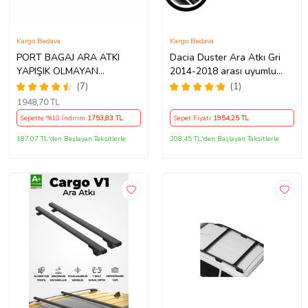
Kargo Bedava
Kargo Bedava
PORT BAGAJ ARA ATKI
Dacia Duster Ara Atkı Gri
YAPIŞIK OLMAYAN
2014-2018 arası uyumlu
ÇITALARA UYUMLU YÜK
Pnd
(7)
(1)
TAŞIMA MERDİVEN
1948
,70 TL
BİSİKLET APARATI 135 CM
Sepette %10 İndirim
1753
,83 TL
Sepet Fiyatı
1954
,25 TL
187,07 TL'den Başlayan Taksitlerle
208,45 TL'den Başlayan Taksitlerle