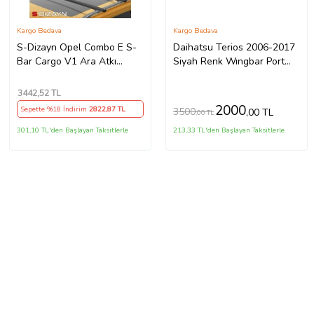
Kargo Bedava
Kargo Bedava
S-Dizayn Opel Combo E S-
Daihatsu Terios 2006-2017
Bar Cargo V1 Ara Atkı
Siyah Renk Wıngbar Port
Tavan Taşıyıcı Barı Siyah
Bagaj Ara Atkı Tavan Barı
140 Cm 2018 Üzeri A+
Arabar
3442
,52 TL
Kalite
2000
Sepette %18 İndirim
2822
,87 TL
3500
,00 TL
,00 TL
301,10 TL'den Başlayan Taksitlerle
213,33 TL'den Başlayan Taksitlerle