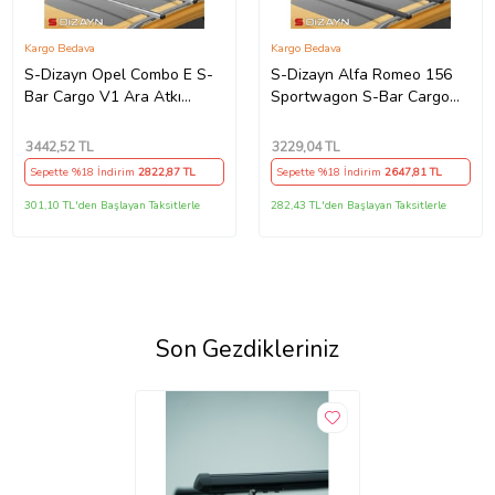
Kargo Bedava
Kargo Bedava
S-Dizayn Opel Combo E S-
S-Dizayn Alfa Romeo 156
Bar Cargo V1 Ara Atkı
Sportwagon S-Bar Cargo
Tavan Taşıyıcı Barı Gri 140
V1 Ara Atkı Tavan Taşıyıcı
Cm 2018 Üzeri A+ Kalite
Barı Siyah 120 Cm 1997-
3442
,52 TL
3229
,04 TL
2007 A+ Kalite
Sepette %18 İndirim
2822
,87 TL
Sepette %18 İndirim
2647
,81 TL
301,10 TL'den Başlayan Taksitlerle
282,43 TL'den Başlayan Taksitlerle
Son Gezdikleriniz