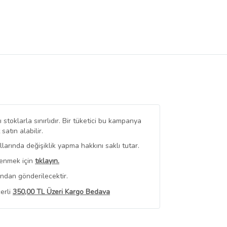
stoklarla sınırlıdır. Bir tüketici bu kampanya
tın alabilir.
arında değişiklik yapma hakkını saklı tutar.
renmek için
tıklayın.
ından gönderilecektir.
erli
350,00 TL Üzeri Kargo Bedava
 Görüntüle
iyat bilgileri, satıcı tarafından