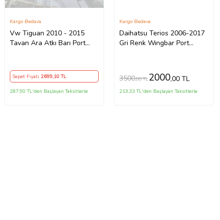
Kargo Bedava
Kargo Bedava
Vw Tiguan 2010 - 2015
Daihatsu Terios 2006-2017
Tavan Ara Atkı Barı Port
Gri Renk Wıngbar Port
Bagaj Çıtası
Bagaj Ara Atkı Tavan Barı
Arabar 105 cm
2000
Sepet Fiyatı
2699
,10 TL
3500
,00 TL
,00 TL
287,90 TL'den Başlayan Taksitlerle
213,33 TL'den Başlayan Taksitlerle