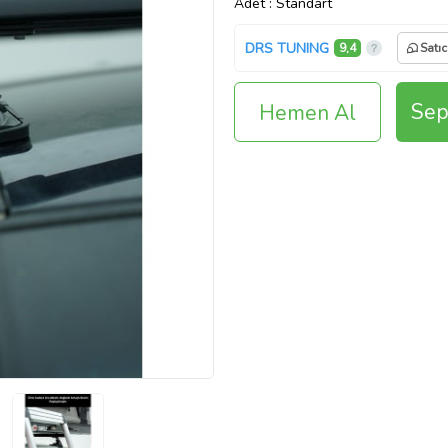
Adet
: Standart
DRS TUNING
9,4
Satıc
Sep
Hemen Al