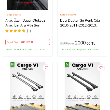
Kargo Bedava
Kargo Bedava
Araç Üzeri Bagaj Oluksuz
Daci Duster Gri Renk Çıta
Araç İçin Ara Atkı Sörf
2010-2011-2012-2013
Wıngbar Port Bagaj Ara Atkı
(1)
Tavan Barı Arabar 2 Adet
2000
Sepet Fiyatı
2801
,25 TL
2500
,00 TL
,00 TL
298,80 TL'den Başlayan Taksitlerle
213,33 TL'den Başlayan Taksitlerle