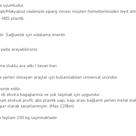
na uyumludur.
ajlı/Makyajsız) nedeniyle sipariş öncesi müşteri hizmetlerimizden teyit alma
f ABS plastik.
r. Sağlamlık için vidalama önerilir.
 yada arayabilirsiniz.
ma oluklu ara atkı / tavan barı .
 yerleri olmayan araçlar için kullanılabilen universal üründür.
nte edilir,
dır vb ekstra bagajlarınızı ve yük taşımak için uygundur.
m eloksal profil, abs plastik yapı, kapı arası bağlantı yerleri metal ma
ygun olarak tasarlanmıştır, (Max 120km)
a toplam 150 kg taşınmaktadır.