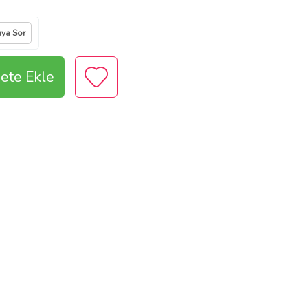
ıya Sor
ete Ekle