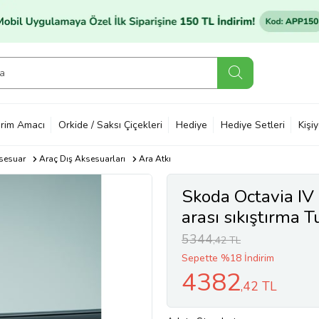
rim Amacı
Orkide / Saksı Çiçekleri
Hediye
Hediye Setleri
Kişi
sesuar
Araç Dış Aksesuarları
Ara Atkı
Skoda Octavia IV
arası sıkıştırma T
barı SİYAH
5344
,42 TL
Sepette %18 İndirim
4382
,42 TL