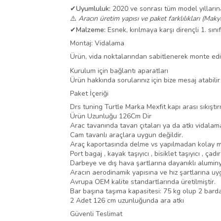
✔
Uyumluluk:
2020 ve sonrası tüm model yılları
⚠️
Aracın üretim yapısı ve paket farklılıkları (Maky
✔
Malzeme:
Esnek, kırılmaya karşı dirençli 1. sını
Montaj: Vidalama
Ürün, vida noktalarından sabitlenerek monte edili
Kurulum için bağlantı aparatları
Ürün hakkında sorularınız için bize mesaj atabilir
Paket İçeriği
Drs tuning Turtle Marka Mexfit kapı arası sıkıştır
Ürün Uzunluğu 126Cm Dir
Arac tavanında tavan çıtaları ya da atkı vidalama
Cam tavanlı araçlara uygun değildir.
Araç kaportasında delme vs yapılmadan kolay mo
Port bagaj , kayak taşıyıcı , bisiklet taşıyıcı , ça
Darbeye ve dış hava şartlarına dayanıklı aluminyu
Aracın aerodinamik yapısına ve hız şartlarına u
Avrupa OEM kalite standartlarında üretilmiştir.
Bar başına taşıma kapasitesi: 75 kg olup 2 bard
2 Adet 126 cm uzunluğunda ara atkı
Güvenli Teslimat