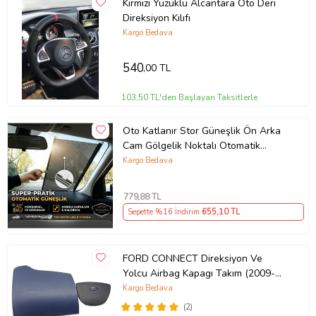
Kırmızı Yüzüklü Alcantara Oto Deri
Direksiyon Kılıfı
Kargo Bedava
540
,00 TL
103,50 TL'den Başlayan Taksitlerle
Oto Katlanır Stor Güneşlik Ön Arka
Cam Gölgelik Noktalı Otomatik
Sürgülü Güneş Koruyucu Araba Suv
Kargo Bedava
779
,88 TL
Sepette %16 İndirim
655
,10 TL
FORD CONNECT Direksiyon Ve
Yolcu Airbag Kapagı Takım (2009-
2014) İthal Üretim
Kargo Bedava
(2)