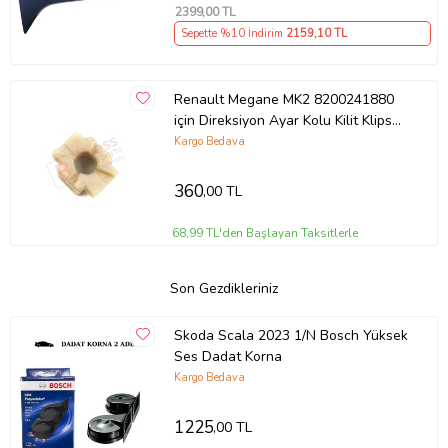
2399
,00 TL
Sepette %10 İndirim
2159
,10 TL
Renault Megane MK2 8200241880
için Direksiyon Ayar Kolu Kilit Klips
Plastiği
Kargo Bedava
360
,00 TL
68,99 TL'den Başlayan Taksitlerle
Son Gezdikleriniz
Skoda Scala 2023 1/N Bosch Yüksek
Ses Dadat Korna
Kargo Bedava
1225
,00 TL