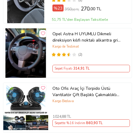
(2)
%23
270
,00 TL
350
,00 TL
51,75 TL'den Başlayan Taksitlerle
Opel Astra H UYUMLU Dikmeli
direksiyon kılıfı noktalı alkantra gri
yüzüklü ( 38×10.5CM )
Kargo ile Teslimat
(2)
Sepet Fiyatı
314
,91 TL
Oto Ofis Araç İçi Torpido Üstü
Vantilatör Çift Başlıklı Çakmaklıklı
Soğutucu Fan 360° Dönebilen 12V
Kargo Bedava
1024
,88 TL
Sepette %16 İndirim
860
,90 TL