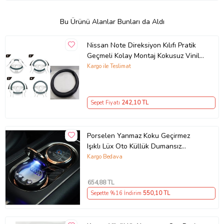
Bu Ürünü Alanlar Bunları da Aldı
Nissan Note Direksiyon Kılıfı Pratik
Geçmeli Kolay Montaj Kokusuz Vinil
Deri
Kargo ile Teslimat
Sepet Fiyatı
242
,10 TL
Porselen Yanmaz Koku Geçirmez
Işıklı Lüx Oto Küllük Dumansız
Kapaklı Spor Araç İçi Küllük Gold
Kargo Bedava
654
,88 TL
Sepette %16 İndirim
550
,10 TL