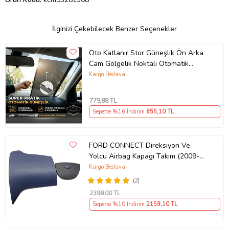
İlginizi Çekebilecek Benzer Seçenekler
Oto Katlanır Stor Güneşlik Ön Arka
Cam Gölgelik Noktalı Otomatik
Sürgülü Güneş Koruyucu Araba Suv
Kargo Bedava
779
,88 TL
Sepette %16 İndirim
655
,10 TL
FORD CONNECT Direksiyon Ve
Yolcu Airbag Kapagı Takım (2009-
2014) İthal Üretim
Kargo Bedava
(2)
2399
,00 TL
Sepette %10 İndirim
2159
,10 TL