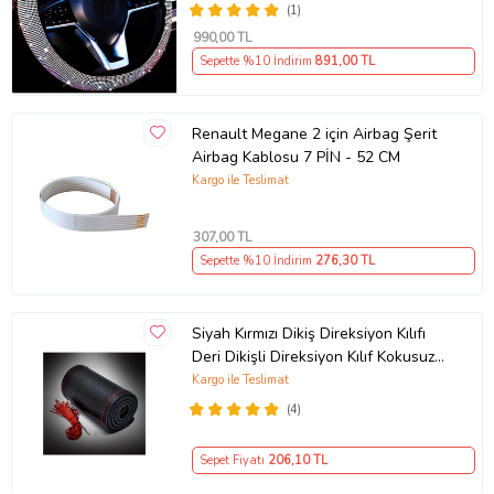
(1)
990
,00 TL
Sepette %10 İndirim
891
,00 TL
Renault Megane 2 için Airbag Şerit
Airbag Kablosu 7 PİN - 52 CM
Kargo ile Teslimat
307
,00 TL
Sepette %10 İndirim
276
,30 TL
Siyah Kırmızı Dikiş Direksiyon Kılıfı
Deri Dikişli Direksiyon Kılıf Kokusuz
Kılıf
Kargo ile Teslimat
(4)
Sepet Fiyatı
206
,10 TL