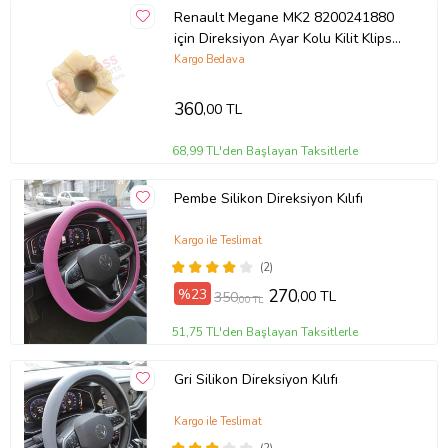
Renault Megane MK2 8200241880
için Direksiyon Ayar Kolu Kilit Klips
Plastiği
Kargo Bedava
360
,00 TL
68,99 TL'den Başlayan Taksitlerle
Pembe Silikon Direksiyon Kılıfı
Kargo ile Teslimat
(2)
%23
270
,00 TL
350
,00 TL
51,75 TL'den Başlayan Taksitlerle
Gri Silikon Direksiyon Kılıfı
Kargo ile Teslimat