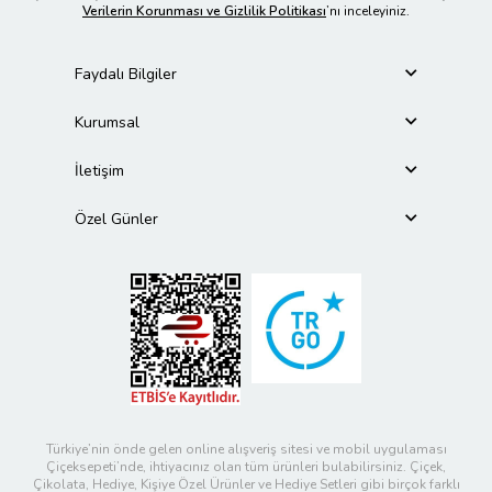
Verilerin Korunması ve Gizlilik Politikası
’nı inceleyiniz.
Faydalı Bilgiler
Kurumsal
İletişim
Özel Günler
Türkiye’nin önde gelen online alışveriş sitesi ve mobil uygulaması
Çiçeksepeti’nde, ihtiyacınız olan tüm ürünleri bulabilirsiniz. Çiçek,
Çikolata, Hediye, Kişiye Özel Ürünler ve Hediye Setleri gibi birçok farklı