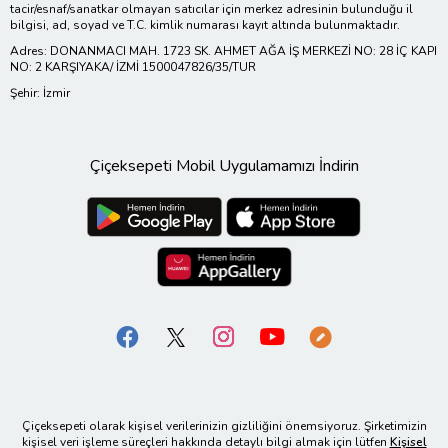
tacir/esnaf/sanatkar olmayan satıcılar için merkez adresinin bulunduğu il
bilgisi, ad, soyad ve T.C. kimlik numarası kayıt altında bulunmaktadır.
Adres: DONANMACI MAH. 1723 SK. AHMET AĞA İŞ MERKEZİ NO: 28 İÇ KAPI
NO: 2 KARŞIYAKA/ İZMİ 1500047826/35/TUR
Şehir: İzmir
Çiçeksepeti Mobil Uygulamamızı İndirin
Çiçeksepeti olarak kişisel verilerinizin gizliliğini önemsiyoruz. Şirketimizin
kişisel veri işleme süreçleri hakkında detaylı bilgi almak için lütfen
Kişisel